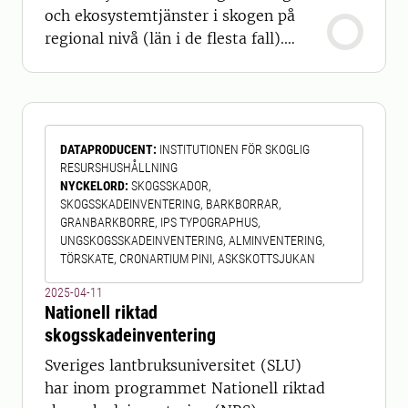
och ekosystemtjänster i skogen på
regional nivå (län i de flesta fall).
Statistiken omfattar till exempel
skogens ålder och trädslagsblandning,
strukturer såsom död ved, grova träd
och hålträd, ekosystemtjänster såsom
DATAPRODUCENT
:
INSTITUTIONEN FÖR SKOGLIG
bärproduktion och virkesförråd, samt
RESURSHUSHÅLLNING
åtgärder inom skogsbruket. Via en we
NYCKELORD
:
SKOGSSKADOR,
SKOGSSKADEINVENTERING, BARKBORRAR,
GRANBARKBORRE, IPS TYPOGRAPHUS,
UNGSKOGSSKADEINVENTERING, ALMINVENTERING,
TÖRSKATE, CRONARTIUM PINI, ASKSKOTTSJUKAN
2025-04-11
Nationell riktad
skogsskadeinventering
Sveriges lantbruksuniversitet (SLU)
har inom programmet Nationell riktad