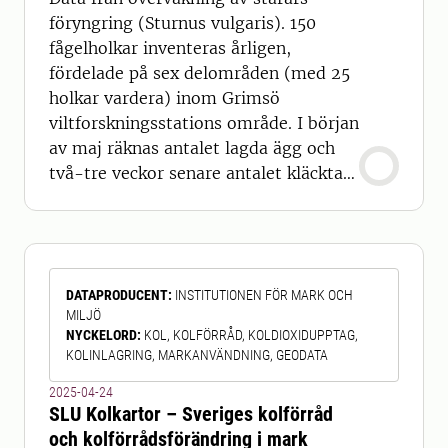
föryngring (Sturnus vulgaris). 150
fågelholkar inventeras årligen,
fördelade på sex delområden (med 25
holkar vardera) inom Grimsö
viltforskningsstations område. I början
av maj räknas antalet lagda ägg och
två-tre veckor senare antalet kläckta
ungar. Data sträcker sig tillbaka till
1981. Fram till 2007, då två nya
delområden lades till programmet,
kontrollerades 100 holkar varje år.
DATAPRODUCENT
:
INSTITUTIONEN FÖR MARK OCH
MILJÖ
NYCKELORD
:
KOL, KOLFÖRRÅD, KOLDIOXIDUPPTAG,
KOLINLAGRING, MARKANVÄNDNING, GEODATA
2025-04-24
SLU Kolkartor – Sveriges kolförråd
och kolförrådsförändring i mark