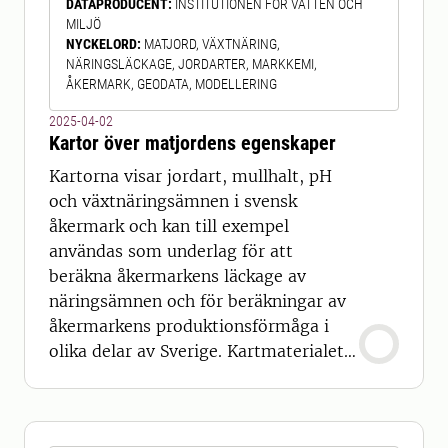
DATAPRODUCENT
:
INSTITUTIONEN FÖR VATTEN OCH
anses representera ett mer eller
MILJÖ
mindre typiskt område i regionen. I
NYCKELORD
:
MATJORD, VÄXTNÄRING,
varje typområde provtas ytvatten och
NÄRINGSLÄCKAGE, JORDARTER, MARKKEMI,
sediment, från den bäck som
ÅKERMARK, GEODATA, MODELLERING
2025-04-02
Kartor över matjordens egenskaper
Kartorna visar jordart, mullhalt, pH
och växtnäringsämnen i svensk
åkermark och kan till exempel
användas som underlag för att
beräkna åkermarkens läckage av
näringsämnen och för beräkningar av
åkermarkens produktionsförmåga i
olika delar av Sverige. Kartmaterialet
kan också utgöra ett underlag för att
peka ut var åtgärder för att minska
jordbrukets kväve och fosforläckage