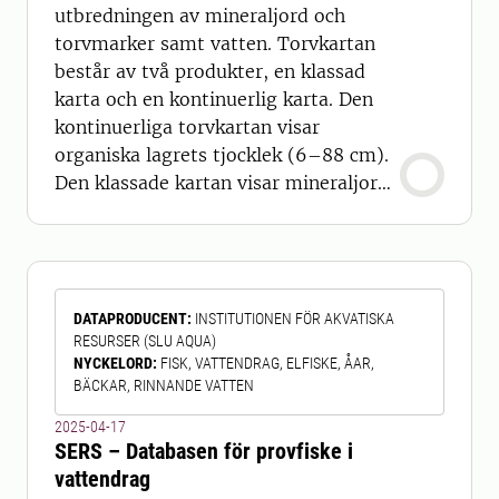
utbredningen av mineraljord och
torvmarker samt vatten. Torvkartan
består av två produkter, en klassad
karta och en kontinuerlig karta. Den
kontinuerliga torvkartan visar
organiska lagrets tjocklek (6–88 cm).
Den klassade kartan visar mineraljord,
≥ 30 cm torvdjup, ≥ 40 cm torvdjup, ≥
50 cm torvdjup, samt vatten. Tidigare
kartor har underskattat andelen
torvmarker i Sverige. Topografiska
DATAPRODUCENT
:
INSTITUTIONEN FÖR AKVATISKA
kartans våtmarker identifierar ca 50%
RESURSER (SLU AQUA)
av torvmarkerna medan jordartskarta
NYCKELORD
:
FISK, VATTENDRAG, ELFISKE, ÅAR,
BÄCKAR, RINNANDE VATTEN
2025-04-17
SERS – Databasen för provfiske i
vattendrag