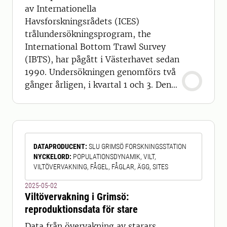
av Internationella
Havsforskningsrådets (ICES)
trålundersökningsprogram, the
International Bottom Trawl Survey
(IBTS), har pågått i Västerhavet sedan
1990. Undersökningen genomförs två
gånger årligen, i kvartal 1 och 3. Den
svenska delen täcker Skagerrak,
Kattegatt och delar av östra Nordsjön.
Sedan 2020 genomförs expeditionerna
med SLU:s forskningsfartyg R/V Svea.
DATAPRODUCENT
:
SLU GRIMSÖ FORSKNINGSSTATION
Undersökningens främsta syfte är att
NYCKELORD
:
POPULATIONSDYNAMIK, VILT,
övervaka abundans och geografisk
VILTÖVERVAKNING, FÅGEL, FÅGLAR, ÄGG, SITES
distribution av fisk samt
2025-05-02
Viltövervakning i Grimsö:
reproduktionsdata för stare
Data från övervakning av starars