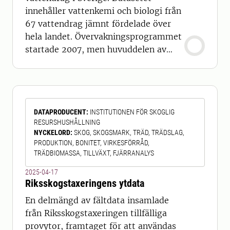
innehåller vattenkemi och biologi från
67 vattendrag jämnt fördelade över
hela landet. Övervakningsprogrammet
startade 2007, men huvuddelen av
stationerna ingick i det tidigare
programmet för referensvattendrag
och har undersökts med avseende på
vattenkemi sedan mitten av 1980-
DATAPRODUCENT
:
INSTITUTIONEN FÖR SKOGLIG
talet. För vissa av vattendragen har
RESURSHUSHÅLLNING
övervakningen pågått i över 40 år. I
NYCKELORD
:
SKOG, SKOGSMARK, TRÄD, TRÄDSLAG,
det nuvarande öv
PRODUKTION, BONITET, VIRKESFÖRRÅD,
TRÄDBIOMASSA, TILLVÄXT, FJÄRRANALYS
2025-04-17
Riksskogstaxeringens ytdata
En delmängd av fältdata insamlade
från Riksskogstaxeringen tillfälliga
provytor, framtaget för att användas