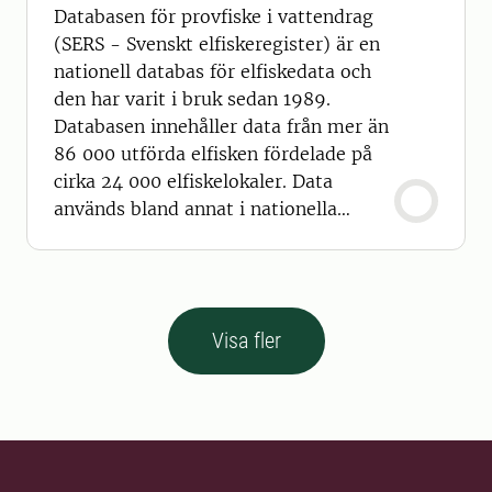
Databasen för provfiske i vattendrag
(SERS - Svenskt elfiskeregister) är en
nationell databas för elfiskedata och
den har varit i bruk sedan 1989.
Databasen innehåller data från mer än
86 000 utförda elfisken fördelade på
cirka 24 000 elfiskelokaler. Data
används bland annat i nationella
utvärderingar som Artdatabankens
rödlista, vid bedömning av ekologisk
status av vattendrag och vid
uppföljning av fiske- och
Visa fler
vattenvårdsåtgärder (till exempel
kalkning, uppförande av fiskvägar,
biotoprestaureri