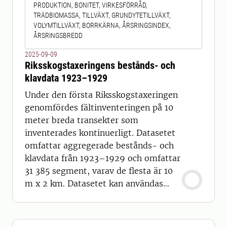
PRODUKTION, BONITET, VIRKESFÖRRÅD,
Data i databasen kommer från
TRÄDBIOMASSA, TILLVÄXT, GRUNDYTETILLVÄXT,
provtagningar utförda mellan 1983
VOLYMTILLVÄXT, BORRKÄRNA, ÅRSRINGSINDEX,
ÅRSRINGSBREDD
2025-09-09
Riksskogstaxeringens bestånds- och
klavdata 1923–1929
Under den första Riksskogstaxeringen
genomfördes fältinventeringen på 10
meter breda transekter som
inventerades kontinuerligt. Datasetet
omfattar aggregerade bestånds- och
klavdata från 1923–1929 och omfattar
31 385 segment, varav de flesta är 10
m x 2 km. Datasetet kan användas
som för att göra jämförelser med
andra historiska källmaterial och för
att ta fram olika kartprodukter och