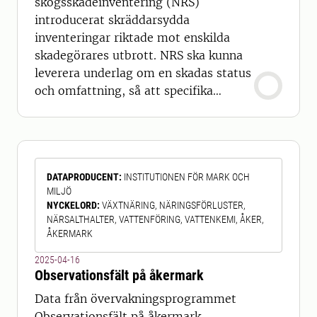
skogsskadeinventering (NRS)
introducerat skräddarsydda
inventeringar riktade mot enskilda
skadegörares utbrott. NRS ska kunna
leverera underlag om en skadas status
och omfattning, så att specifika
operativa beslut kan fattas. Därför kan
inriktningen av inventeringen variera
beroende på vilka skador som för
tillfället är mest relevanta och för
DATAPRODUCENT
:
INSTITUTIONEN FÖR MARK OCH
vilka skador det finns uttalade behov
MILJÖ
av information. Inventeringen ska vara
NYCKELORD
:
VÄXTNÄRING, NÄRINGSFÖRLUSTER,
åtgä
NÄRSALTHALTER, VATTENFÖRING, VATTENKEMI, ÅKER,
ÅKERMARK
2025-04-16
Observationsfält på åkermark
Data från övervakningsprogrammet
Observationsfält på åkermark