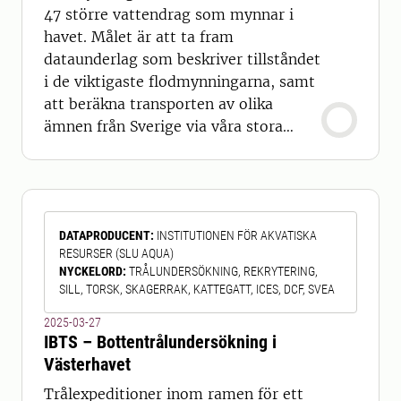
47 större vattendrag som mynnar i
havet. Målet är att ta fram
dataunderlag som beskriver tillståndet
i de viktigaste flodmynningarna, samt
att beräkna transporten av olika
ämnen från Sverige via våra stora
vattendrag ut till havet. Resultaten
används också för att undersöka
förändringar över tiden i huvuddelen
av det avrinnande vattnet från Sverige,
DATAPRODUCENT
:
INSTITUTIONEN FÖR AKVATISKA
samt att bedöma hotbilder och ge
RESURSER (SLU AQUA)
underlag för åtgärder för att minska
NYCKELORD
:
TRÅLUNDERSÖKNING, REKRYTERING,
belastningen på
SILL, TORSK, SKAGERRAK, KATTEGATT, ICES, DCF, SVEA
2025-03-27
IBTS – Bottentrålundersökning i
Västerhavet
Trålexpeditioner inom ramen för ett