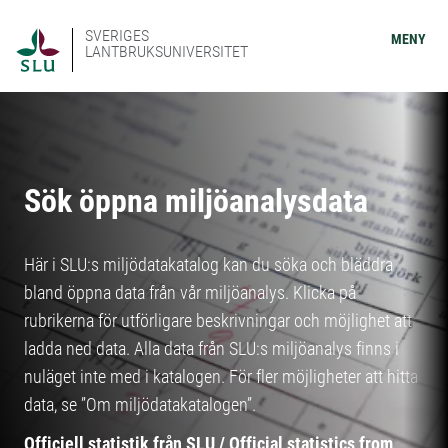
SVERIGES
MENY
LANTBRUKSUNIVERSITET
Sök öppna miljöanalysdata
Här i SLU:s miljödatakatalog kan du söka och bläddra
bland öppna data från vår miljöanalys. Klicka på
rubrikerna för utförligare beskrivningar och möjlighet att
ladda ned data. Alla data från SLU:s miljöanalys finns i
nuläget inte med i katalogen. För fler möjligheter att hitta
data, se ”Om miljödatakatalogen”.
Officiell statistik från SLU / Official statistics from