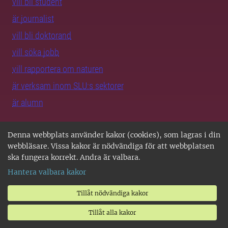
vill bli student
är journalist
vill bli doktorand
vill söka jobb
vill rapportera om naturen
är verksam inom SLU:s sektorer
är alumn
SLU i Sverige
Denna webbplats använder kakor (cookies), som lagras i din
webbläsare. Vissa kakor är nödvändiga för att webbplatsen
ska fungera korrekt. Andra är valbara.
Alla SLU-orter
Hantera valbara kakor
SLU Alnarp
SLU Umeå
Tillåt nödvändiga kakor
SLU Uppsala
Tillåt alla kakor
Jobba på SLU