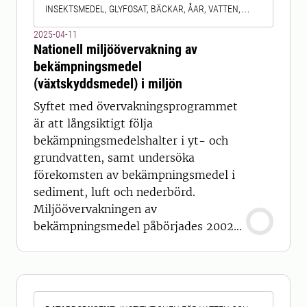
INSEKTSMEDEL, GLYFOSAT, BÄCKAR, ÅAR, VATTEN,
GRUNDVATTEN, LUFT, SEDIMENT
2025-04-11
Nationell miljöövervakning av
bekämpningsmedel
(växtskyddsmedel) i miljön
Syftet med övervakningsprogrammet
är att långsiktigt följa
bekämpningsmedelshalter i yt- och
grundvatten, samt undersöka
förekomsten av bekämpningsmedel i
sediment, luft och nederbörd.
Miljöövervakningen av
bekämpningsmedel påbörjades 2002
och utförs främst i fyra små
avrinningsområden i varsin
jordbruksregion i Sverige. Områdena
kallas typområden eftersom de kan