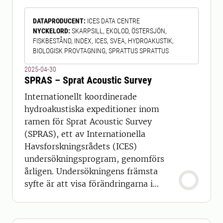
Informationen kan även användas vid
DATAPRODUCENT
:
ICES DATA CENTRE
rapportering till EU:s art- och
NYCKELORD
:
SKARPSILL, EKOLOD, ÖSTERSJÖN,
habitatdirektiv. Sveriges geologiska
FISKBESTÅND, INDEX, ICES, SVEA, HYDROAKUSTIK,
undersökning (SG
BIOLOGISK PROVTAGNING, SPRATTUS SPRATTUS
2025-04-30
SPRAS – Sprat Acoustic Survey
Internationellt koordinerade
hydroakustiska expeditioner inom
ramen för Sprat Acoustic Survey
(SPRAS), ett av Internationella
Havsforskningsrådets (ICES)
undersökningsprogram, genomförs
årligen. Undersökningens främsta
syfte är att visa förändringarna i
fiskbeståndet (index) och geografisk
distribution av fisk (målart är
skarpsill). Expeditionerna genomförs i