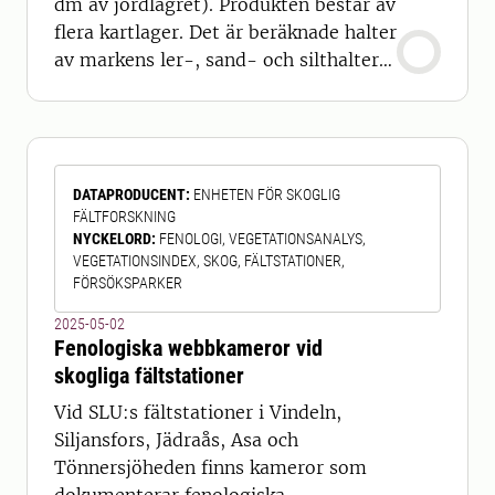
dm av jordlagret). Produkten består av
flera kartlager. Det är beräknade halter
av markens ler-, sand- och silthalter i
procent samt USDA/FAO-texturklass
(se SoilTextureTriangle på Wikipedia).
Även mullhalten finns som ett
kartlager. Kartan har en geografisk
DATAPRODUCENT
:
ENHETEN FÖR SKOGLIG
upplösning på 20 m × 20 m och täcker
FÄLTFORSKNING
i princip all åkermark i södra Sv
NYCKELORD
:
FENOLOGI, VEGETATIONSANALYS,
VEGETATIONSINDEX, SKOG, FÄLTSTATIONER,
FÖRSÖKSPARKER
2025-05-02
Fenologiska webbkameror vid
skogliga fältstationer
Vid SLU:s fältstationer i Vindeln,
Siljansfors, Jädraås, Asa och
Tönnersjöheden finns kameror som