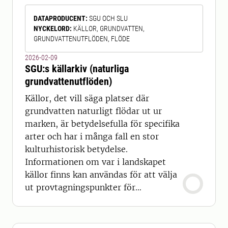
länsvisa skattningar. Om man vill
DATAPRODUCENT
:
SGU OCH SLU
jämföra med Riksskogstaxeringens
NYCKELORD
:
KÄLLOR, GRUNDVATTEN,
moderna data är det viktigt att ta
GRUNDVATTENUTFLÖDEN, FLÖDE
hänsyn ti
2026-02-09
SGU:s källarkiv (naturliga
grundvattenutflöden)
Källor, det vill säga platser där
grundvatten naturligt flödar ut ur
marken, är betydelsefulla för specifika
arter och har i många fall en stor
kulturhistorisk betydelse.
Informationen om var i landskapet
källor finns kan användas för att välja
ut provtagningspunkter för
övervakning av grundvatten, och är
viktig för att kunna skydda källor vid
skötsel och avverkning av skog.