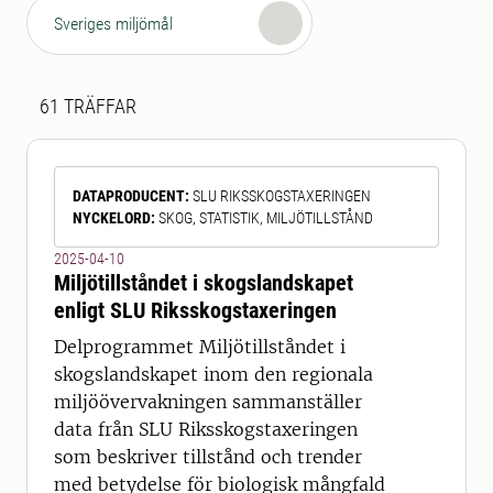
Sveriges miljömål
Sökresultat
61 sökresultat hittades
61
TRÄFFAR
DATAPRODUCENT
:
SLU RIKSSKOGSTAXERINGEN
NYCKELORD
:
SKOG, STATISTIK, MILJÖTILLSTÅND
2025-04-10
Miljötillståndet i skogslandskapet
enligt SLU Riksskogstaxeringen
Delprogrammet Miljötillståndet i
skogslandskapet inom den regionala
miljöövervakningen sammanställer
data från SLU Riksskogstaxeringen
som beskriver tillstånd och trender
med betydelse för biologisk mångfald