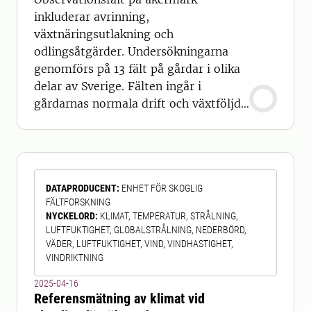
inkluderar avrinning,
växtnäringsutlakning och
odlingsåtgärder. Undersökningarna
genomförs på 13 fält på gårdar i olika
delar av Sverige. Fälten ingår i
gårdarnas normala drift och växtföljd.
Syftet med undersökningarna är att
studera hur odlingen påverkar
växtnäringsläckaget i olika delar av
landet. Avrinningen från fälten
DATAPRODUCENT
:
ENHET FÖR SKOGLIG
registreras kontinuerligt, och prover
FÄLTFORSKNING
av dräneringsvattnet tas varannan
NYCKELORD
:
KLIMAT, TEMPERATUR, STRÅLNING,
vecka. Vattenproven analyseras för
LUFTFUKTIGHET, GLOBALSTRÅLNING, NEDERBÖRD,
inne
VÄDER, LUFTFUKTIGHET, VIND, VINDHASTIGHET,
VINDRIKTNING
2025-04-16
Referensmätning av klimat vid