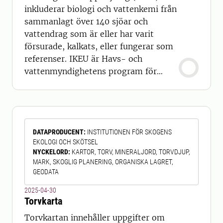
inkluderar biologi och vattenkemi från
sammanlagt över 140 sjöar och
vattendrag som är eller har varit
försurade, kalkats, eller fungerar som
referenser. IKEU är Havs- och
vattenmyndighetens program för
nationell uppföljning av effekter av
kalkning i sjöar och vattendrag. I
programmet ingår övervakning av
långsiktiga effekter av kalkning på
DATAPRODUCENT
:
INSTITUTIONEN FÖR SKOGENS
ekosystemen i sjöar- och vattendrag.
EKOLOGI OCH SKÖTSEL
Eftersom utsläppen av försurande
NYCKELORD
:
KARTOR, TORV, MINERALJORD, TORVDJUP,
ämnen minskat kalkas inte längr
MARK, SKOGLIG PLANERING, ORGANISKA LAGRET,
GEODATA
2025-04-30
Torvkarta
Torvkartan innehåller uppgifter om