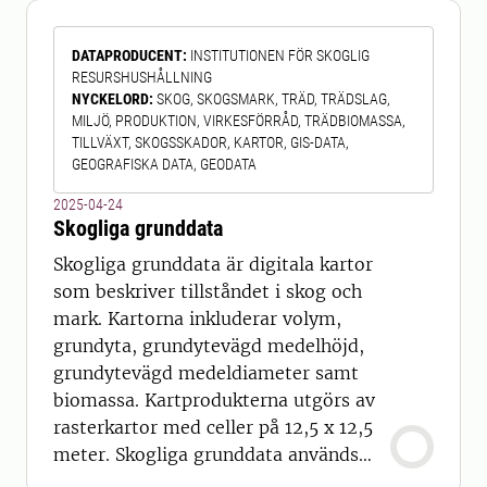
kartorna. Det är viktigt att tänka på
att data ofta behöver kompletteras
DATAPRODUCENT
:
INSTITUTIONEN FÖR SKOGLIG
och bearbetas av användaren. För
RESURSHUSHÅLLNING
respektive datamängd finns en enkel
NYCKELORD
:
SKOG, SKOGSMARK, TRÄD, TRÄDSLAG,
MILJÖ, PRODUKTION, VIRKESFÖRRÅD, TRÄDBIOMASSA,
TILLVÄXT, SKOGSSKADOR, KARTOR, GIS-DATA,
GEOGRAFISKA DATA, GEODATA
2025-04-24
Skogliga grunddata
Skogliga grunddata är digitala kartor
som beskriver tillståndet i skog och
mark. Kartorna inkluderar volym,
grundyta, grundytevägd medelhöjd,
grundytevägd medeldiameter samt
biomassa. Kartprodukterna utgörs av
rasterkartor med celler på 12,5 x 12,5
meter. Skogliga grunddata används
bland annat av privata skogsägare,