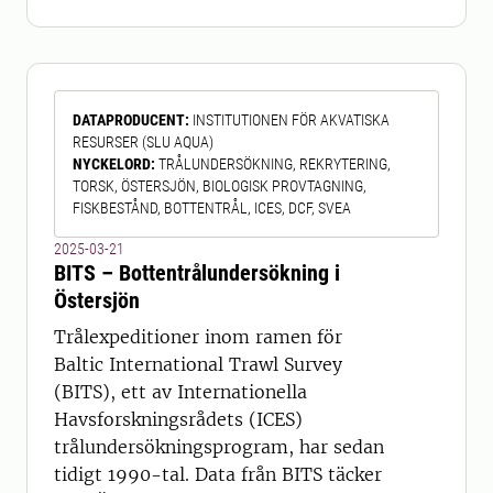
fiskbeståndet (index) och geografisk
distribution av fisk (huvudsakligen sill
och skarpsill). Expeditionerna
genomförs i oktober. Undersökningen
DATAPRODUCENT
:
INSTITUTIONEN FÖR AKVATISKA
är ett internationellt samarbete
RESURSER (SLU AQUA)
mellan flera Östersjöländer. Sedan
NYCKELORD
:
TRÅLUNDERSÖKNING, REKRYTERING,
2019 genomförs de
TORSK, ÖSTERSJÖN, BIOLOGISK PROVTAGNING,
FISKBESTÅND, BOTTENTRÅL, ICES, DCF, SVEA
2025-03-21
BITS – Bottentrålundersökning i
Östersjön
Trålexpeditioner inom ramen för
Baltic International Trawl Survey
(BITS), ett av Internationella
Havsforskningsrådets (ICES)
trålundersökningsprogram, har sedan
tidigt 1990-tal. Data från BITS täcker