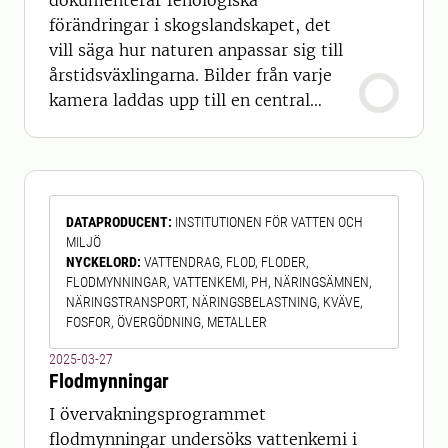
dokumenterar fenologiska
förändringar i skogslandskapet, det
vill säga hur naturen anpassar sig till
årstidsväxlingarna. Bilder från varje
kamera laddas upp till en central
bildbank varje hel timme mellan kl. 6
och 18. Bilderna analyseras
automatiskt gällande andel grönt och
rött (vegetationsindexen GCC och
DATAPRODUCENT
:
INSTITUTIONEN FÖR VATTEN OCH
RCC) inom fokusområden.
MILJÖ
Fokusområden är i huvudsak
NYCKELORD
:
VATTENDRAG, FLOD, FLODER,
definierade av enskilda trädslag som
FLODMYNNINGAR, VATTENKEMI, PH, NÄRINGSÄMNEN,
kan
NÄRINGSTRANSPORT, NÄRINGSBELASTNING, KVÄVE,
FOSFOR, ÖVERGÖDNING, METALLER
2025-03-27
Flodmynningar
I övervakningsprogrammet
flodmynningar undersöks vattenkemi i