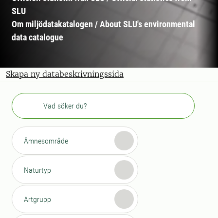
SLU
Om miljödatakatalogen / About SLU's environmental
data catalogue
Skapa ny databeskrivningssida
Sök
Ämnesområde
Naturtyp
Artgrupp