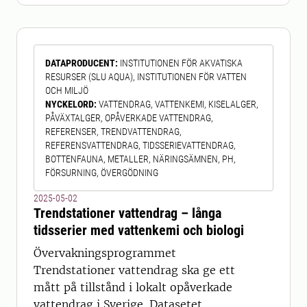
skogstjänstemän och myndigheter.
Data kan laddas ned, det finns
möjligheter att titta på kartorna med
DATAPRODUCENT
:
INSTITUTIONEN FÖR AKVATISKA
hjälp av interaktiva webbverktyg och
RESURSER (SLU AQUA), INSTITUTIONEN FÖR VATTEN
data kan läsas i olika GIS-program.
OCH MILJÖ
Kartor
NYCKELORD
:
VATTENDRAG, VATTENKEMI, KISELALGER,
PÅVÄXTALGER, OPÅVERKADE VATTENDRAG,
REFERENSER, TRENDVATTENDRAG,
REFERENSVATTENDRAG, TIDSSERIEVATTENDRAG,
BOTTENFAUNA, METALLER, NÄRINGSÄMNEN, PH,
FÖRSURNING, ÖVERGÖDNING
2025-05-02
Trendstationer vattendrag – långa
tidsserier med vattenkemi och biologi
Övervakningsprogrammet
Trendstationer vattendrag ska ge ett
mått på tillstånd i lokalt opåverkade
vattendrag i Sverige. Datasetet