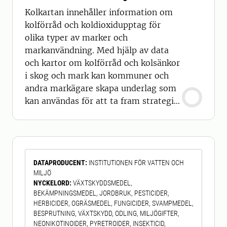
Kolkartan innehåller information om
kolförråd och koldioxidupptag för
olika typer av marker och
markanvändning. Med hjälp av data
och kartor om kolförråd och kolsänkor
i skog och mark kan kommuner och
andra markägare skapa underlag som
kan användas för att ta fram strategier
för hur klimatpåverkan i samband med
markexploatering kan minskas.
Kartorna är tillgängliga i rasterformat
(geotif) med en upplösning på 10 × 10
DATAPRODUCENT
:
INSTITUTIONEN FÖR VATTEN OCH
m.
MILJÖ
NYCKELORD
:
VÄXTSKYDDSMEDEL,
BEKÄMPNINGSMEDEL, JORDBRUK, PESTICIDER,
HERBICIDER, OGRÄSMEDEL, FUNGICIDER, SVAMPMEDEL,
BESPRUTNING, VÄXTSKYDD, ODLING, MILJÖGIFTER,
NEONIKOTINOIDER, PYRETROIDER, INSEKTICID,