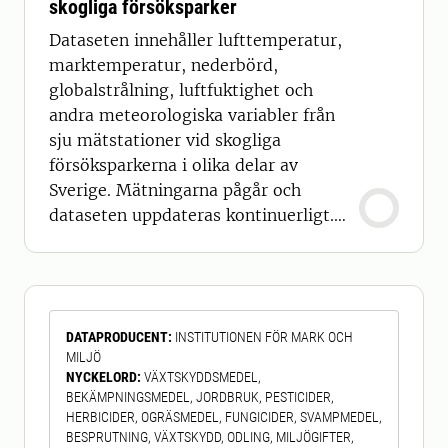
skogliga försöksparker
Dataseten innehåller lufttemperatur,
marktemperatur, nederbörd,
globalstrålning, luftfuktighet och
andra meteorologiska variabler från
sju mätstationer vid skogliga
försöksparkerna i olika delar av
Sverige. Mätningarna pågår och
dataseten uppdateras kontinuerligt.
Vid sju av SLU:s skogliga
försöksparker utförs mätning av luft-
och marktemperaturer, luftfuktighet,
globalstrålning samt nederbörd. Vid
DATAPRODUCENT
:
INSTITUTIONEN FÖR MARK OCH
en del av stationerna mäts fler
MILJÖ
klimatvariabler, bland annat vind,
NYCKELORD
:
VÄXTSKYDDSMEDEL,
fotosyntesaktiv (PPFD), och sn
BEKÄMPNINGSMEDEL, JORDBRUK, PESTICIDER,
HERBICIDER, OGRÄSMEDEL, FUNGICIDER, SVAMPMEDEL,
BESPRUTNING, VÄXTSKYDD, ODLING, MILJÖGIFTER,