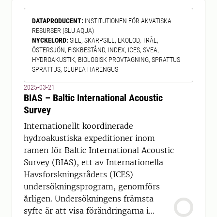
maj. Undersökningen är ett
DATAPRODUCENT
:
INSTITUTIONEN FÖR AKVATISKA
internationellt samarbete mellan flera
RESURSER (SLU AQUA)
Östersjöländer. Sedan 2019 genomförs
NYCKELORD
:
SILL, SKARPSILL, EKOLOD, TRÅL,
de svenska expeditionerna med SLU:
ÖSTERSJÖN, FISKBESTÅND, INDEX, ICES, SVEA,
HYDROAKUSTIK, BIOLOGISK PROVTAGNING, SPRATTUS
SPRATTUS, CLUPEA HARENGUS
2025-03-21
BIAS – Baltic International Acoustic
Survey
Internationellt koordinerade
hydroakustiska expeditioner inom
ramen för Baltic International Acoustic
Survey (BIAS), ett av Internationella
Havsforskningsrådets (ICES)
undersökningsprogram, genomförs
årligen. Undersökningens främsta
syfte är att visa förändringarna i