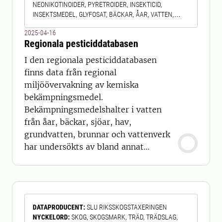
NEONIKOTINOIDER, PYRETROIDER, INSEKTICID,
INSEKTSMEDEL, GLYFOSAT, BÄCKAR, ÅAR, VATTEN,
GRUNDVATTEN, BRUNNAR, VATTENVERK, SJÖAR
2025-04-16
Regionala pesticiddatabasen
I den regionala pesticiddatabasen
finns data från regional
miljöövervakning av kemiska
bekämpningsmedel.
Bekämpningsmedelshalter i vatten
från åar, bäckar, sjöar, hav,
grundvatten, brunnar och vattenverk
har undersökts av bland annat
kommuner, länsstyrelser och
vattenvårdsförbund runt om i Sverige.
Den regionala pesticiddatabasen
skapades 1996 för att försöka samla
DATAPRODUCENT
:
SLU RIKSSKOGSTAXERINGEN
resultat från all provtagning av
NYCKELORD
:
SKOG, SKOGSMARK, TRÄD, TRÄDSLAG,
bekämpningsmedel i svenska vatten.