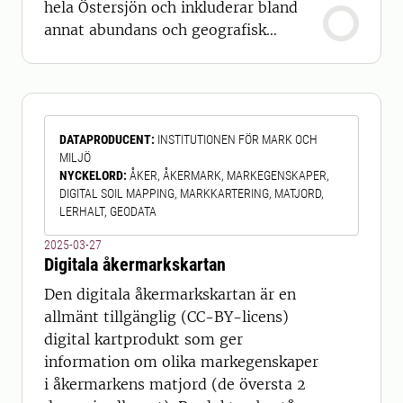
hela Östersjön och inkluderar bland
annat abundans och geografisk
distribution av torsk och
skrubbskädda, samt fångade fiskars
längd, vikt, ålder, kön och
könsmognad. Expeditionerna
DATAPRODUCENT
:
INSTITUTIONEN FÖR MARK OCH
genomförs två gånger årligen (i
MILJÖ
kvartal 1 och 4). Undersökningen är ett
NYCKELORD
:
ÅKER, ÅKERMARK, MARKEGENSKAPER,
internationellt samarbete mellan flera
DIGITAL SOIL MAPPING, MARKKARTERING, MATJORD,
Östers
LERHALT, GEODATA
2025-03-27
Digitala åkermarkskartan
Den digitala åkermarkskartan är en
allmänt tillgänglig (CC-BY-licens)
digital kartprodukt som ger
information om olika markegenskaper
i åkermarkens matjord (de översta 2