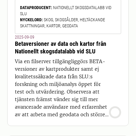
kan genomförs. Kartprodukten består
DATAPRODUCENT
:
NATIONELLT SKOGSDATALABB VID
av 13 olika raster (geotif) som i 10x10
SLU
km-rutor visar lerhalt, sandhalt,
NYCKELORD
:
SKOG, SKOGSÅLDER, HELTÄCKANDE
silthalt, mul
SKATTNINGAR, KARTOR, GEODATA
2025-09-09
Betaversioner av data och kartor från
Nationellt skogsdatalabb vid SLU
Via en filserver tillgängliggörs BETA-
versioner av kartprodukter samt ej
kvalitetssäkrade data från SLU:s
forskning och miljöanalys öppet för
test och utvärdering. Observera att
tjänsten främst vänder sig till mer
avancerade användare med erfarenhet
av att arbeta med geodata och större
datamängder. Eget GIS-program krävs
för att kunna titta på och använda