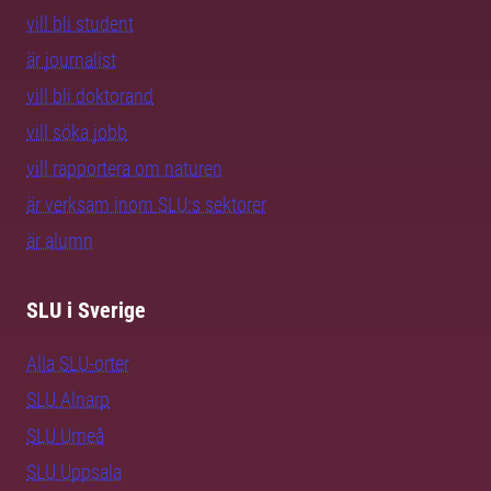
vill bli student
är journalist
vill bli doktorand
vill söka jobb
vill rapportera om naturen
är verksam inom SLU:s sektorer
är alumn
SLU i Sverige
Alla SLU-orter
SLU Alnarp
SLU Umeå
SLU Uppsala