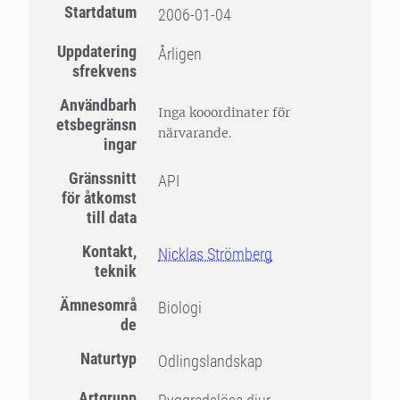
Startdatum
2006-01-04
Uppdatering
Årligen
sfrekvens
Användbarh
Inga kooordinater för
etsbegränsn
närvarande.
ingar
Gränssnitt
API
för åtkomst
till data
Kontakt,
Nicklas Strömberg
teknik
Ämnesområ
Biologi
de
Naturtyp
Odlingslandskap
Artgrupp