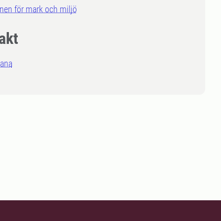
onen för mark och miljö
akt
tana