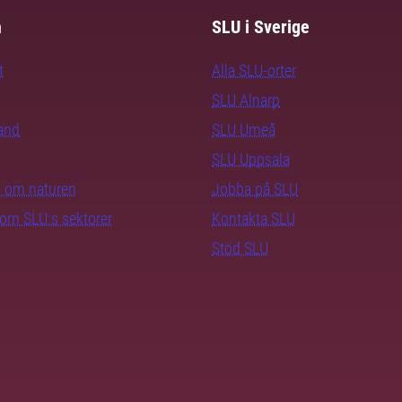
m
SLU i Sverige
t
Alla SLU-orter
SLU Alnarp
rand
SLU Umeå
SLU Uppsala
ra om naturen
Jobba på SLU
nom SLU:s sektorer
Kontakta SLU
Stöd SLU