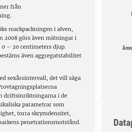
mer från
ing.
öks markpackningen i alven,
an 2008 görs även mätningar i
a 0 – 20 centimeters djup.
Ämn
estäms även aggregatstabilitet
 sexårsintervall, det vill säga
 Provtagningsplatserna
h driftsinriktningarna i de
sikaliska parametrar som
ghet, torra skrymdensitet,
Data
 markens penetrationsmotstånd.