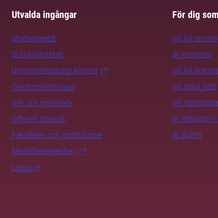
Utvalda ingångar
För dig so
Studentwebb
vill bli studen
SLU-biblioteket
är journalist
Universitetsdjursjukhuset
vill bli dokto
vill söka jobb
Centrumbildningar
vill rapporte
Art- och miljödata
är verksam i
Officiell statistik
är alumn
Fakulteter och institutioner
Medarbetarwebben
Logga in