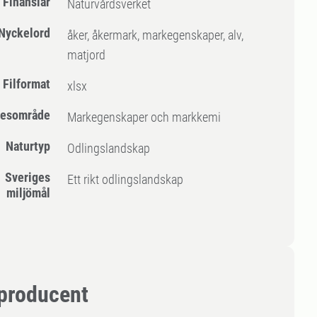
Finansiär
Naturvårdsverket
Nyckelord
åker, åkermark, markegenskaper, alv,
matjord
Filformat
xlsx
esområde
Markegenskaper och markkemi
Naturtyp
Odlingslandskap
Sveriges
Ett rikt odlingslandskap
miljömål
producent