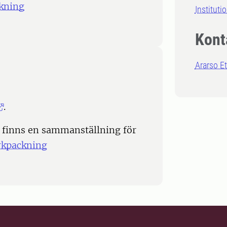
kning
Instituti
Kont
Ararso E
.
b finns en sammanställning för
rkpackning