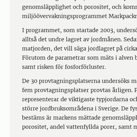
genomsläpplighet och porositet, och kom
miljöövervakningsprogrammet Markpackn
I programmet, som startade 2003, unders
alltså det undre lagret av jordmånen. Sed
matjorden, det vill säga jordlagret på cirk
Förutom de parametrar som mäts i alven b
samt risken för fosforförluster.
De 30 provtagningsplatserna undersöks med
fem provtagningsplatser provtas årligen.
representerar de viktigaste typjordarna oc
större jordbruksområdena i Sverige. De fy
bestäms är markens mättade genomsläppli
porositet, andel vattenfyllda porer, samt