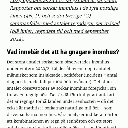
2024 uppdateras så fort fångstdata är på plats).
Rapporter om sorkar inomhus i de fyra nordliga
länen (4N, D) och södra Sverige (G)
sammanfaller med antalet regndagar per månad
(blå linjer; regndata till och med september
2024).
Vad innebär det att ha gnagare inomhus?
Det stora antalet sorkar som observerades inomhus
under vintern 2020/21 följdes åt av en topp i antalet
människor som insjuknade i sorkfeber (incidens = antal
diagnosticerade fall per 100 000 invånare). Det stora
antalet observationer av sorkar inomhus föregicks i sin
tur av en regnig höst. Det är därför rimligt att anta att
det är regniga förhållanden under senhösten – då det
också är matbrist i sorkarnas naturliga miljöer – som
driver sorkarna inomhus. Våra analyser indikerar därför
att kombinationen av regn på senhösten och ett stort
antal gnagare i naturliga miljöer ökar risken för utbrott