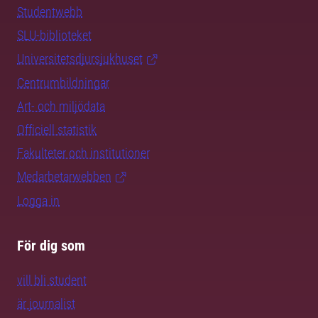
Studentwebb
SLU-biblioteket
Universitetsdjursjukhuset
Centrumbildningar
Art- och miljödata
Officiell statistik
Fakulteter och institutioner
Medarbetarwebben
Logga in
För dig som
vill bli student
är journalist