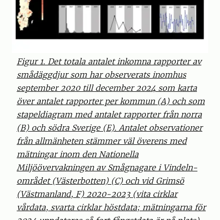
Figur 1. Det totala antalet inkomna rapporter av
smådäggdjur som har observerats inomhus
september 2020 till december 2024 som karta
över antalet rapporter per kommun (A) och som
stapeldiagram med antalet rapporter från norra
(B) och södra Sverige (E). Antalet observationer
från allmänheten stämmer väl överens med
mätningar inom den Nationella
Miljöövervakningen av Smågnagare i Vindeln-
området (Västerbotten) (C) och vid Grimsö
(Västmanland, F) 2020-2023 (vita cirklar
vårdata, svarta cirklar höstdata; mätningarna för