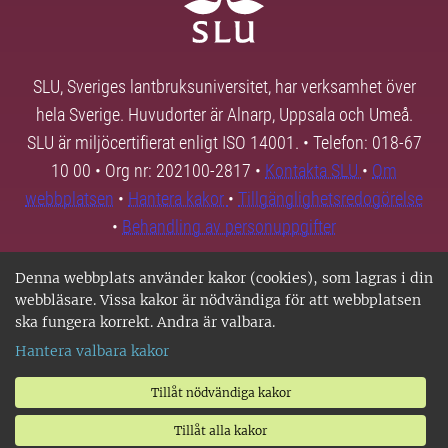
SLU, Sveriges lantbruksuniversitet, har verksamhet över
hela Sverige. Huvudorter är Alnarp, Uppsala och Umeå.
SLU är miljöcertifierat enligt ISO 14001. • Telefon: 018-67
10 00 • Org nr: 202100-2817 •
Kontakta SLU
•
Om
webbplatsen
•
Hantera kakor
•
Tillgänglighetsredogörelse
•
Behandling av personuppgifter
Denna webbplats använder kakor (cookies), som lagras i din
webbläsare. Vissa kakor är nödvändiga för att webbplatsen
ska fungera korrekt. Andra är valbara.
Hantera valbara kakor
Tillåt nödvändiga kakor
Tillåt alla kakor