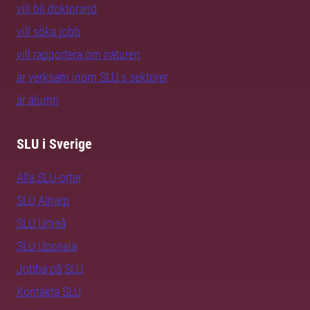
vill bli doktorand
vill söka jobb
vill rapportera om naturen
är verksam inom SLU:s sektorer
är alumn
SLU i Sverige
Alla SLU-orter
SLU Alnarp
SLU Umeå
SLU Uppsala
Jobba på SLU
Kontakta SLU