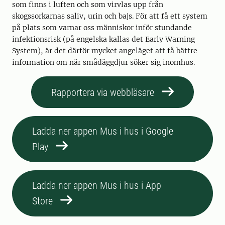
som finns i luften och som virvlas upp från
skogssorkarnas saliv, urin och bajs. För att få ett system
på plats som varnar oss människor inför stundande
infektionsrisk (på engelska kallas det Early Warning
System), är det därför mycket angeläget att få bättre
information om när smådäggdjur söker sig inomhus.
Rapportera via webbläsare
Ladda ner appen Mus i hus i Google
Play
Ladda ner appen Mus i hus i App
Store