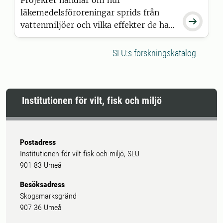
läkemedelsföroreningar sprids från

vattenmiljöer och vilka effekter de har
på fladdermöss, deras hälsa och
fladdermössens roll i spridning av
SLU:s forskningskatalog
sjukdomar.
Institutionen för vilt, fisk och miljö
Postadress
Institutionen för vilt fisk och miljö, SLU
901 83 Umeå
Besöksadress
Skogsmarksgränd
907 36 Umeå