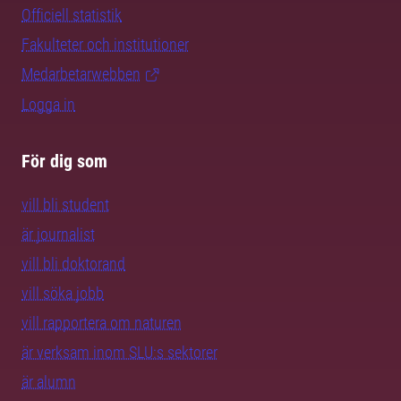
Officiell statistik
Fakulteter och institutioner
Medarbetarwebben
Logga in
För dig som
vill bli student
är journalist
vill bli doktorand
vill söka jobb
vill rapportera om naturen
är verksam inom SLU:s sektorer
är alumn