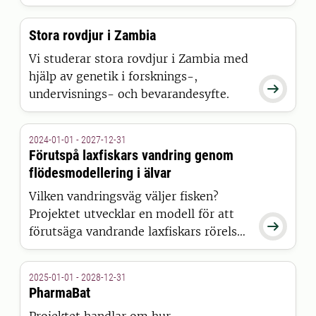
outforskade och sällsynta
sötvattensfiskar: aspen.
Stora rovdjur i Zambia
Vi studerar stora rovdjur i Zambia med
hjälp av genetik i forsknings-,

undervisnings- och bevarandesyfte.
2024-01-01 - 2027-12-31
Förutspå laxfiskars vandring genom
flödesmodellering i älvar
Vilken vandringsväg väljer fisken?
Projektet utvecklar en modell för att

förutsäga vandrande laxfiskars rörelser
och beteende. Modellen bygger på
högupplöst telemetridata från fiskar
2025-01-01 - 2028-12-31
som släppts ut i närheten av
PharmaBat
vattenkraftverk.
Projektet handlar om hur