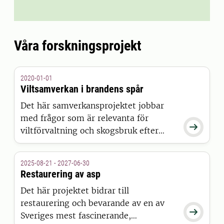
Våra forskningsprojekt
2020-01-01
Viltsamverkan i brandens spår
Det här samverkansprojektet jobbar
med frågor som är relevanta för

viltförvaltning och skogsbruk efter
skogsbränderna 2018. Syftet är att
aktörer inom skogsbruk, viltförvaltning
2025-08-21 - 2027-06-30
och offentlig förvaltning kan ta del av
Restaurering av asp
kunskapen löpande.
Det här projektet bidrar till
restaurering och bevarande av en av

Sveriges mest fascinerande,