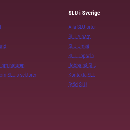
m
SLU i Sverige
t
Alla SLU-orter
SLU Alnarp
rand
SLU Umeå
SLU Uppsala
ra om naturen
Jobba på SLU
nom SLU:s sektorer
Kontakta SLU
Stöd SLU