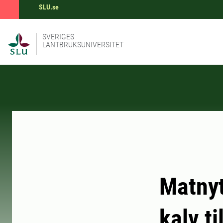
SLU.se
SVERIGES
LANTBRUKSUNIVERSITET
Matnyt
kalv t