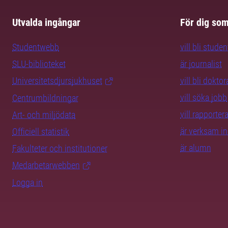
Utvalda ingångar
För dig so
Studentwebb
vill bli studen
SLU-biblioteket
är journalist
Universitetsdjursjukhuset
vill bli dokto
vill söka jobb
Centrumbildningar
vill rapporte
Art- och miljödata
är verksam i
Officiell statistik
är alumn
Fakulteter och institutioner
Medarbetarwebben
Logga in