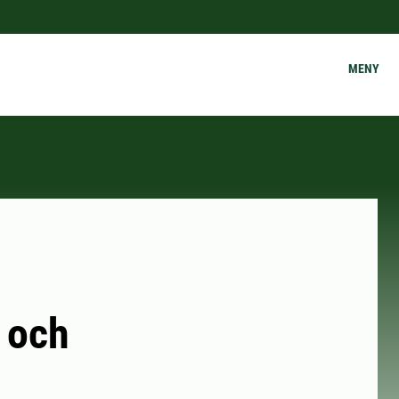
MENY
 och