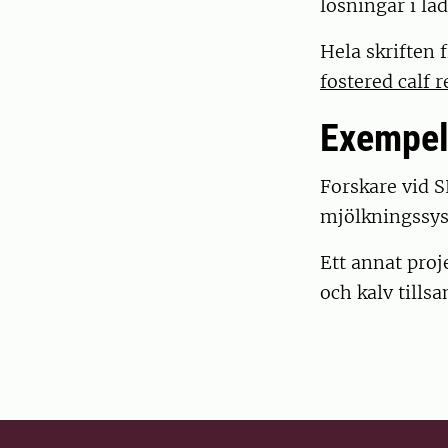
lösningar i la
Hela skriften 
fostered calf 
Exempel
Forskare vid S
mjölkningssys
Ett annat proj
och kalv till