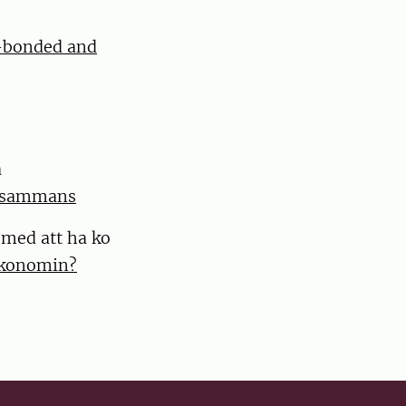
-bonded and
a
llsammans
 med att ha ko
ekonomin?