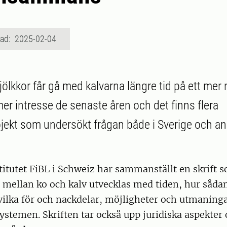
rad: 2025-02-04
lkkor får gå med kalvarna längre tid på ett mer n
mer intresse de senaste åren och det finns flera
jekt som undersökt frågan både i Sverige och an
itutet FiBL i Schweiz har sammanställt en skrift 
n mellan ko och kalv utvecklas med tiden, hur såd
ilka för och nackdelar, möjligheter och utmaninga
ystemen. Skriften tar också upp juridiska aspekter 