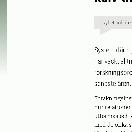
Nyhet publice
System där mjö
har väckt allt
forskningspro
senaste åren.
Forskningsinst
hur relatione
utformas och v
med de olika s