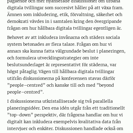
pågående och mer nyanserade diskussioner om urbana
digitala tvillingar som succesivt håller på att växa fram.
Ämnen som inkludering, etik, förvaltning, säkerhet och
demokrati vävdes in i samtalen kring den övergripande
frågan om hur hållbara digitala tvillingar egentligen är.
Behovet av att inkludera invånarna och städers sociala
system betonades av flera talare. Frågan om hur vi
annars ska kunna fatta välgrundade beslut i planeringen,
och formulera utvecklingsstrategier om inte
beslutsunderlaget är representativt för städerna, var
högst påtaglig. Vägen till hållbara digitala tvillingar
utifrån diskussionerna på konferensen stavas därför
”people–centred” och kanske till och med ”beyond
people–centred”.
I diskussionerna utkristalliserade sig två parallella
planeringsidéer. Den ena idén utgår från ett traditionellt
”top-down” perspektiv, där frågorna handlar om hur vi
digitalt kan inkludera exempelvis kvalitativa data från
intervjuer och enkäter. Diskussionen handlade också om