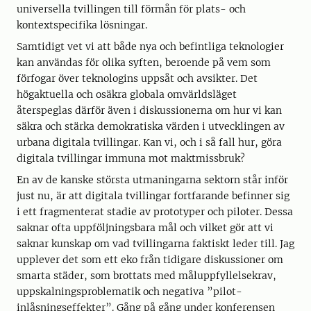
universella tvillingen till förmån för plats- och
kontextspecifika lösningar.
Samtidigt vet vi att både nya och befintliga teknologier
kan användas för olika syften, beroende på vem som
förfogar över teknologins uppsåt och avsikter. Det
högaktuella och osäkra globala omvärldsläget
återspeglas därför även i diskussionerna om hur vi kan
säkra och stärka demokratiska värden i utvecklingen av
urbana digitala tvillingar. Kan vi, och i så fall hur, göra
digitala tvillingar immuna mot maktmissbruk?
En av de kanske största utmaningarna sektorn står inför
just nu, är att digitala tvillingar fortfarande befinner sig
i ett fragmenterat stadie av prototyper och piloter. Dessa
saknar ofta uppföljningsbara mål och vilket gör att vi
saknar kunskap om vad tvillingarna faktiskt leder till. Jag
upplever det som ett eko från tidigare diskussioner om
smarta städer, som brottats med måluppfyllelsekrav,
uppskalningsproblematik och negativa ”pilot-
inlåsningseffekter”. Gång på gång under konferensen