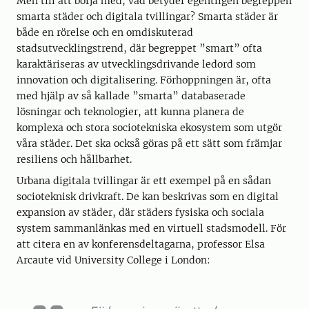
Men till att börja med, vad betyder egentligen begreppen
smarta städer och digitala tvillingar? Smarta städer är
både en rörelse och en omdiskuterad
stadsutvecklingstrend, där begreppet ”smart” ofta
karaktäriseras av utvecklingsdrivande ledord som
innovation och digitalisering. Förhoppningen är, ofta
med hjälp av så kallade ”smarta” databaserade
lösningar och teknologier, att kunna planera de
komplexa och stora sociotekniska ekosystem som utgör
våra städer. Det ska också göras på ett sätt som främjar
resiliens och hållbarhet.
Urbana digitala tvillingar är ett exempel på en sådan
socioteknisk drivkraft. De kan beskrivas som en digital
expansion av städer, där städers fysiska och sociala
system sammanlänkas med en virtuell stadsmodell. För
att citera en av konferensdeltagarna, professor Elsa
Arcaute vid University College i London: