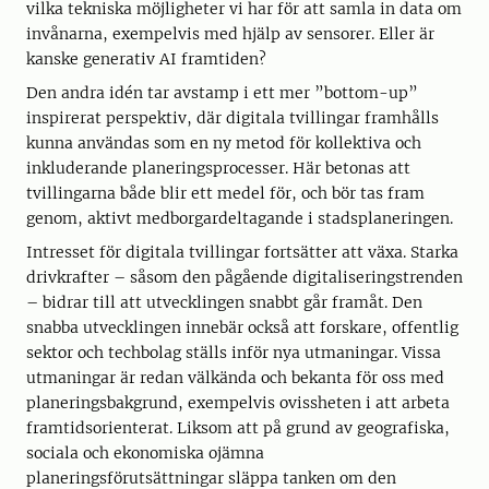
vilka tekniska möjligheter vi har för att samla in data om
invånarna, exempelvis med hjälp av sensorer. Eller är
kanske generativ AI framtiden?
Den andra idén tar avstamp i ett mer ”bottom-up”
inspirerat perspektiv, där digitala tvillingar framhålls
kunna användas som en ny metod för kollektiva och
inkluderande planeringsprocesser. Här betonas att
tvillingarna både blir ett medel för, och bör tas fram
genom, aktivt medborgardeltagande i stadsplaneringen.
Intresset för digitala tvillingar fortsätter att växa. Starka
drivkrafter – såsom den pågående digitaliseringstrenden
– bidrar till att utvecklingen snabbt går framåt. Den
snabba utvecklingen innebär också att forskare, offentlig
sektor och techbolag ställs inför nya utmaningar. Vissa
utmaningar är redan välkända och bekanta för oss med
planeringsbakgrund, exempelvis ovissheten i att arbeta
framtidsorienterat. Liksom att på grund av geografiska,
sociala och ekonomiska ojämna
planeringsförutsättningar släppa tanken om den