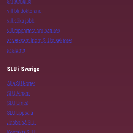
är journalist
vill bli doktorand
vill söka jobb
vill rapportera om naturen
är verksam inom SLU:s sektorer
är alumn
SLU i Sverige
Alla SLU-orter
SLU Alnarp
SLU Umeå
SLU Uppsala
Jobba på SLU
Kontakta SLU