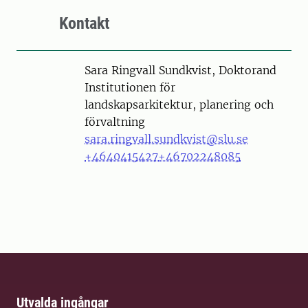
Kontakt
Person
Sara Ringvall Sundkvist, Doktorand
Institutionen för
landskapsarkitektur, planering och
förvaltning
sara.ringvall.sundkvist@slu.se
+4640415427
+46702248085
Utvalda ingångar