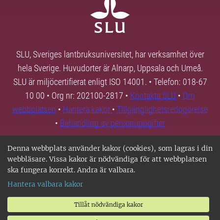
SLU, Sveriges lantbruksuniversitet, har verksamhet över
hela Sverige. Huvudorter är Alnarp, Uppsala och Umeå.
SLU är miljöcertifierat enligt ISO 14001. • Telefon: 018-67
10 00 • Org nr: 202100-2817 •
Kontakta SLU
•
Om
webbplatsen
•
Hantera kakor
•
Tillgänglighetsredogörelse
•
Behandling av personuppgifter
Denna webbplats använder kakor (cookies), som lagras i din
webbläsare. Vissa kakor är nödvändiga för att webbplatsen
ska fungera korrekt. Andra är valbara.
Hantera valbara kakor
Tillåt nödvändiga kakor