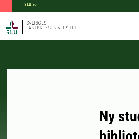
SLU.se
SVERIGES
LANTBRUKSUNIVERSITET
Ny stu
biblio