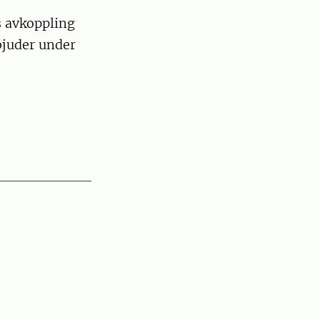
s avkoppling
rbjuder under