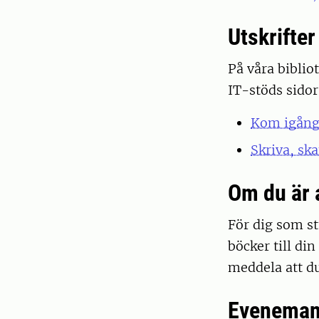
Utskrifter
På våra biblio
IT-stöds sido
Kom igång 
Skriva, sk
Om du är 
För dig som st
böcker till di
meddela att du
Evenemang