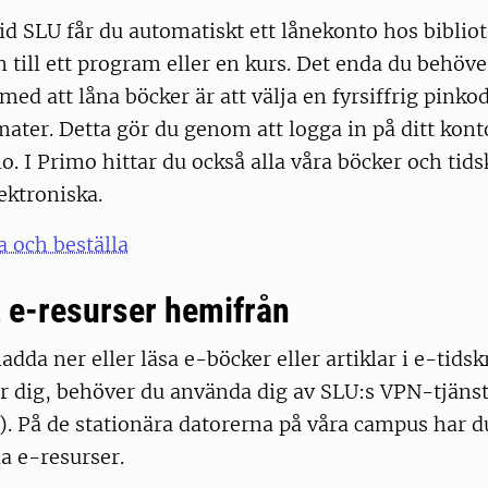
d SLU får du automatiskt ett lånekonto hos biblio
n till ett program eller en kurs. Det enda du behöve
d att låna böcker är att välja en fyrsiffrig pinkod
ater. Detta gör du genom att logga in på ditt konto
o. I Primo hittar du också alla våra böcker och tidsk
ektroniska.
a och beställa
e-resurser hemifrån
adda ner eller läsa e-böcker eller artiklar i e-tidsk
r dig, behöver du använda dig av SLU:s VPN-tjänst 
). På de stationära datorerna på våra campus har du
la e-resurser.