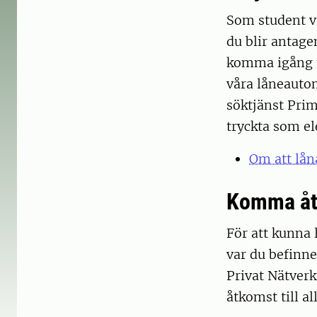
Som student vi
du blir antage
komma igång me
våra låneautom
söktjänst Prim
tryckta som el
Om att lån
Komma åt 
För att kunna l
var du befinne
Privat Nätverk
åtkomst till al