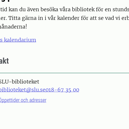
id kan du även besöka våra bibliotek för en stund
er. Titta gärna in i vår kalender för att se vad vi e
månaderna!
ts kalendarium
akt
SLU-biblioteket
biblioteket@slu.se
018-67 35 00
Öppettider och adresser