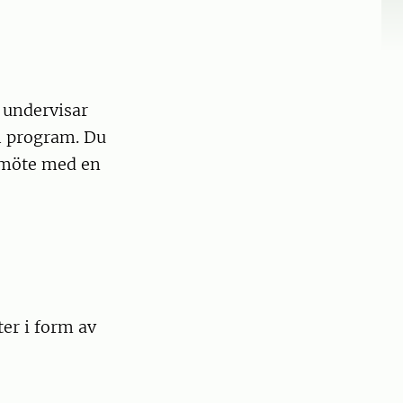
i undervisar
h program. Du
t möte med en
ter i form av