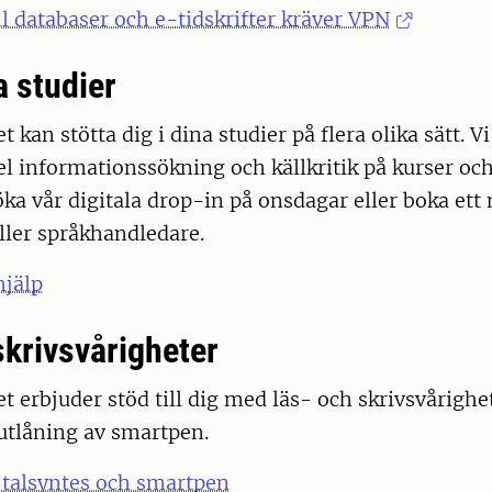
ll databaser och e-tidskrifter kräver VPN
a studier
 kan stötta dig i dina studier på flera olika sätt. V
l informationssökning och källkritik på kurser oc
ka vår digitala drop-in på onsdagar eller boka et
eller språkhandledare.
hjälp
skrivsvårigheter
t erbjuder stöd till dig med läs- och skrivsvårighe
utlåning av smartpen.
 talsyntes och smartpen