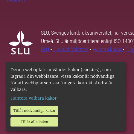
SLU, Sveriges lantbruksuniversitet, har verk
Umeå. SLU är miljöcertifierat enligt ISO 140
SLU
•
Om webbplatsen
•
Hantera kakor
•
Til
Denna webbplats använder kakor (cookies), som
lagras i din webbläsare. Vissa kakor är nödvändiga
för att webbplatsen ska fungera korrekt. Andra är
valbara.
Hantera valbara kakor
Tillåt nödvändiga kakor
Tillåt alla kakor