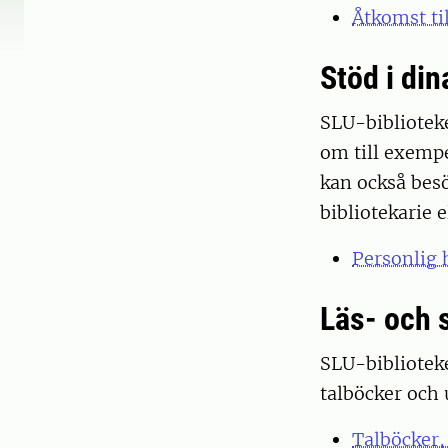
Åtkomst ti
Stöd i din
SLU-biblioteket
om till exempe
kan också besö
bibliotekarie 
Personlig 
Läs- och 
SLU-biblioteke
talböcker och 
Talböcker,