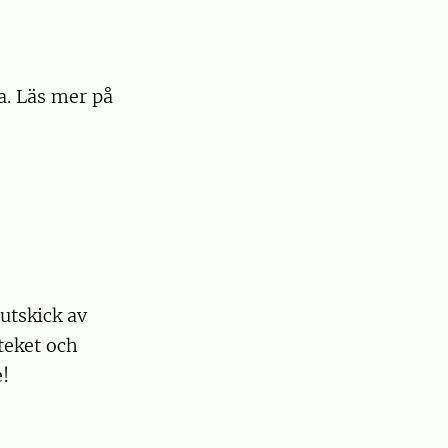
a. Läs mer på
utskick av
teket och
e!