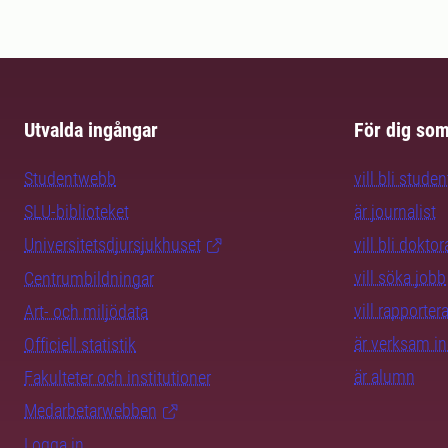
Utvalda ingångar
För dig so
Studentwebb
vill bli studen
SLU-biblioteket
är journalist
Universitetsdjursjukhuset
vill bli dokto
vill söka jobb
Centrumbildningar
vill rapporte
Art- och miljödata
är verksam i
Officiell statistik
är alumn
Fakulteter och institutioner
Medarbetarwebben
Logga in