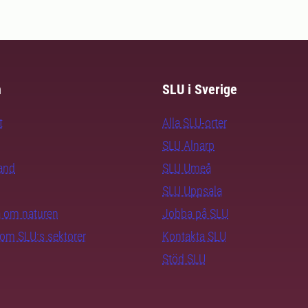
m
SLU i Sverige
t
Alla SLU-orter
SLU Alnarp
rand
SLU Umeå
SLU Uppsala
ra om naturen
Jobba på SLU
nom SLU:s sektorer
Kontakta SLU
Stöd SLU