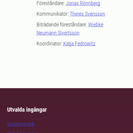
Föreståndare:
Jonas Rönnberg
Kommunikatör:
Theres Svensson
Biträdande föreståndare:
Wiebke
Neumann Sivertsson
Koordinator:
Katja Fedrowitz
Utvalda ingångar
Studentwebb