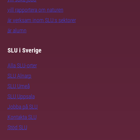
vill rapportera om naturen
är verksam inom SLU:s sektorer
är alumn
SLU i Sverige
Alla SLU-orter
SLU Alnarp
SLU Umeå
SLU Uppsala
Jobba på SLU
Kontakta SLU
Stöd SLU