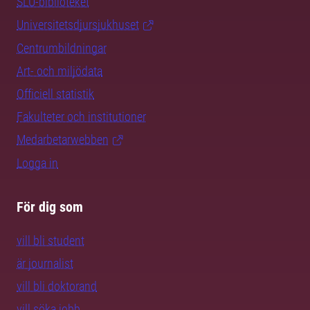
SLU-biblioteket
Universitetsdjursjukhuset
Centrumbildningar
Art- och miljödata
Officiell statistik
Fakulteter och institutioner
Medarbetarwebben
Logga in
För dig som
vill bli student
är journalist
vill bli doktorand
vill söka jobb