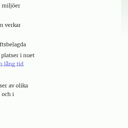
a miljöer
n verkar
ftsbelagda
 platser i nuet
 lång tid
ser av olika
 och i