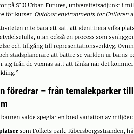
or på SLU Urban Futures, universitetsadjunkt i mi
re för kursen
Outdoor environments for Children 
tiviteten inte bara ett sätt att identifiera vilka pla
tydelsefulla, utan också en process som synliggör 
else och tillgång till representationsverktyg. Övni
och stadsplanerare att bättre se världen ur barns p
er sig från de vuxnas sätt att tänka när det kommer 
ckling.”
 föredrar – från temalekparker till
um
barnen valde speglar en bred variation av miljöer:
platser
som Folkets park, Ribersborgsstranden, hä