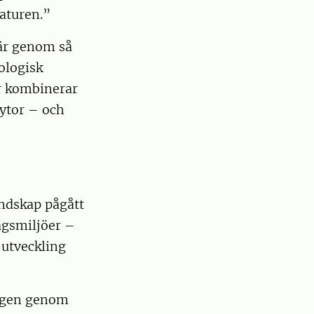
naturen.”
 är genom så
ologisk
r kombinerar
kytor – och
andskap pågått
dagsmiljöer –
 utveckling
ringen genom