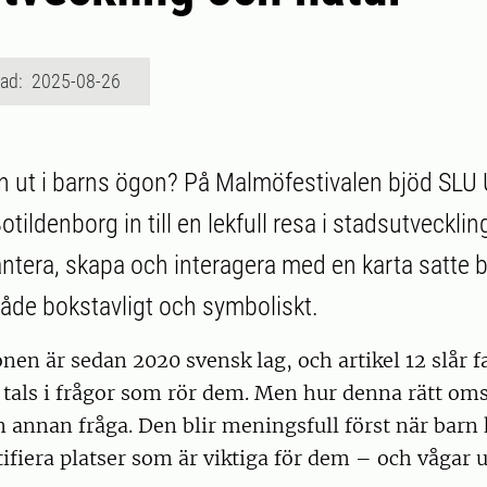
rad: 2025-08-26
n ut i barns ögon? På Malmöfestivalen bjöd SLU
tildenborg in till en lekfull resa i stadsutvecklin
ntera, skapa och interagera med en karta satte 
de bokstavligt och symboliskt.
en är sedan 2020 svensk lag, och artikel 12 slår fa
 tals i frågor som rör dem. Men hur denna rätt oms
n annan fråga. Den blir meningsfull först när barn
tifiera platser som är viktiga för dem – och vågar u