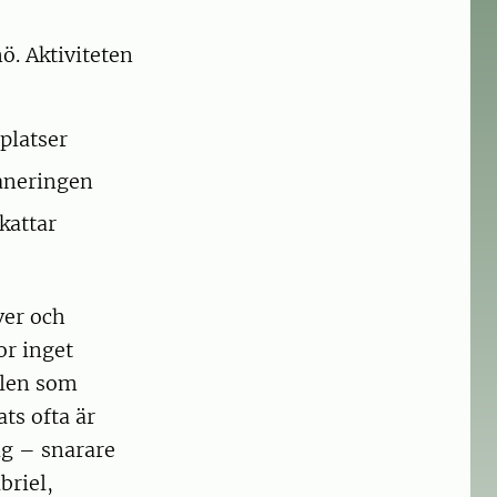
ö. Aktiviteten
platser
laneringen
kattar
ver och
or inget
alen som
ats ofta är
sig – snarare
briel,