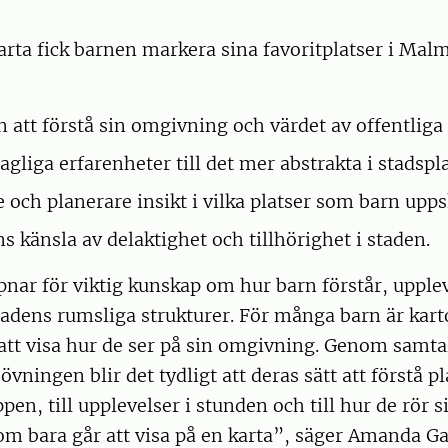
karta fick barnen markera sina favoritplatser i Malm
:
n att förstå sin omgivning och värdet av offentliga 
agliga erfarenheter till det mer abstrakta i stadsp
e och planerare insikt i vilka platser som barn upps
s känsla av delaktighet och tillhörighet i staden.
nar för viktig kunskap om hur barn förstår, upple
 stadens rumsliga strukturer. För många barn är kart
t att visa hur de ser på sin omgivning. Genom samt
vningen blir det tydligt att deras sätt att förstå pl
ppen, till upplevelser i stunden och till hur de rör 
som bara går att visa på en karta”, säger Amanda Ga