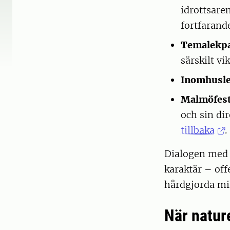
idrottsaren
fortfarande
Temalekp
särskilt vi
Inomhusle
Malmöfest
och sin di
tillbaka
.
Dialogen med b
karaktär – off
hårdgjorda mi
När natu