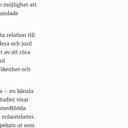
n möjlighet att
landade
 relation till
lera och jord
 av att röra
rd
yfikenhet och
a – en känsla
tudier visar
, medfödda
a erfarenheter.
 pekats ut som