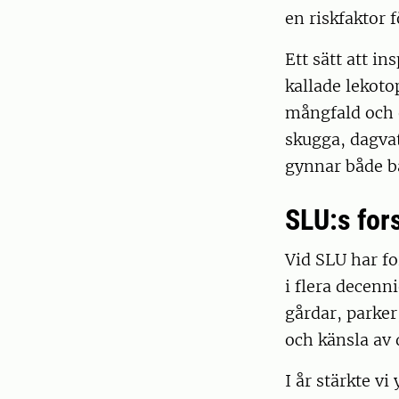
en riskfaktor 
Ett sätt att i
kallade lekoto
mångfald och 
skugga, dagva
gynnar både b
SLU:s fors
Vid SLU har fo
i flera decenn
gårdar, parker
och känsla av 
I år stärkte v