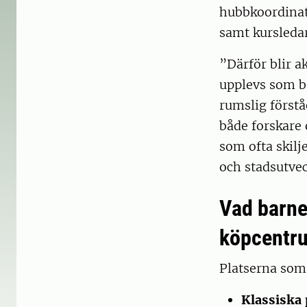
hubbkoordinat
samt kursleda
”Därför blir ak
upplevs som be
rumslig förstå
både forskare 
som ofta skilj
och stadsutve
Vad barnen
köpcentr
Platserna som 
Klassiska 