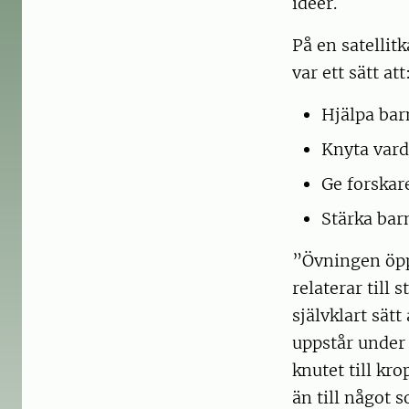
idéer.
På en satellit
var ett sätt att
Hjälpa bar
Knyta vard
Ge forskar
Stärka barn
”Övningen öpp
relaterar till
självklart sät
uppstår under ö
knutet till kro
än till något 