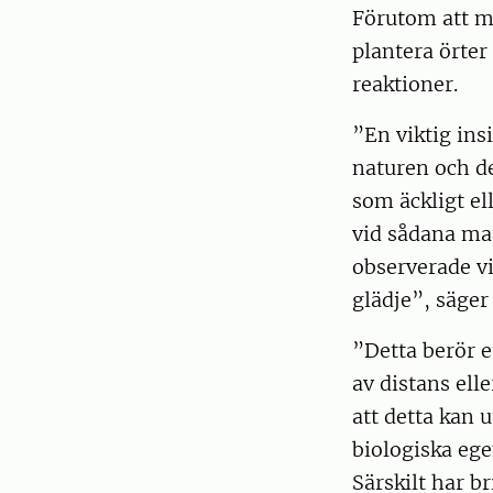
Förutom att ma
plantera örte
reaktioner.
”En viktig ins
naturen och d
som äckligt el
vid sådana mat
observerade vi
glädje”, säger
”Detta berör 
av distans ell
att detta kan 
biologiska ege
Särskilt har b