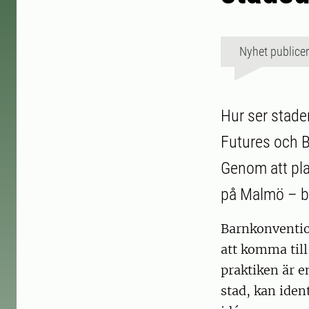
Nyhet publice
Hur ser stade
Futures och Bo
Genom att pla
på Malmö – bå
Barnkonvention
att komma till
praktiken är e
stad, kan iden