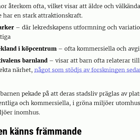
or återkom ofta, vilket visar att äldre och välkänd
 har en stark attraktionskraft.
arker
– där lekredskapens utformning och variatio
ktiga
kland i köpcentrum
– ofta kommersiella och avgi
ivalens barnland
– visar att barn ofta relaterar till
rekta närhet,
något som stödjs av forskningen sedan
arnen pekade på att deras stadsliv präglas av plat
entliga och kommersiella, i gröna miljöer utomhus
ljöer inomhus.
ren känns främmande