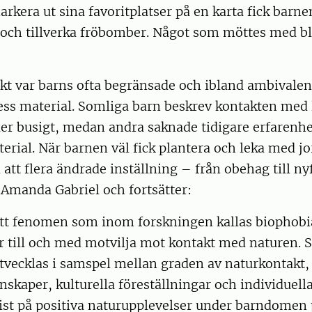
rkera ut sina favoritplatser på en karta fick barne
r och tillverka fröbomber. Något som möttes med b
ikt var barns ofta begränsade och ibland ambivalenta
ess material. Somliga barn beskrev kontakten med 
ler busigt, medan andra saknade tidigare erfarenhet
erial. När barnen väl fick plantera och leka med jo
 att flera ändrade inställning – från obehag till n
 Amanda Gabriel och fortsätter:
ett fenomen som inom forskningen kallas biophobi
er till och med motvilja mot kontakt med naturen. S
utvecklas i samspel mellan graden av naturkontakt
nskaper, kulturella föreställningar och individuell
rist på positiva naturupplevelser under barndomen