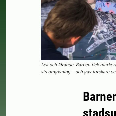
Lek och lärande. Barnen fick markera v
sin omgivning - och gav forskare och
Barnen
stadsu