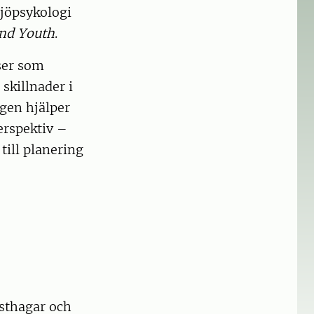
ljöpsykologi
and Youth
.
tser som
skillnader i
ngen hjälper
erspektiv –
till planering
sthagar och