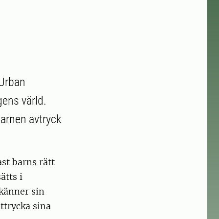
 Urban
gens värld.
barnen avtryck
st barns rätt
ätts i
 känner sin
ttrycka sina