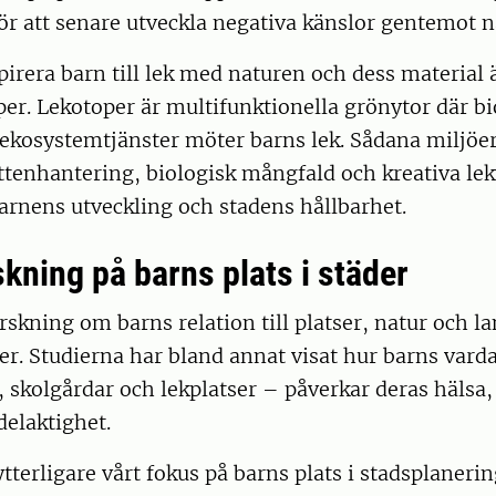
för att senare utveckla negativa känslor gentemot 
nspirera barn till lek med naturen och dess material
per. Lekotoper är multifunktionella grönytor där bi
ekosystemtjänster möter barns lek. Sådana miljöe
ttenhantering, biologisk mångfald och kreativa le
arnens utveckling och stadens hållbarhet.
kning på barns plats i städer
rskning om barns relation till platser, natur och l
ier. Studierna har bland annat visat hur barns var
, skolgårdar och lekplatser – påverkar deras hälsa,
delaktighet.
i ytterligare vårt fokus på barns plats i stadsplane