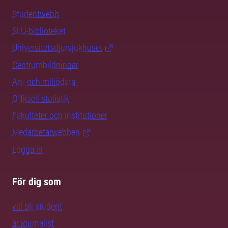
Studentwebb
SLU-biblioteket
Universitetsdjursjukhuset
Centrumbildningar
Art- och miljödata
Officiell statistik
Fakulteter och institutioner
Medarbetarwebben
Logga in
För dig som
vill bli student
är journalist