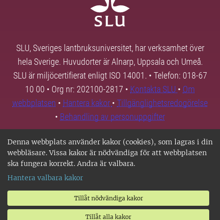
SLU, Sveriges lantbruksuniversitet, har verksamhet över
hela Sverige. Huvudorter är Alnarp, Uppsala och Umeå.
SLU är miljöcertifierat enligt ISO 14001. • Telefon: 018-67
10 00 • Org nr: 202100-2817 •
Kontakta SLU
•
Om
webbplatsen
•
Hantera kakor
•
Tillgänglighetsredogörelse
•
Behandling av personuppgifter
Denna webbplats använder kakor (cookies), som lagras i din
webbläsare. Vissa kakor är nödvändiga för att webbplatsen
ska fungera korrekt. Andra är valbara.
Hantera valbara kakor
Tillåt nödvändiga kakor
Tillåt alla kakor