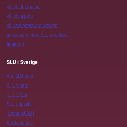
vill bli doktorand
vill söka jobb
vill rapportera om naturen
är verksam inom SLU:s sektorer
är alumn
SLU i Sverige
Alla SLU-orter
SLU Alnarp
SLU Umeå
SLU Uppsala
Jobba på SLU
Kontakta SLU