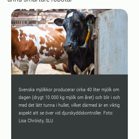
Svenska mjölkkor producerar cirka 40 liter mjölk om
B
dagen (drygt 10 000 kg mjölk om året) och blir i och
d
med det lätt tunna i hullet, vilket därmed är en viktig
d
aspekt att se över vid djurskyddskontroller. Foto:
va
Lisa Chröisty, SLU
r
d