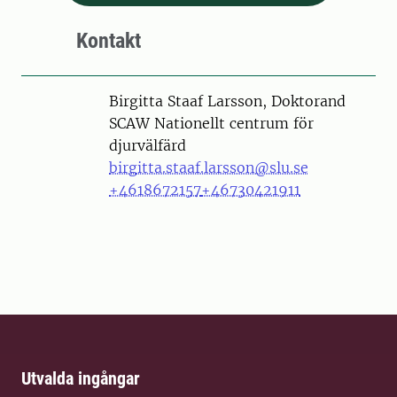
Kontakt
Person
Birgitta Staaf Larsson, Doktorand
SCAW Nationellt centrum för
djurvälfärd
birgitta.staaf.larsson@slu.se
+4618672157
+46730421911
Utvalda ingångar