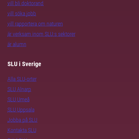
vill bli doktorand
vill söka jobb
vill rapportera om naturen
är verksam inom SLU:s sektorer
är alumn
SLU i Sverige
Alla SLU-orter
SLU Alnarp
SLU Umeå
SLU Uppsala
Jobba på SLU
Kontakta SLU