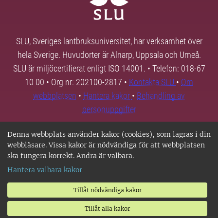
SLU, Sveriges lantbruksuniversitet, har verksamhet över
hela Sverige. Huvudorter är Alnarp, Uppsala och Umeå.
SLU är miljöcertifierat enligt ISO 14001. • Telefon: 018-67
10 00 • Org nr: 202100-2817 •
Kontakta SLU
•
Om
webbplatsen
•
Hantera kakor
•
Behandling av
personuppgifter
Denna webbplats använder kakor (cookies), som lagras i din
webbläsare. Vissa kakor är nödvändiga för att webbplatsen
ska fungera korrekt. Andra är valbara.
Hantera valbara kakor
Tillåt nödvändiga kakor
Tillåt alla kakor