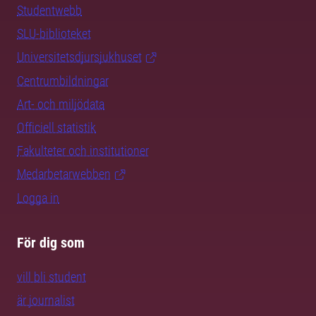
Studentwebb
SLU-biblioteket
Universitetsdjursjukhuset
Centrumbildningar
Art- och miljödata
Officiell statistik
Fakulteter och institutioner
Medarbetarwebben
Logga in
För dig som
vill bli student
är journalist