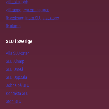
vill söka jobb
vill rapportera om naturen
är verksam inom SLU:s sektorer
är alumn
SLU i Sverige
Alla SLU-orter
SLU Alnarp
SLU Umeå
SLU Uppsala
Jobba på SLU
Kontakta SLU
Stöd SLU