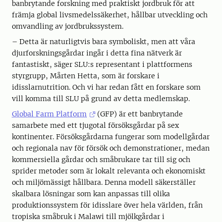
banbrytande forskning med praktiskt jordbruk för att
främja global livsmedelssäkerhet, hållbar utveckling och
omvandling av jordbrukssystem.
– Detta är naturligtvis bara symboliskt, men att våra
djurforskningsgårdar ingår i detta fina nätverk är
fantastiskt, säger SLU:s representant i plattformens
styrgrupp, Mårten Hetta, som är forskare i
idisslarnutrition. Och vi har redan fått en forskare som
vill komma till SLU på grund av detta medlemskap.
Global Farm Platform
(GFP) är ett banbrytande
samarbete med ett tjugotal försöksgårdar på sex
kontinenter. Försöksgårdarna fungerar som modellgårdar
och regionala nav för försök och demonstrationer, medan
kommersiella gårdar och småbrukare tar till sig och
sprider metoder som är lokalt relevanta och ekonomiskt
och miljömässigt hållbara. Denna modell säkerställer
skalbara lösningar som kan anpassas till olika
produktionssystem för idisslare över hela världen, från
tropiska småbruk i Malawi till mjölkgårdar i