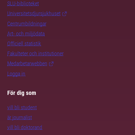
SLU-biblioteket
Universitetsdjursjukhuset
Centrumbildningar
Art- och miljödata
Officiell statistik
Fakulteter och institutioner
Medarbetarwebben
Logga in
För dig som
vill bli student
är journalist
vill bli doktorand