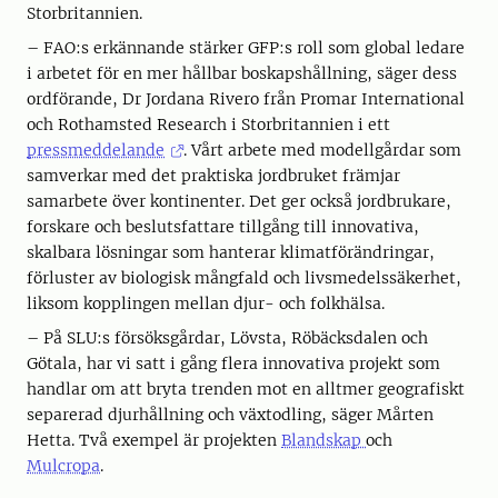
Storbritannien.
– FAO:s erkännande stärker GFP:s roll som global ledare
i arbetet för en mer hållbar boskapshållning, säger dess
ordförande, Dr Jordana Rivero från Promar International
och Rothamsted Research i Storbritannien i ett
pressmeddelande
. Vårt arbete med modellgårdar som
samverkar med det praktiska jordbruket främjar
samarbete över kontinenter. Det ger också jordbrukare,
forskare och beslutsfattare tillgång till innovativa,
skalbara lösningar som hanterar klimatförändringar,
förluster av biologisk mångfald och livsmedelssäkerhet,
liksom kopplingen mellan djur- och folkhälsa.
– På SLU:s försöksgårdar, Lövsta, Röbäcksdalen och
Götala, har vi satt i gång flera innovativa projekt som
handlar om att bryta trenden mot en alltmer geografiskt
separerad djurhållning och växtodling, säger Mårten
Hetta. Två exempel är projekten
Blandskap
och
Mulcropa
.