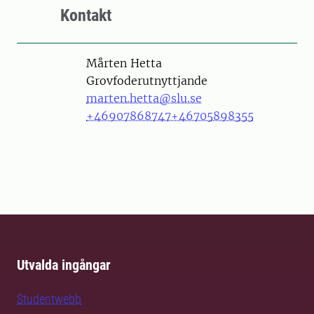
Kontakt
Person
Mårten Hetta
Grovfoderutnyttjande
marten.hetta@slu.se
+46907868747
+46705898355
Utvalda ingångar
Studentwebb