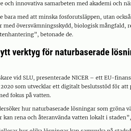
 och innovativa samarbeten med akademi och när
te bara med att minska fosforutsläppen, utan också 
er med översvämningsskydd, biologisk mångfald, r
ttenhantering”, betonade de.
ytt verktyg för naturbaserade lösni
skare vid SLU, presenterade NICER – ett EU-finans
020 som utvecklar ett digitalt beslutsstöd för att
med fokus på vatten.
dersöker hur naturbaserade lösningar som gröna vä
 kan rena och återanvända vatten lokalt i staden”,
llerar hur olika lösningar kan samverka på stadsde