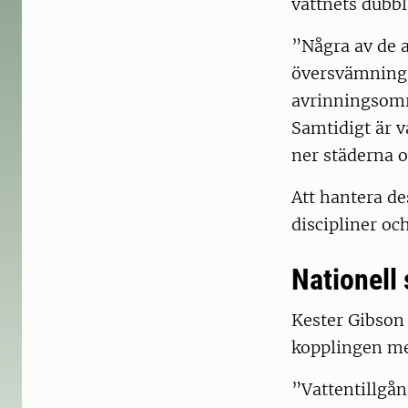
vattnets dubbl
”Några av de a
översvämningar
avrinningsområ
Samtidigt är v
ner städerna o
Att hantera d
discipliner oc
Nationell
Kester Gibson
kopplingen me
”Vattentillgå