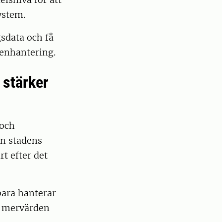
ystem.
sdata och få
tenhantering.
stärker
 och
ån stadens
t efter det
bara hanterar
d mervärden