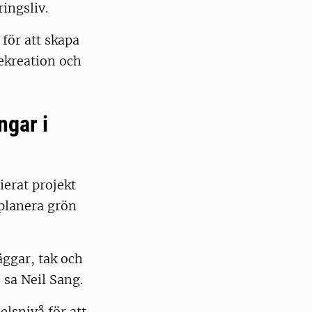
ingsliv.
för att skapa
ekreation och
ngar i
ierat projekt
 planera grön
ggar, tak och
 sa Neil Sang.
lsnivå för att