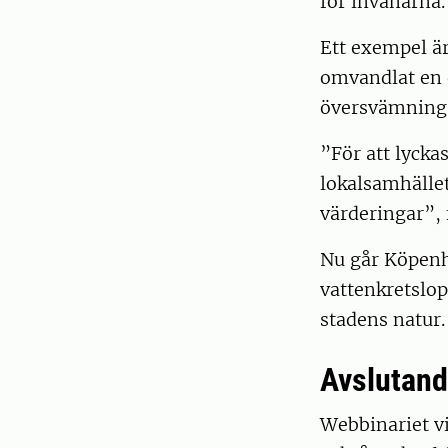
för invånarna.
Ett exempel ä
omvandlat en d
översvämnings
”För att lycka
lokalsamhälle
värderingar”,
Nu går Köpenh
vattenkretslo
stadens natur.
Avslutand
Webbinariet vi