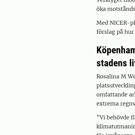
öka motståndsk
Med NICER-pla
förslag på hur
Köpenhamn
stadens l
Rosalina M We
platsutveckli
omfattande arb
extrema regnv
”Vi behövde fl
klimatutmanin