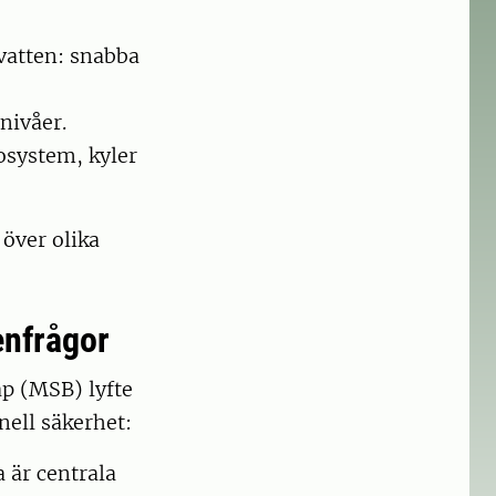
vatten: snabba
nivåer.
osystem, kyler
över olika
enfrågor
p (MSB) lyfte
ell säkerhet:
 är centrala