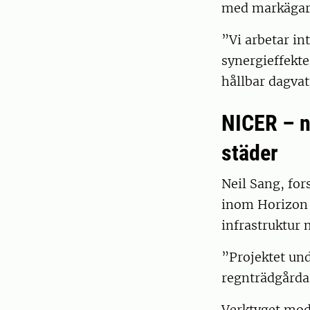
med markägare
”Vi arbetar in
synergieffekt
hållbar dagva
NICER – n
städer
Neil Sang, for
inom Horizon 2
infrastruktur 
”Projektet un
regnträdgårdar
Verktyget mode