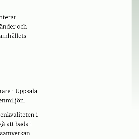
nterar
ränder och
 samhällets
rare i Uppsala
enmiljön.
tenkvaliteten i
å att bada i
, samverkan