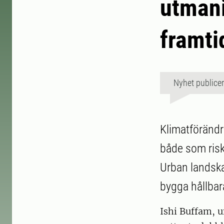
utmani
framti
Nyhet publice
Klimatförändri
både som risk
Urban landska
bygga hållbar
Ishi Buffam, u