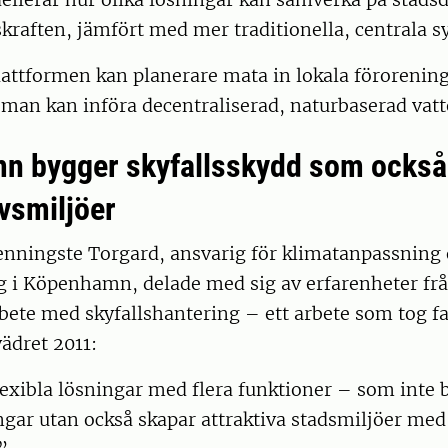
raften, jämfört med mer traditionella, centrala s
ttformen kan planerare mata in lokala förorening
 man kan införa decentraliserad, naturbaserad vat
 bygger skyfallsskydd som också 
ivsmiljöer
nningste Torgard, ansvarig för klimatanpassning
ng i Köpenhamn, delade med sig av erfarenheter fr
ete med skyfallshantering – ett arbete som tog far
ädret 2011:
exibla lösningar med flera funktioner – som inte 
gar utan också skapar attraktiva stadsmiljöer me