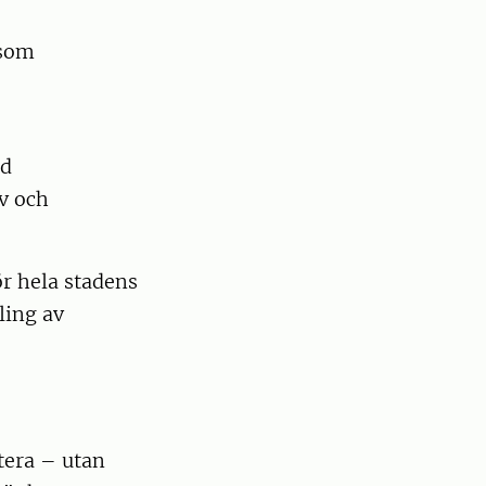
 som
ed
v och
r hela stadens
ling av
tera – utan