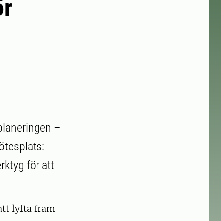
ör
dsplaneringen –
ötesplats:
rktyg för att
tt lyfta fram