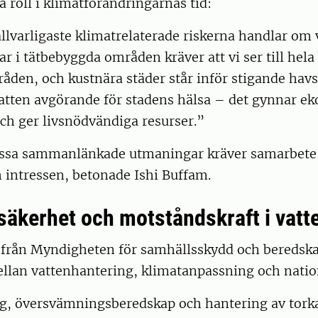
a roll i klimatförändringarnas tid:
llvarligaste klimatrelaterade riskerna handlar om 
 i tätbebyggda områden kräver att vi ser till hela
den, och kustnära städer står inför stigande havs
atten avgörande för stadens hälsa – det gynnar ek
ch ger livsnödvändiga resurser.”
essa sammanlänkade utmaningar kräver samarbete 
h intressen, betonade Ishi Buffam.
 säkerhet och motståndskraft i vatt
 från Myndigheten för samhällsskydd och beredska
llan vattenhantering, klimatanpassning och nation
ng, översvämningsberedskap och hantering av torka