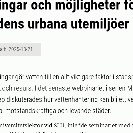
ngar och möjligheter f
dens urbana utemiljöer
rad: 2025-10-21
ngar gör vatten till en allt viktigare faktor i sta
 och resurs. I det senaste webbinariet i serien M
p diskuterades hur vattenhantering kan bli ett ve
a, motståndskraftiga och levande städer.
niversitetslektor vid SLU, inledde seminariet med a