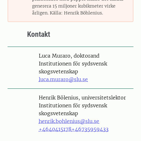
generera 15 miljoner kubikmeter virke
årligen. Källa: Henrik Böhlenius.
Kontakt
Person
Luca Muraro, doktorand
Institutionen för sydsvensk
skogsvetenskap
luca.muraro@slu.se
Person
Henrik Bölenius, universitetslektor
Institutionen för sydsvensk
skogsvetenskap
henrik.bohlenius@slu.se
+4640415178
+46735959433