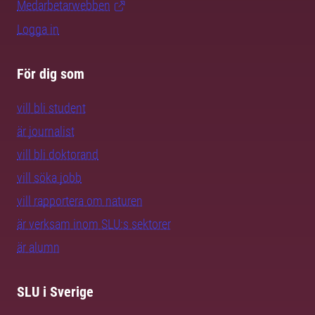
Medarbetarwebben
Logga in
För dig som
vill bli student
är journalist
vill bli doktorand
vill söka jobb
vill rapportera om naturen
är verksam inom SLU:s sektorer
är alumn
SLU i Sverige