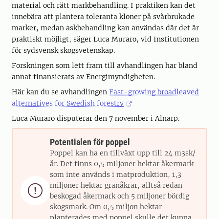
material och rätt markbehandling. I praktiken kan det
innebära att plantera toleranta kloner på svårbrukade
marker, medan askbehandling kan användas där det är
praktiskt möjligt, säger Luca Muraro, vid Institutionen
för sydsvensk skogsvetenskap.
Forskningen som lett fram till avhandlingen har bland
annat finansierats av Energimyndigheten.
Här kan du se avhandlingen
Fast-growing broadleaved
alternatives for Swedish forestry
Luca Muraro disputerar den 7 november i Alnarp.
Potentialen för poppel
Poppel kan ha en tillväxt upp till 24 m3sk/
år. Det finns 0,5 miljoner hektar åkermark
som inte används i matproduktion, 1,3
miljoner hektar granåkrar, alltså redan

beskogad åkermark och 5 miljoner bördig
skogsmark. Om 0,5 miljon hektar
planterades med poppel skulle det kunna