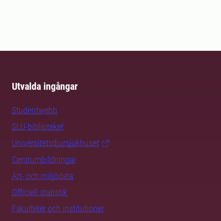
Utvalda ingångar
Studentwebb
SLU-biblioteket
Universitetsdjursjukhuset
Centrumbildningar
Art- och miljödata
Officiell statistik
Fakulteter och institutioner