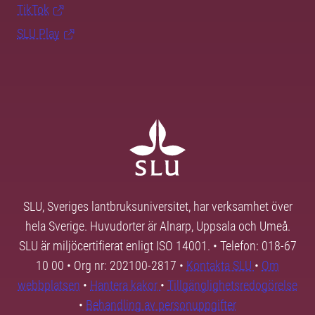
TikTok
SLU Play
SLU, Sveriges lantbruksuniversitet, har verksamhet över
hela Sverige. Huvudorter är Alnarp, Uppsala och Umeå.
SLU är miljöcertifierat enligt ISO 14001. • Telefon: 018-67
10 00 • Org nr: 202100-2817 •
Kontakta SLU
•
Om
webbplatsen
•
Hantera kakor
•
Tillgänglighetsredogörelse
•
Behandling av personuppgifter