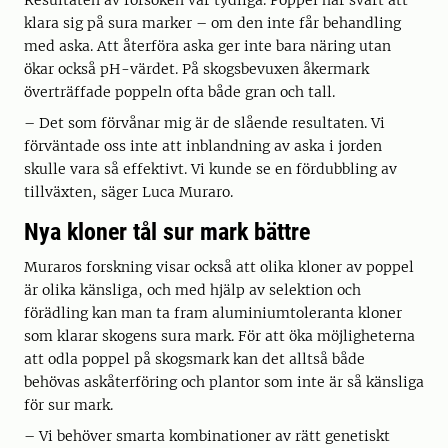
Resultaten av försöken var tydliga. Poppel har svårt att
klara sig på sura marker – om den inte får behandling
med aska. Att återföra aska ger inte bara näring utan
ökar också pH-värdet. På skogsbevuxen åkermark
överträffade poppeln ofta både gran och tall.
– Det som förvånar mig är de slående resultaten. Vi
förväntade oss inte att inblandning av aska i jorden
skulle vara så effektivt. Vi kunde se en fördubbling av
tillväxten, säger Luca Muraro.
Nya kloner tål sur mark bättre
Muraros forskning visar också att olika kloner av poppel
är olika känsliga, och med hjälp av selektion och
förädling kan man ta fram aluminiumtoleranta kloner
som klarar skogens sura mark. För att öka möjligheterna
att odla poppel på skogsmark kan det alltså både
behövas askåterföring och plantor som inte är så känsliga
för sur mark.
– Vi behöver smarta kombinationer av rätt genetiskt