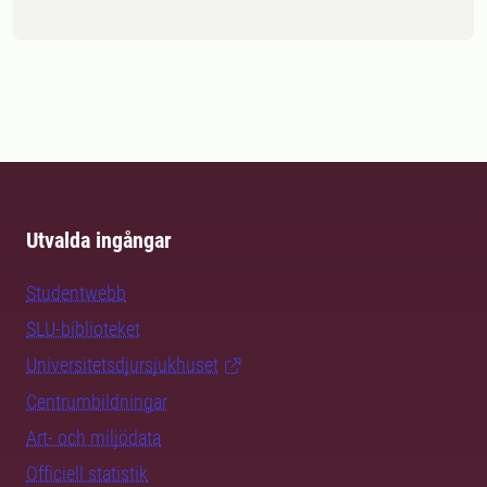
Utvalda ingångar
Studentwebb
SLU-biblioteket
Universitetsdjursjukhuset
Centrumbildningar
Art- och miljödata
Officiell statistik