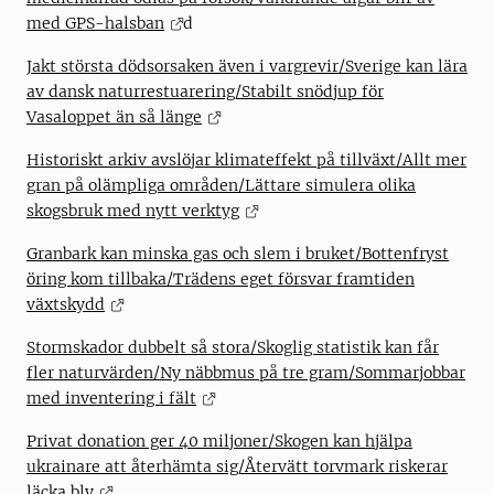
med GPS-halsban
d
Jakt största dödsorsaken även i vargrevir/Sverige kan lära
av dansk naturrestuarering/Stabilt snödjup för
Vasaloppet än så länge
Historiskt arkiv avslöjar klimateffekt på tillväxt/Allt mer
gran på olämpliga områden/Lättare simulera olika
skogsbruk med nytt verktyg
Granbark kan minska gas och slem i bruket/Bottenfryst
öring kom tillbaka/Trädens eget försvar framtiden
växtskydd
Stormskador dubbelt så stora/Skoglig statistik kan får
fler naturvärden/Ny näbbmus på tre gram/Sommarjobbar
med inventering i fält
Privat donation ger 40 miljoner/Skogen kan hjälpa
ukrainare att återhämta sig/Återvätt torvmark riskerar
läcka bly