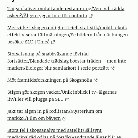
Taigan kräver omfattande restaurering/Vem vill rädda
asken?/Älgen ryggar inte för contorta
Mer virke i skogen enligt officiell statistik/mobil teknik
effektiviserar fältmätningen/Se bildern från när kungen
besökte SLU i Umeå
Storsatsning på snabbväxande lövträd
fortsätter/Blandade trädslag boostar träden – men inte
marken/Biologer blir samlarkort i serie porträtt
Möt framtidsforskningen på Skogsnolia
Stigen gör skogen vacker/Unik inblick i tv-älgarnas
liv/Fler vill plugga på SLU
Jakt tar älgen in på rödlistan/Mysterium om
markkol/Film om bävern
Stora fel i skogsanalys med satellit/Sällsynt
medicinalräd odlas på försök/Vandrande älgar blir av