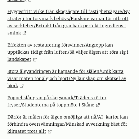
Hyggesfritt virke från skogsägare till fastighetsägare/Ny
strategi för torvmark behövs/Forskare varnar för utbrott
av sorkfeber/Extrakt från granbark perfekt ingrediens i
smink
Effekten av restaurering försvinner/Angrepp kan
upptäckas tidigt från luften/Så väljer älgen att röra sig i
landskapet
Stora älgvandringen är lugnande för själen/Unik karta
visar maten för älg och hjort/Ny kunskap om skötsel av
björk
Poppel slår gran på skogsmark/Trädens rötter
fryser/Studenterna på toppmöte i Skåne
Därför är målen för älgen omöjliga att nå/AI-kartor kan
förhindra översvämningar/Minskad avverkning bäst för
klimatet trots allt