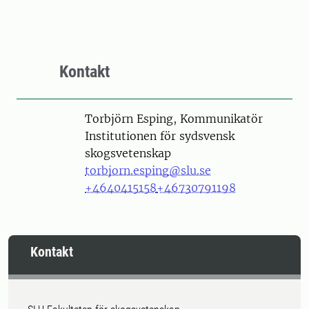
Kontakt
Person
Torbjörn Esping, Kommunikatör
Institutionen för sydsvensk
skogsvetenskap
torbjorn.esping@slu.se
+4640415158
+46730791198
Kontakt