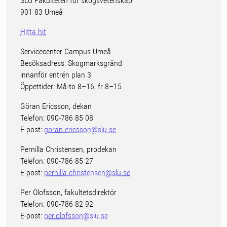
SLU Fakulteten för skogsvetenskap
901 83 Umeå
Hitta hit
Servicecenter Campus Umeå
Besöksadress: Skogmarksgränd
innanför entrén plan 3
Öppettider: Må-to 8–16, fr 8–15
Göran Ericsson, dekan
Telefon: 090-786 85 08
E-post:
goran.ericsson@slu.se
Pernilla Christensen, prodekan
Telefon: 090-786 85 27
E-post:
pernilla.christensen@slu.se
Per Olofsson, fakultetsdirektör
Telefon: 090-786 82 92
E-post:
per.olofsson@slu.se