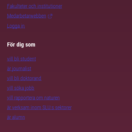
Fakulteter och institutioner
Medarbetarwebben
Logga in
För dig som
vill bli student
är journalist
vill bli doktorand
vill söka jobb
vill rapportera om naturen
är verksam inom SLU:s sektorer
är alumn