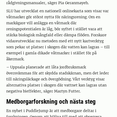
rådgivningsmanualer, säger Pia Geranmayeh.
SLU har utvecklat en nationell onlinekarta som visar var
våtmarker gör störst nytta för näringsrening. Om en
markägare vill anlägga en våtmark där
reningspotentialen är låg, bör syftet i stället vara att
stärka biologisk mångfald eller dämpa flöden. Forskare
vidareutvecklar nu metoden med ett nytt kartverktyg
som pekar ut platser i skogen där vatten kan lagras – till
exempel i gamla dikade våtmarker i stället för på
åkermark.
– Uppsala planerade att låta jordbruksmark
översvämmas för att skydda stadskärnan, men det leder
till näringsläckage och övergödning. Vårt verktyg visar
alternativa platser i skogen där vattnet kan lagras utan
negativa bieffekter, säger Martyn Futter.
Medborgarforskning och nästa steg
En nyhet i PuddleJump är att medborgare deltar i
forskningen. Genom att hjälpa till med att observera