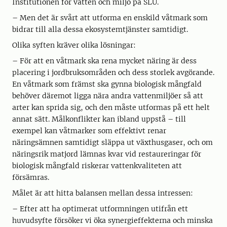
Institutionen för vatten och miljö på SLU.
– Men det är svårt att utforma en enskild våtmark som
bidrar till alla dessa ekosystemtjänster samtidigt.
Olika syften kräver olika lösningar:
– För att en våtmark ska rena mycket näring är dess
placering i jordbruksområden och dess storlek avgörande.
En våtmark som främst ska gynna biologisk mångfald
behöver däremot ligga nära andra vattenmiljöer så att
arter kan sprida sig, och den måste utformas på ett helt
annat sätt. Målkonflikter kan ibland uppstå – till
exempel kan våtmarker som effektivt renar
näringsämnen samtidigt släppa ut växthusgaser, och om
näringsrik matjord lämnas kvar vid restaureringar för
biologisk mångfald riskerar vattenkvaliteten att
försämras.
Målet är att hitta balansen mellan dessa intressen:
– Efter att ha optimerat utformningen utifrån ett
huvudsyfte försöker vi öka synergieffekterna och minska