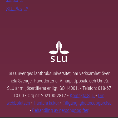
SLU Play
SLU, Sveriges lantbruksuniversitet, har verksamhet över
hela Sverige. Huvudorter är Alnarp, Uppsala och Umeå.
SLU är miljöcertifierat enligt ISO 14001. • Telefon: 018-67
10 00 • Org nr: 202100-2817 •
Kontakta SLU
•
Om
webbplatsen
•
Hantera kakor
•
Tillgänglighetsredogörelse
•
Behandling av personuppgifter