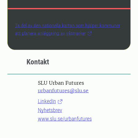
Ta del av den nationella kartan som hjälper kommuner
att planera anläggning av våtmarker
Kontakt
SLU Urban Futures
urbanfutures@slu.se
LinkedIn
Nyhetsbrev
www.slu.se/urbanfutures