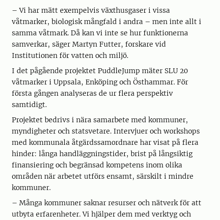
– Vi har mätt exempelvis växthusgaser i vissa
våtmarker, biologisk mångfald i andra – men inte allt i
samma våtmark. Då kan vi inte se hur funktionerna
samverkar, säger Martyn Futter, forskare vid
Institutionen för vatten och miljö.
I det pågående projektet PuddleJump mäter SLU 20
våtmarker i Uppsala, Enköping och Östhammar. För
första gången analyseras de ur flera perspektiv
samtidigt.
Projektet bedrivs i nära samarbete med kommuner,
myndigheter och statsvetare. Intervjuer och workshops
med kommunala åtgärdssamordnare har visat på flera
hinder: långa handläggningstider, brist på långsiktig
finansiering och begränsad kompetens inom olika
områden när arbetet utförs ensamt, särskilt i mindre
kommuner.
– Många kommuner saknar resurser och nätverk för att
utbyta erfarenheter. Vi hjälper dem med verktyg och