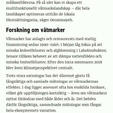
målkonflikterna. På så sätt kan vi skapa ett
multifunktionellt våtmarkslandskap – där hela
landskapet optimeras utifrån de lokala
förutsättningarna, säger Geranmayeh.
Forskning om våtmarker
Våtmarker har anlagts och restaurerats med statlig
finansiering sedan 1990-talet. I början låg fokus på att
minska kväveförluster och algblomning i Laholmsbukten.
Senare tillkom behovet av att dämpa vattenflöden och
minska fosforförluster. Efter den torra sommaren 2018
blev även klimatperspektivet centralt.
Trots stora satsningar har det däremot gjorts få
långsiktiga och samlade mätningar av våtmarkernas
effekter. I dag ligger ansvaret ofta hos enskilda forskare,
vilket gör uppföljningen kortsiktig – även om våtmarkers
nyttor förändras med både ålder och år. Det behövs
därför långsiktiga, samordnade mätningar som fångar
hela ekosystemets variation.