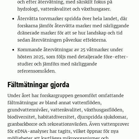
och efter återvätning, med särskilt fokus på
hydrologi, vattenkvalitet och växthusgaser.
Återvätta torvmarker spridda över hela landet, där
forskarna jämför återvätta marker med närliggande
dränerade marker för att se hur landskap och tid
sedan återvätningen påverkar effekterna.
Kommande återvätningar av 25 våtmarker under
hösten 2025, som följs med detaljerade före-efter-
studier och jämförs med närliggande
referensområden.
Fältmätningar gjorda
Under året har forskargruppen genomfört omfattande
fältmätningar av bland annat vattenflöden,
grundvattennivåer, vattenkvalitet, växthusgasflöden,
biodiversitet, habitatdiversitet, djurspridda sjukdomar,
granbarkborre och rekreationsvärden. Även vattenprover
för eDNA-analyser har tagits, vilket öppnar för nya
möjligheter att kartlägga mikroorganismer och