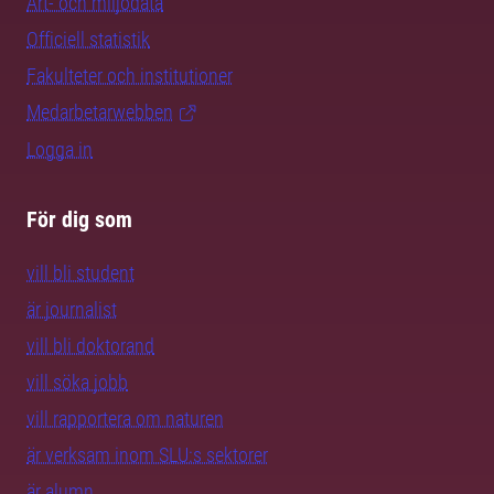
Art- och miljödata
Officiell statistik
Fakulteter och institutioner
Medarbetarwebben
Logga in
För dig som
vill bli student
är journalist
vill bli doktorand
vill söka jobb
vill rapportera om naturen
är verksam inom SLU:s sektorer
är alumn