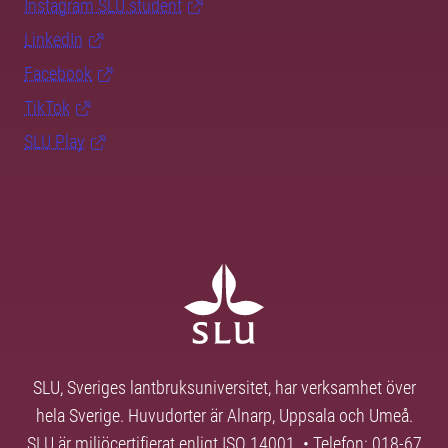
Instagram SLU.student
LinkedIn
Facebook
TikTok
SLU Play
SLU, Sveriges lantbruksuniversitet, har verksamhet över
hela Sverige. Huvudorter är Alnarp, Uppsala och Umeå.
SLU är miljöcertifierat enligt ISO 14001. • Telefon: 018-67