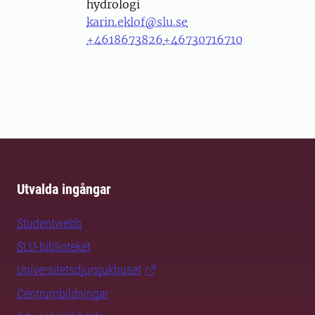
hydrologi
karin.eklof@slu.se
+4618673826
+46730716710
Utvalda ingångar
Studentwebb
SLU-biblioteket
Universitetsdjursjukhuset
Centrumbildningar