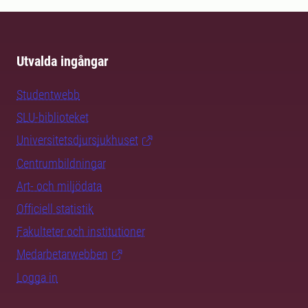
Utvalda ingångar
Studentwebb
SLU-biblioteket
Universitetsdjursjukhuset
Centrumbildningar
Art- och miljödata
Officiell statistik
Fakulteter och institutioner
Medarbetarwebben
Logga in