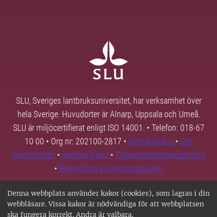
SLU, Sveriges lantbruksuniversitet, har verksamhet över
hela Sverige. Huvudorter är Alnarp, Uppsala och Umeå.
SLU är miljöcertifierat enligt ISO 14001. • Telefon: 018-67
10 00 • Org nr: 202100-2817 •
Kontakta SLU
•
Om
webbplatsen
•
Hantera kakor
•
Tillgänglighetsredogörelse
•
Behandling av personuppgifter
Denna webbplats använder kakor (cookies), som lagras i din
webbläsare. Vissa kakor är nödvändiga för att webbplatsen
ska fungera korrekt. Andra är valbara.