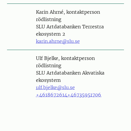
Person
Karin Ahrné, kontaktperson
rödlistning
SLU Artdatabanken Terrestra
ekosystem 2
karin.ahrne@slu.se
Person
Ulf Bjelke, kontaktperson
rödlistning
SLU Artdatabanken Akvatiska
ekosystem
ulf.bjelke@slu.se
+4618672614
+46735951706