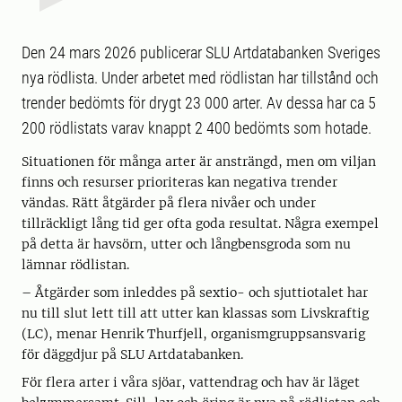
Den 24 mars 2026 publicerar SLU Artdatabanken Sveriges
nya rödlista. Under arbetet med rödlistan har tillstånd och
trender bedömts för drygt 23 000 arter. Av dessa har ca 5
200 rödlistats varav knappt 2 400 bedömts som hotade.
Situationen för många arter är ansträngd, men om viljan
finns och resurser prioriteras kan negativa trender
vändas. Rätt åtgärder på flera nivåer och under
tillräckligt lång tid ger ofta goda resultat. Några exempel
på detta är havsörn, utter och långbensgroda som nu
lämnar rödlistan.
– Åtgärder som inleddes på sextio- och sjuttiotalet har
nu till slut lett till att utter kan klassas som Livskraftig
(LC), menar Henrik Thurfjell, organismgruppsansvarig
för däggdjur på SLU Artdatabanken.
För flera arter i våra sjöar, vattendrag och hav är läget