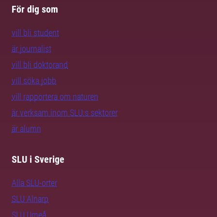
För dig som
vill bli student
är journalist
vill bli doktorand
vill söka jobb
vill rapportera om naturen
är verksam inom SLU:s sektorer
är alumn
SLU i Sverige
Alla SLU-orter
SLU Alnarp
SLU Umeå