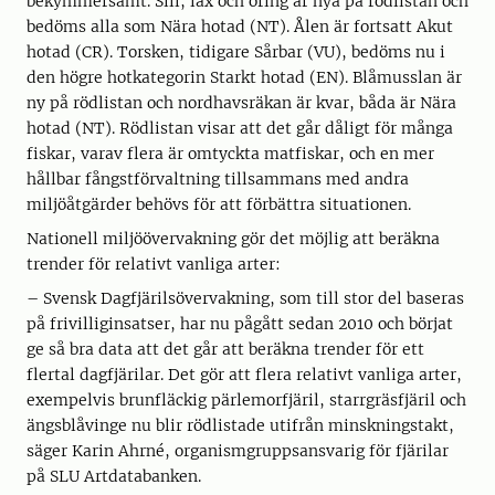
bekymmersamt. Sill, lax och öring är nya på rödlistan och
bedöms alla som Nära hotad (NT). Ålen är fortsatt Akut
hotad (CR). Torsken, tidigare Sårbar (VU), bedöms nu i
den högre hotkategorin Starkt hotad (EN). Blåmusslan är
ny på rödlistan och nordhavsräkan är kvar, båda är Nära
hotad (NT). Rödlistan visar att det går dåligt för många
fiskar, varav flera är omtyckta matfiskar, och en mer
hållbar fångstförvaltning tillsammans med andra
miljöåtgärder behövs för att förbättra situationen.
Nationell miljöövervakning gör det möjlig att beräkna
trender för relativt vanliga arter:
– Svensk Dagfjärilsövervakning, som till stor del baseras
på frivilliginsatser, har nu pågått sedan 2010 och börjat
ge så bra data att det går att beräkna trender för ett
flertal dagfjärilar. Det gör att flera relativt vanliga arter,
exempelvis brunfläckig pärlemorfjäril, starrgräsfjäril och
ängsblåvinge nu blir rödlistade utifrån minskningstakt,
säger Karin Ahrné, organismgruppsansvarig för fjärilar
på SLU Artdatabanken.