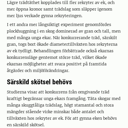
Lägre trädtäthet kopplades till fler rekryter av ek, och
mer öppna kronor samt trädslag som släpper igenom
mer ljus verkade gynna rekryteringen.
I ett andra mer långsiktigt experiment genomfördes
plockhuggning i en skog dominerad av gran och tall, men
med många unga ekar. När konkurrerande träd, särskilt
gran, togs bort ökade diametertillväxten hos rekryterna
av ek tydligt. Behandlingen förbättrade också ekarnas
konkurrensläge gentemot större träd, vilket ökade
ekarnas möjligheter att svara positivt på framtida
åtgärder och miljöförändringar.
Särskild skötsel behövs
Studierna visar att konkurrens från omgivande träd
kraftigt begränsar unga ekars framgång. Täta skogar med
många skuggtåliga trädslag, högt stamantal och stora
mängder stående virke minskar både antalet och
tillväxten hos rekryter av ek. För att gynna eken behövs
en särskild skötsel.