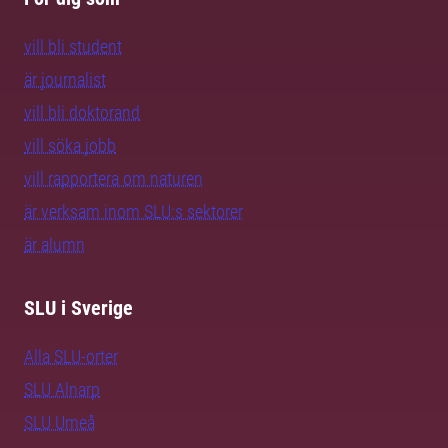
vill bli student
är journalist
vill bli doktorand
vill söka jobb
vill rapportera om naturen
är verksam inom SLU:s sektorer
är alumn
SLU i Sverige
Alla SLU-orter
SLU Alnarp
SLU Umeå