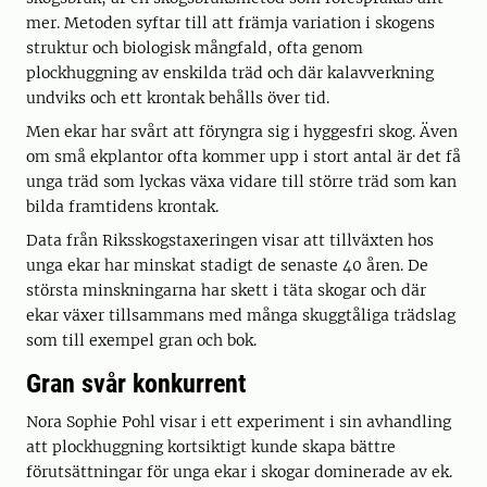
mer. Metoden syftar till att främja variation i skogens
struktur och biologisk mångfald, ofta genom
plockhuggning av enskilda träd och där kalavverkning
undviks och ett krontak behålls över tid.
Men ekar har svårt att föryngra sig i hyggesfri skog. Även
om små ekplantor ofta kommer upp i stort antal är det få
unga träd som lyckas växa vidare till större träd som kan
bilda framtidens krontak.
Data från Riksskogstaxeringen visar att tillväxten hos
unga ekar har minskat stadigt de senaste 40 åren. De
största minskningarna har skett i täta skogar och där
ekar växer tillsammans med många skuggtåliga trädslag
som till exempel gran och bok.
Gran svår konkurrent
Nora Sophie Pohl visar i ett experiment i sin avhandling
att plockhuggning kortsiktigt kunde skapa bättre
förutsättningar för unga ekar i skogar dominerade av ek.