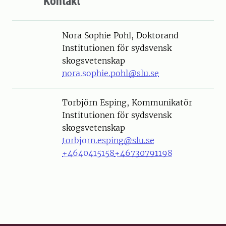
Kontakt
Person
Nora Sophie Pohl, Doktorand
Institutionen för sydsvensk
skogsvetenskap
nora.sophie.pohl@slu.se
Person
Torbjörn Esping, Kommunikatör
Institutionen för sydsvensk
skogsvetenskap
torbjorn.esping@slu.se
+4640415158
+46730791198