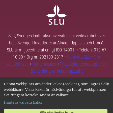
SLU, Sveriges lantbruksuniversitet, har verksamhet över
hela Sverige. Huvudorter är Alnarp, Uppsala och Umeå.
SLU är miljöcertifierat enligt ISO 14001. • Telefon: 018-67
10 00 • Org nr: 202100-2817 •
Kontakta SLU
•
Om
webbplatsen
•
Hantera kakor
•
Tillgänglighetsredogörelse
•
Behandling av personuppgifter
Denna webbplats använder kakor (cookies), som lagras i din
webbläsare. Vissa kakor är nödvändiga för att webbplatsen
ska fungera korrekt. Andra är valbara.
Hantera valbara kakor
Tillåt nödvändiga kakor