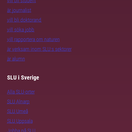
vill bli student
är journalist
vill bli doktorand
vill söka jobb
vill rapportera om naturen
är verksam inom SLU:s sektorer
är alumn
SLU i Sverige
Alla SLU-orter
SLU Alnarp
SLU Umeå
SLU Uppsala
Jobba på SLU