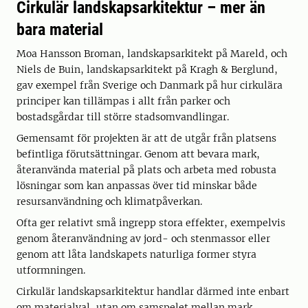
Cirkulär landskapsarkitektur – mer än
bara material
Moa Hansson Broman, landskapsarkitekt på Mareld, och
Niels de Buin, landskapsarkitekt på Kragh & Berglund,
gav exempel från Sverige och Danmark på hur cirkulära
principer kan tillämpas i allt från parker och
bostadsgårdar till större stadsomvandlingar.
Gemensamt för projekten är att de utgår från platsens
befintliga förutsättningar. Genom att bevara mark,
återanvända material på plats och arbeta med robusta
lösningar som kan anpassas över tid minskar både
resursanvändning och klimatpåverkan.
Ofta ger relativt små ingrepp stora effekter, exempelvis
genom återanvändning av jord- och stenmassor eller
genom att låta landskapets naturliga former styra
utformningen.
Cirkulär landskapsarkitektur handlar därmed inte enbart
om materialval, utan om samspelet mellan mark,