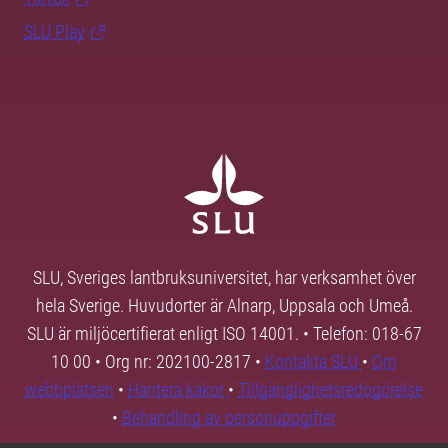
SLU Play
SLU, Sveriges lantbruksuniversitet, har verksamhet över
hela Sverige. Huvudorter är Alnarp, Uppsala och Umeå.
SLU är miljöcertifierat enligt ISO 14001. • Telefon: 018-67
10 00 • Org nr: 202100-2817 •
Kontakta SLU
•
Om
webbplatsen
•
Hantera kakor
•
Tillgänglighetsredogörelse
•
Behandling av personuppgifter