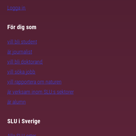
Logga in
För dig som
vill bli student
är journalist
vill bli doktorand
vill söka jobb
vill rapportera om naturen
är verksam inom SLU:s sektorer
är alumn
SLU i Sverige
Alla SLU-orter