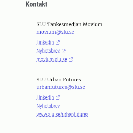
Kontakt
SLU Tankesmedjan Movium
movium@slu.se
Linkedin
Nyhetsbrev
movium.slu.se
SLU Urban Futures
urbanfutures@slu.se
LinkedIn
Nyhetsbrev
www.slu.se/urbanfutures