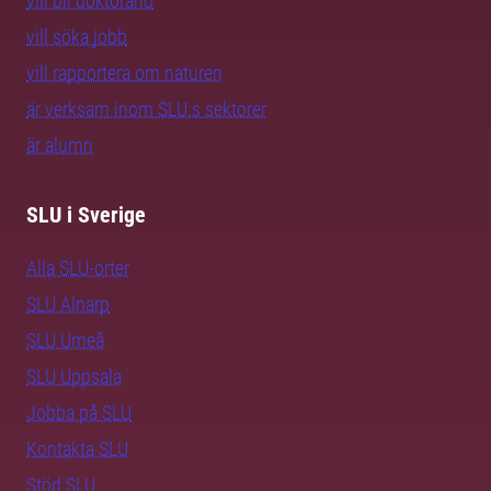
vill bli doktorand
vill söka jobb
vill rapportera om naturen
är verksam inom SLU:s sektorer
är alumn
SLU i Sverige
Alla SLU-orter
SLU Alnarp
SLU Umeå
SLU Uppsala
Jobba på SLU
Kontakta SLU
Stöd SLU