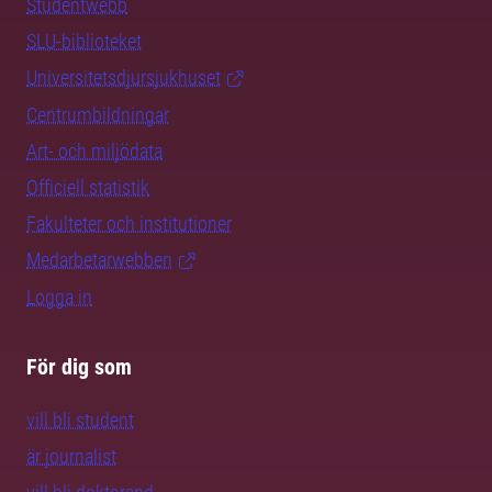
Studentwebb
SLU-biblioteket
Universitetsdjursjukhuset
Centrumbildningar
Art- och miljödata
Officiell statistik
Fakulteter och institutioner
Medarbetarwebben
Logga in
För dig som
vill bli student
är journalist