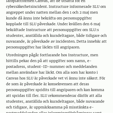
läroplattformen Canvas, att de utsatta för en
cybersäkerhetsincident. Instructure informerade SLU om
angreppet under natten mellan den 1 och 2 maj men
kunde då ännu inte bekräfta om personuppgifter
kopplade till SLU påverkade. Under kvällen den 6 maj
bekräftade Instructure att personuppgifter om SLU:s
studenter, anställda och kursdeltagare, både tidigare och
nuvarande, är påverkade av incidenten. Detta innebär att
personuppgifter har läckts till angriparen.
Utredningen pågår fortfarande hos Instructure, men
hittills pekar den på att uppgifter som namn, e-
postadress, student-ID-nummer och meddelanden
mellan användare har läckt. Om alla som har konto i
Canvas hos SLU är påverkade vet vi ännu inte säkert. För
de som är påverkade är konsekvensen att deras
personuppgifter spridits till angriparen och kan komma
att spridas till fler. SLU rekommenderar därför att alla
studenter, anställda och kursdeltagare, både nuvarande
och tidigare, är uppmärksamma på misstänkta e-