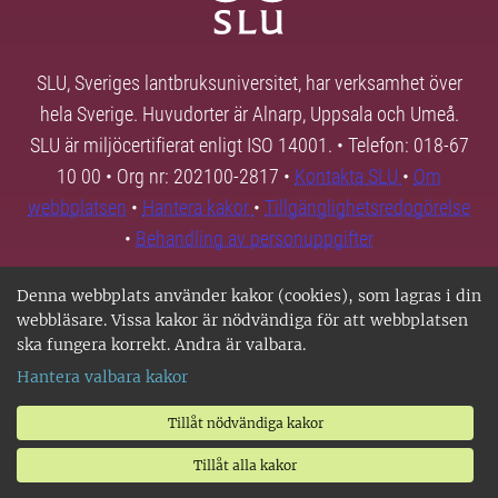
SLU, Sveriges lantbruksuniversitet, har verksamhet över
hela Sverige. Huvudorter är Alnarp, Uppsala och Umeå.
SLU är miljöcertifierat enligt ISO 14001. • Telefon: 018-67
10 00 • Org nr: 202100-2817 •
Kontakta SLU
•
Om
webbplatsen
•
Hantera kakor
•
Tillgänglighetsredogörelse
•
Behandling av personuppgifter
Denna webbplats använder kakor (cookies), som lagras i din
webbläsare. Vissa kakor är nödvändiga för att webbplatsen
ska fungera korrekt. Andra är valbara.
Hantera valbara kakor
Tillåt nödvändiga kakor
Tillåt alla kakor