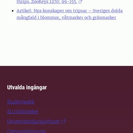
thrips. ZooKeys 1270: 99-155.
Artikel: Nya kunskaper om tripsar – Sveriges dolda
mångfald i blommor, våtmarker och gräsmarker
Utvalda ingångar
Studentwebb
SLU-biblioteket
Universitetsdjursjukhuset
Centrumbildningar