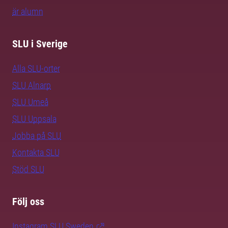
är alumn
SLU i Sverige
Alla SLU-orter
SLU Alnarp
SLU Umeå
SLU Uppsala
Jobba på SLU
Kontakta SLU
Stöd SLU
Följ oss
Instagram SLU.Sweden