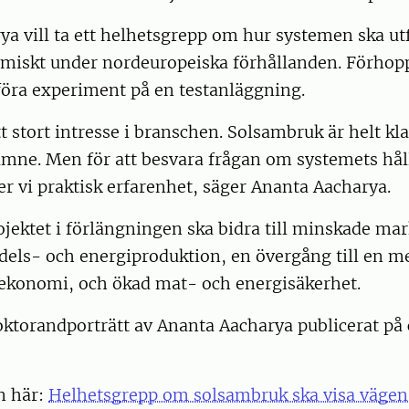
a vill ta ett helhetsgrepp om hur systemen ska ut
miskt under nordeuropeiska förhållanden. Förhopp
ra experiment på en testanläggning.
t stort intresse i branschen. Solsambruk är helt kla
ämne. Men för att besvara frågan om systemets hål
r vi praktisk erfarenhet, säger Ananta Aacharya.
rojektet i förlängningen ska bidra till minskade mar
dels- och energiproduktion, en övergång till en m
 ekonomi, och ökad mat- och energisäkerhet.
oktorandporträtt av Ananta Aacharya publicerat på
n här:
Helhetsgrepp om solsambruk ska visa vägen 