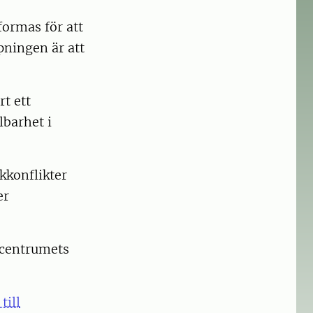
formas för att
ningen är att
rt ett
lbarhet i
kkonflikter
er
 centrumets
till