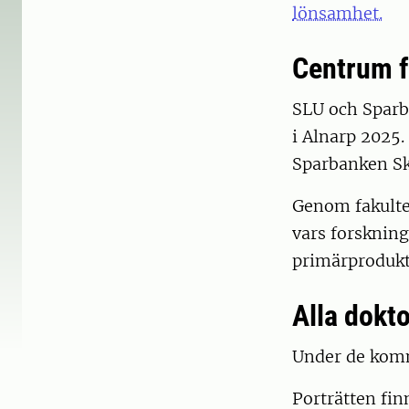
lönsamhet.
Centrum f
SLU och Sparb
i Alnarp 2025
Sparbanken Sk
Genom fakulte
vars forskning
primärprodukt
Alla dokt
Under de komm
Porträtten fin