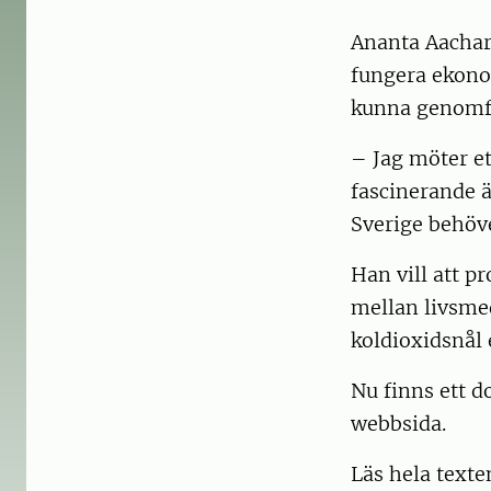
Ananta Aachary
fungera ekono
kunna genomfö
– Jag möter et
fascinerande 
Sverige behöve
Han vill att p
mellan livsme
koldioxidsnål
Nu finns ett d
webbsida.
Läs hela texte