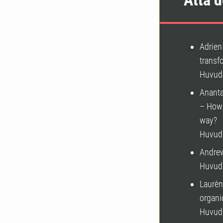
Åtta 
Adrien
transf
Huvudh
Ananta
– How 
way?
Huvudh
Andrew
Huvudh
Laurèn
organi
Huvudh