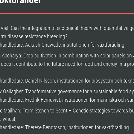
doktorander
 Vial: Can the integration of ecological theory with quantitative g
orm disease resistance breeding?
andledare: Aakash Chawade, institutionen för växtförädling.
 Aacharya: Crop cultivation in combination with solar panels on 
does it contribute to the future need for food and energy in a pro
andledare: Daniel Nilsson, institutionen för biosystem och tekno
 Gallagher: Transformative governance for a sustainable food s
andledare: Fredrik Fernqvist, institutionen för människa och sa
e Mailhan: From Stench to Scent – Genetic strategies towards bu
c wheat.
andledare: Therese Bengtsson, institutionen för växtförädling.