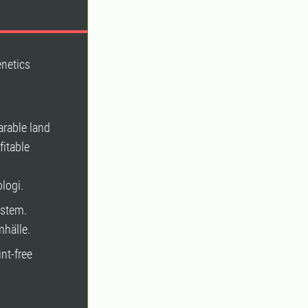
enetics
arable land
fitable
logi.
ystem.
mhälle.
nt-free