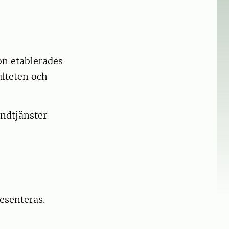
on etablerades
ulteten och
andtjänster
esenteras.