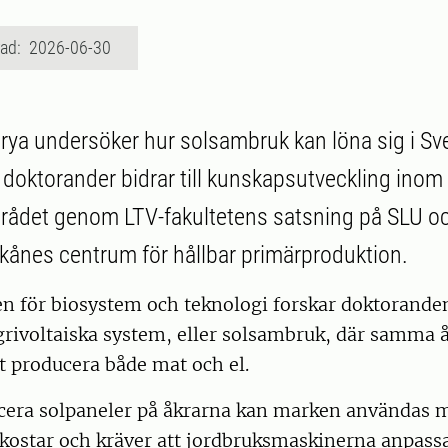
rad: 2026-06-30
ya undersöker hur solsambruk kan löna sig i Sv
 doktorander bidrar till kunskapsutveckling inom
rådet genom LTV-fakultetens satsning på SLU o
ånes centrum för hållbar primärproduktion.
nen för biosystem och teknologi forskar doktorand
grivoltaiska system, eller solsambruk, där samma
t producera både mat och el.
cera solpaneler på åkrarna kan marken användas m
kostar och kräver att jordbruksmaskinerna anpassa