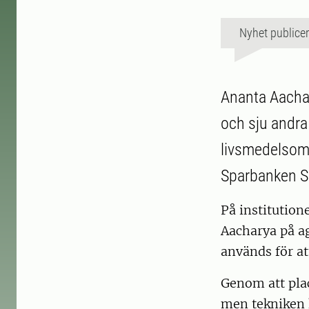
Nyhet publice
Ananta Aachar
och sju andra
livsmedelsom
Sparbanken Sk
På institutio
Aacharya på a
används för at
Genom att pla
men tekniken 