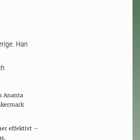
erige. Han
ch
en Ananta
 åkermark
er effektivt –
s.