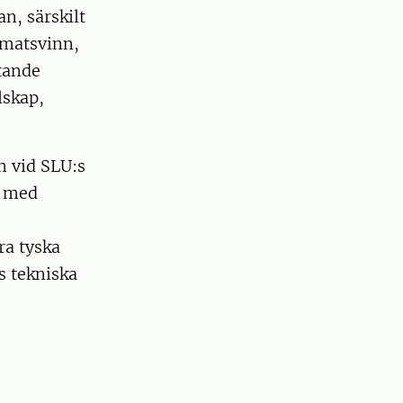
an, särskilt
 matsvinn,
tande
lskap,
n vid SLU:s
h med
ra tyska
s tekniska