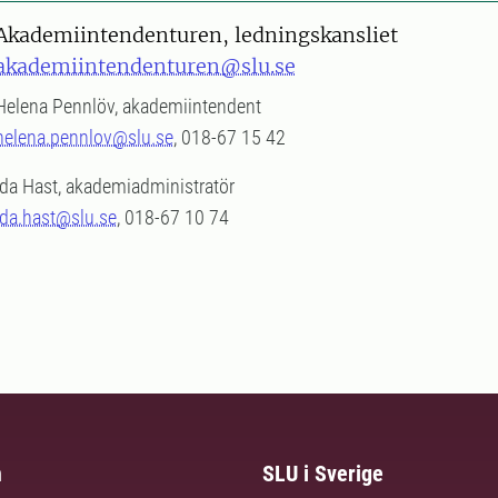
Akademiintendenturen, ledningskansliet
akademiintendenturen@slu.se
Helena Pennlöv, akademiintendent
helena.pennlov@slu.se
, 018-67 15 42
Ida Hast, akademiadministratör
ida.hast@slu.se
, 018-67 10 74
m
SLU i Sverige