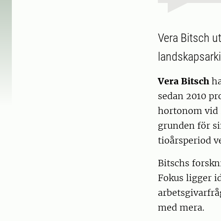
Vera Bitsch ut
landskapsarki
Vera Bitsch
ha
sedan 2010 pro
hortonom vid 
grunden för si
tioårsperiod v
Bitschs forsk
Fokus ligger i
arbetsgivarfrå
med mera.