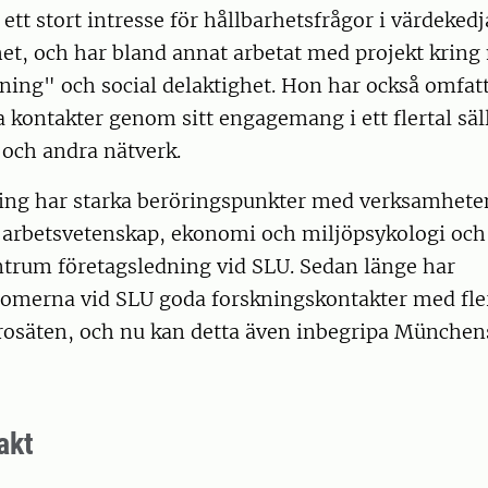
ett stort intresse för hållbarhetsfrågor i värdekedj
het, och har bland annat arbetat med projekt kring
ning" och social delaktighet. Hon har också omfat
a kontakter genom sitt engagemang i ett flertal säl
 och andra nätverk.
ning har starka beröringspunkter med verksamhete
ör arbetsvetenskap, ekonomi och miljöpsykologi oc
rum företagsledning vid SLU. Sedan länge har
omerna vid SLU goda forskningskontakter med fle
ärosäten, och nu kan detta även inbegripa München
akt