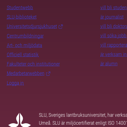
Studentwebb
vill bli studen
SLU-biblioteket
är journalist
Universitetsdjursjukhuset
vill bli dokto
vill söka jobb
Centrumbildningar
vill rapporte
Art- och miljödata
är verksam i
Officiell statistik
är alumn
Fakulteter och institutioner
Medarbetarwebben
Logga in
SLU, Sveriges lantbruksuniversitet, har verk
Umeå. SLU är miljöcertifierat enligt ISO 140