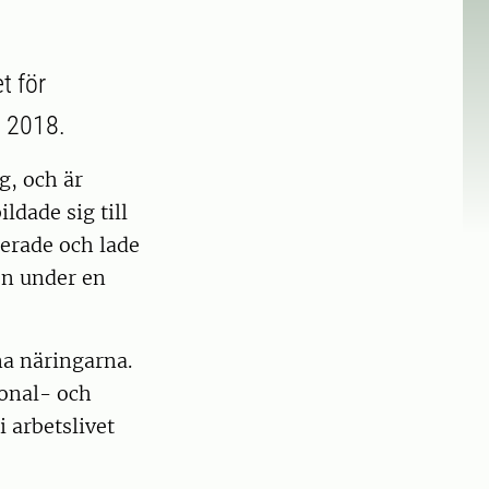
t för
p 2018.
g, och är
ldade sig till
erade och lade
hon under en
na näringarna.
sonal- och
i arbetslivet