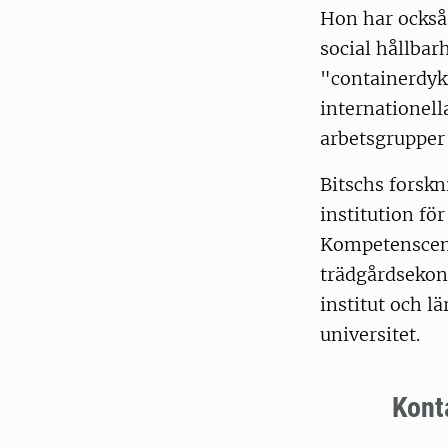
Hon har också 
social hållbar
"containerdyk
internationell
arbetsgrupper
Bitschs forsk
institution f
Kompetenscent
trädgårdsekon
institut och l
universitet.
Kont