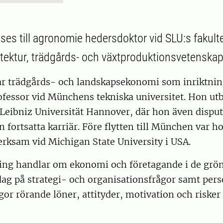
ses till agronomie hedersdoktor vid SLU:s fakulte
tektur, trädgårds- och växtproduktionsvetenska
r trädgårds- och landskapsekonomi som inriktnin
fessor vid Münchens tekniska universitet. Hon utbi
Leibniz Universität Hannover, där hon även disput
n fortsatta karriär. Före flytten till München var 
erksam vid Michigan State University i USA.
ning handlar om ekonomi och företagande i de grö
dag på strategi- och organisationsfrågor samt per
gor rörande löner, attityder, motivation och risker 