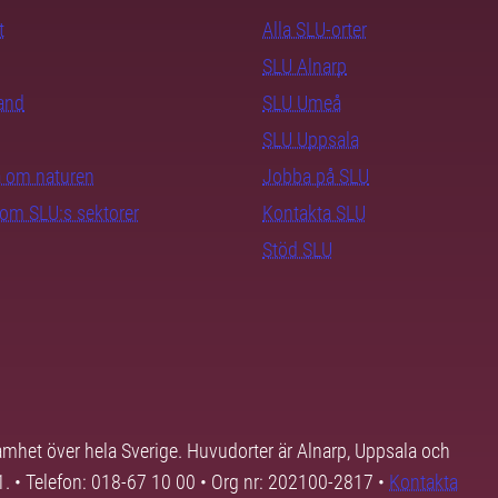
t
Alla SLU-orter
SLU Alnarp
rand
SLU Umeå
SLU Uppsala
ra om naturen
Jobba på SLU
nom SLU:s sektorer
Kontakta SLU
Stöd SLU
samhet över hela Sverige. Huvudorter är Alnarp, Uppsala och
01. • Telefon: 018-67 10 00 • Org nr: 202100-2817 •
Kontakta