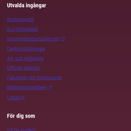
Utvalda ingångar
Studentwebb
SLU-biblioteket
Universitetsdjursjukhuset
Centrumbildningar
Art- och miljödata
Officiell statistik
Fakulteter och institutioner
Medarbetarwebben
Logga in
För dig som
vill bli student