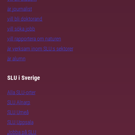
är journalist
vill bli doktorand
vill söka jobb
vill rapportera om naturen
är verksam inom SLU:s sektorer
är alumn
SLU i Sverige
Alla SLU-orter
SLU Alnarp
SLU Umeå
SLU Uppsala
Jobba på SLU