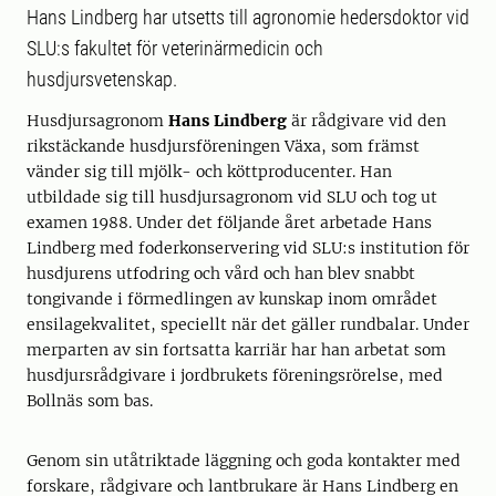
Hans Lindberg har utsetts till agronomie hedersdoktor vid
SLU:s fakultet för veterinärmedicin och
husdjursvetenskap.
Husdjursagronom
Hans Lindberg
är rådgivare vid den
rikstäckande husdjursföreningen Växa, som främst
vänder sig till mjölk- och köttproducenter. Han
utbildade sig till husdjursagronom vid SLU och tog ut
examen 1988. Under det följande året arbetade Hans
Lindberg med foderkonservering vid SLU:s institution för
husdjurens utfodring och vård och han blev snabbt
tongivande i förmedlingen av kunskap inom området
ensilagekvalitet, speciellt när det gäller rundbalar. Under
merparten av sin fortsatta karriär har han arbetat som
husdjursrådgivare i jordbrukets föreningsrörelse, med
Bollnäs som bas.
Genom sin utåtriktade läggning och goda kontakter med
forskare, rådgivare och lantbrukare är Hans Lindberg en