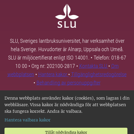
SLU, Sveriges lantbruksuniversitet, har verksamhet över
hela Sverige. Huvudorter är Alnarp, Uppsala och Umeå.
SLU är miljöcertifierat enligt ISO 14001. • Telefon: 018-67
10 00 • Org nr: 202100-2817 •
Kontakta SLU
•
Om
webbplatsen
•
Hantera kakor
•
Tillgänglighetsredogörelse
•
Behandling av personuppgifter
Denna webbplats använder kakor (cookies), som lagras i din
webbläsare. Vissa kakor är nödvändiga för att webbplatsen
ska fungera korrekt. Andra är valbara.
Hantera valbara kakor
Tillåt nödvändiga kakor