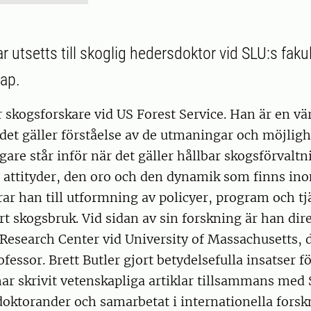
ar utsetts till skoglig hedersdoktor vid SLU:s fakul
ap.
 skogsforskare vid US Forest Service. Han är en vä
 det gäller förståelse av de utmaningar och möjlig
gare står inför när det gäller hållbar skogsförvalt
e attityder, den oro och den dynamik som finns i
ar han till utformning av policyer, program och t
rt skogsbruk. Vid sidan av sin forskning är han dir
Research Center vid University of Massachusetts, 
fessor. Brett Butler gjort betydelsefulla insatser 
har skrivit vetenskapliga artiklar tillsammans med
 doktorander och samarbetat i internationella fors