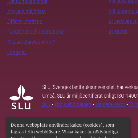
vill söka jobb
Centrumbildningar
vill rapporte
Art- och miljödata
är verksam i
Officiell statistik
är alumn
Fakulteter och institutioner
Medarbetarwebben
Logga in
SLU, Sveriges lantbruksuniversitet, har verk
Umeå. SLU är miljöcertifierat enligt ISO 140
SLU
•
Om webbplatsen
•
Hantera kakor
•
Til
Denna webbplats använder kakor (cookies), som
lagras i din webbläsare. Vissa kakor är nödvändiga