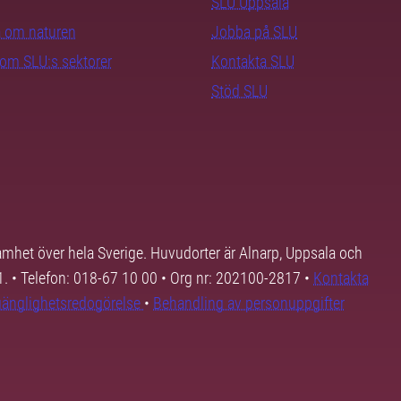
SLU Uppsala
ra om naturen
Jobba på SLU
nom SLU:s sektorer
Kontakta SLU
Stöd SLU
samhet över hela Sverige. Huvudorter är Alnarp, Uppsala och
01. • Telefon: 018-67 10 00 • Org nr: 202100-2817 •
Kontakta
lgänglighetsredogörelse
•
Behandling av personuppgifter