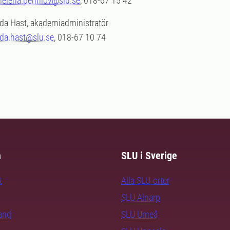
helena.pennlov@slu.se
, 018-67 15 42
Ida Hast, akademiadministratör
ida.hast@slu.se
, 018-67 10 74
m
SLU i Sverige
t
Alla SLU-orter
SLU Alnarp
rand
SLU Umeå