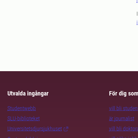
Utvalda ingångar
För dig so
Studentwebb
vill bli studen
SLU-biblioteket
är journalist
Universitetsdjursjukhuset
vill bli dokto