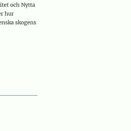
itet och Nytta
er hur
venska skogens