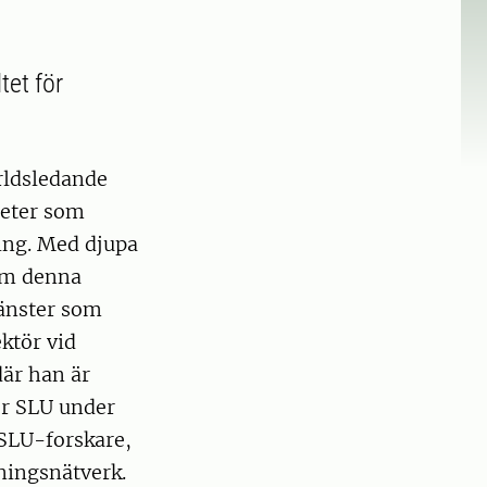
tet för
rldsledande
heter som
ning. Med djupa
nom denna
jänster som
ektör vid
där han är
för SLU under
 SLU-forskare,
kningsnätverk.