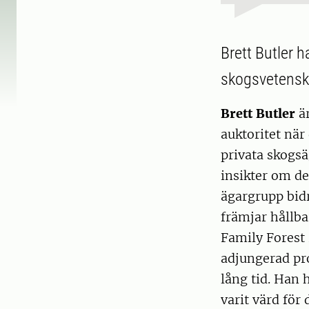
Brett Butler h
skogsvetensk
Brett Butler
är
auktoritet när
privata skogsä
insikter om d
ägargrupp bidr
främjar hållba
Family Forest 
adjungerad pro
lång tid. Han 
varit värd för