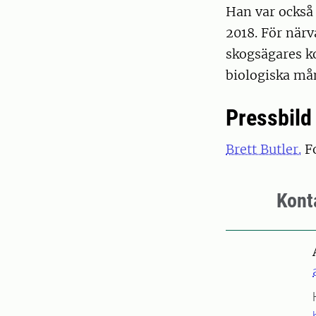
Han var också
2018. För när
skogsägares ko
biologiska må
Pressbild
Brett Butler.
Fo
Kont