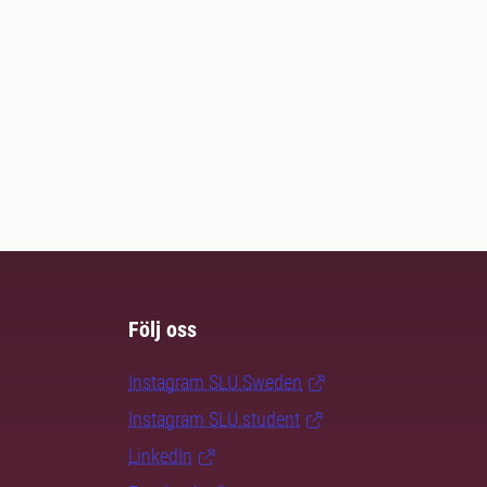
Följ oss
Instagram SLU.Sweden
Instagram SLU.student
LinkedIn