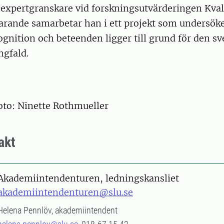
 expertgranskare vid forskningsutvärderingen Kval
varande samarbetar han i ett projekt som undersök
gnition och beteenden ligger till grund för den s
ngfald.
to: Ninette Rothmueller
akt
Akademiintendenturen, ledningskansliet
akademiintendenturen@slu.se
Helena Pennlöv, akademiintendent