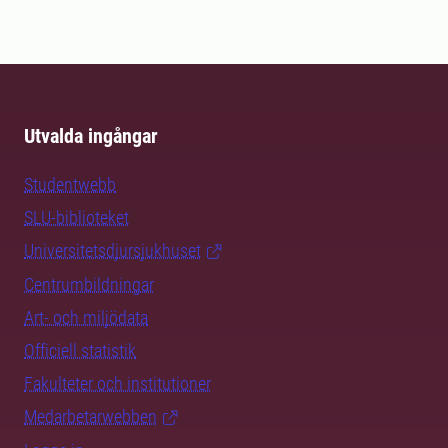
Utvalda ingångar
Studentwebb
SLU-biblioteket
Universitetsdjursjukhuset
Centrumbildningar
Art- och miljödata
Officiell statistik
Fakulteter och institutioner
Medarbetarwebben