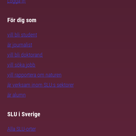
Logga in
För dig som
vill bli student
är journalist
vill bli doktorand
vill söka jobb
vill rapportera om naturen
är verksam inom SLU:s sektorer
är alumn
SLU i Sverige
Alla SLU-orter