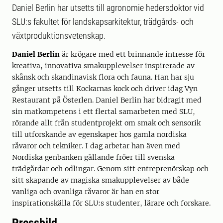
Daniel Berlin har utsetts till agronomie hedersdoktor vid
SLU:s fakultet för landskapsarkitektur, trädgårds- och
växtproduktionsvetenskap.
Daniel Berlin
är krögare med ett brinnande intresse för
kreativa, innovativa smakupplevelser inspirerade av
skånsk och skandinavisk flora och fauna. Han har sju
gånger utsetts till Kockarnas kock och driver idag Vyn
Restaurant på Österlen. Daniel Berlin har bidragit med
sin matkompetens i ett flertal samarbeten med SLU,
rörande allt från studentprojekt om smak och sensorik
till utforskande av egenskaper hos gamla nordiska
råvaror och tekniker. I dag arbetar han även med
Nordiska genbanken gällande fröer till svenska
trädgårdar och odlingar. Genom sitt entreprenörskap och
sitt skapande av magiska smakupplevelser av både
vanliga och ovanliga råvaror är han en stor
inspirationskälla för SLU:s studenter, lärare och forskare.