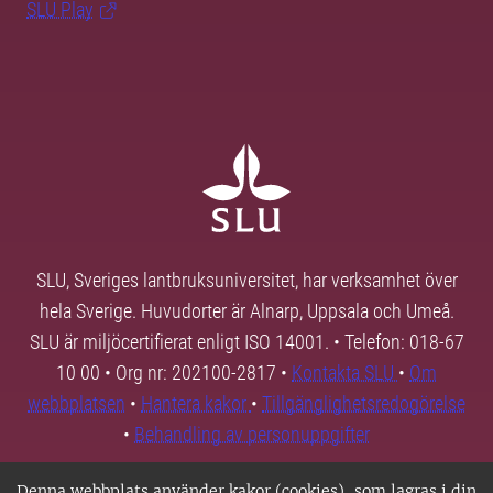
SLU Play
SLU, Sveriges lantbruksuniversitet, har verksamhet över
hela Sverige. Huvudorter är Alnarp, Uppsala och Umeå.
SLU är miljöcertifierat enligt ISO 14001. • Telefon: 018-67
10 00 • Org nr: 202100-2817 •
Kontakta SLU
•
Om
webbplatsen
•
Hantera kakor
•
Tillgänglighetsredogörelse
•
Behandling av personuppgifter
Denna webbplats använder kakor (cookies), som lagras i din