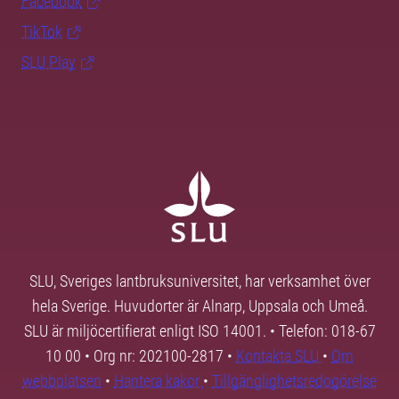
Facebook
TikTok
SLU Play
SLU, Sveriges lantbruksuniversitet, har verksamhet över
hela Sverige. Huvudorter är Alnarp, Uppsala och Umeå.
SLU är miljöcertifierat enligt ISO 14001. • Telefon: 018-67
10 00 • Org nr: 202100-2817 •
Kontakta SLU
•
Om
webbplatsen
•
Hantera kakor
•
Tillgänglighetsredogörelse