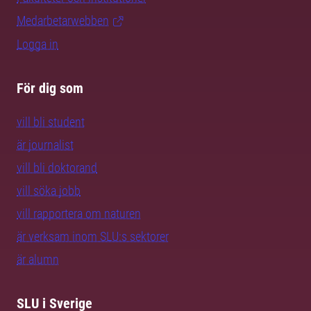
Medarbetarwebben
Logga in
För dig som
vill bli student
är journalist
vill bli doktorand
vill söka jobb
vill rapportera om naturen
är verksam inom SLU:s sektorer
är alumn
SLU i Sverige