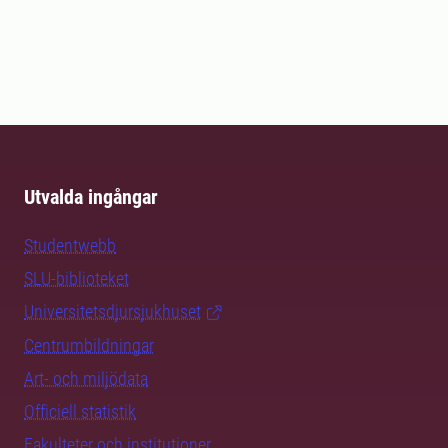
Utvalda ingångar
Studentwebb
SLU-biblioteket
Universitetsdjursjukhuset
Centrumbildningar
Art- och miljödata
Officiell statistik
Fakulteter och institutioner