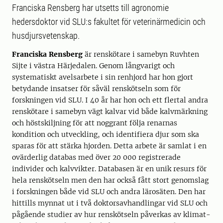
Franciska Rensberg har utsetts till agronomie
hedersdoktor vid SLU:s fakultet för veterinärmedicin och
husdjursvetenskap.
Franciska Rensberg
är renskötare i samebyn Ruvhten
Sijte i västra Härjedalen. Genom långvarigt och
systematiskt avelsarbete i sin renhjord har hon gjort
betydande insatser för såväl renskötseln som för
forskningen vid SLU. I 40 år har hon och ett flertal andra
renskötare i samebyn vägt kalvar vid både kalvmärkning
och höstskiljning för att noggrant följa renarnas
kondition och utveckling, och identifiera djur som ska
sparas för att stärka hjorden. Detta arbete är samlat i en
ovärderlig databas med över 20 000 registrerade
individer och kalvvikter. Databasen är en unik resurs för
hela renskötseln men den har också fått stort genomslag
i forskningen både vid SLU och andra lärosäten. Den har
hittills mynnat ut i två doktorsavhandlingar vid SLU och
pågående studier av hur renskötseln påverkas av klimat-