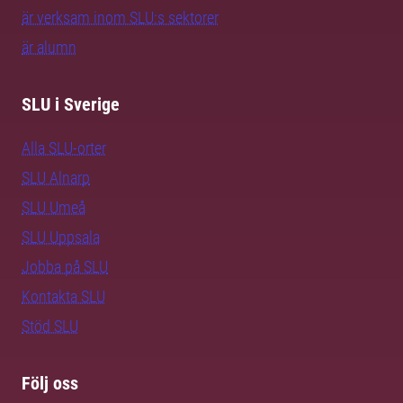
är verksam inom SLU:s sektorer
är alumn
SLU i Sverige
Alla SLU-orter
SLU Alnarp
SLU Umeå
SLU Uppsala
Jobba på SLU
Kontakta SLU
Stöd SLU
Följ oss