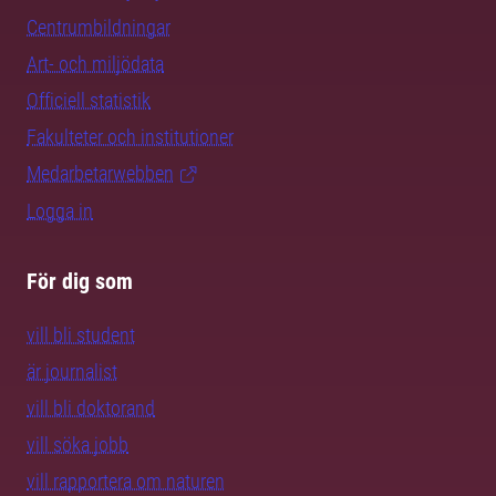
Centrumbildningar
Art- och miljödata
Officiell statistik
Fakulteter och institutioner
Medarbetarwebben
Logga in
För dig som
vill bli student
är journalist
vill bli doktorand
vill söka jobb
vill rapportera om naturen