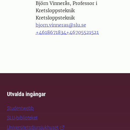
Person
Björn Vinnerås, Professor i
Kretsloppsteknik
Kretsloppsteknik
bjorn.vinneras@slu.se
+4618671834
+46705521521
Utvalda ingångar
Studentwebb
SLU-biblioteket
Universitetsdjursjukhuset