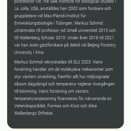
postdoktor vid The Salk Institute for Biological Studies i
La Jolla, USA, anställdes han 2002 som forskare och
gruppledare vid Max-Planck-Institut für
Entwicklungsbiologie i Tübingen. Markus Schmid
utnämndes till professor vid Umeå universitet 2015 och
till Wallenberg Scholar 2019. Under åren 2018 till 2021
var han även gästforskare på deltid vid Beijing Forestry
University i Kina.
Markus Schmid rekryterades till SLU 2023. Hans
forskning handlar om de molekylära mekanismer som
styr växters utveckling, framför allt hur miljösignaler
såsom dagslängd och temperatur reglerar övergången
till blomning. Hans forskning om växters
temperaturanpassning finansieras för närvarande av
Vetenskapsrådet, Formas och Knut och Alice
Wallenbergs Stiftelse.