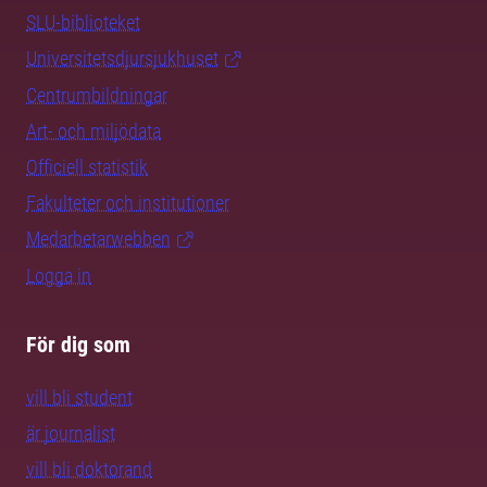
SLU-biblioteket
Universitetsdjursjukhuset
Centrumbildningar
Art- och miljödata
Officiell statistik
Fakulteter och institutioner
Medarbetarwebben
Logga in
För dig som
vill bli student
är journalist
vill bli doktorand