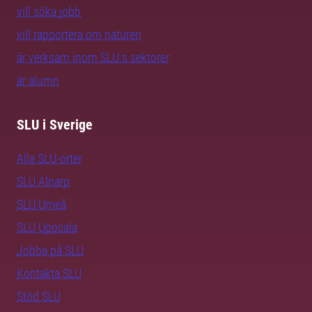
vill söka jobb
vill rapportera om naturen
är verksam inom SLU:s sektorer
är alumn
SLU i Sverige
Alla SLU-orter
SLU Alnarp
SLU Umeå
SLU Uppsala
Jobba på SLU
Kontakta SLU
Stöd SLU