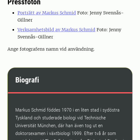
Pressfoton
Porträtt av Markus Schmid
Foto: Jenny Svennås-
Gillner
Verksamhetsbild av Markus Schmid
Foto: Jenny
Svennås-Gillner
Ange fotografens namn vid användning.
Biografi
Markus Schmid föddes 1970 i en liten stad i sydöstra
Tyskland och studerade biologi vid Technische
Universität München, där han även tog ut en
doktorsexamen i växtbiologi 1999. Efter två år som