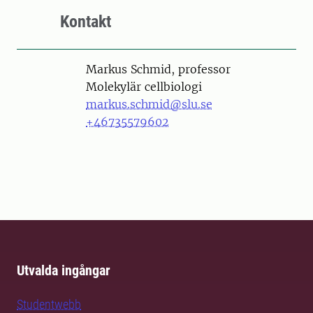
Kontakt
Person
Markus Schmid, professor
Molekylär cellbiologi
markus.schmid@slu.se
+46735579602
Utvalda ingångar
Studentwebb