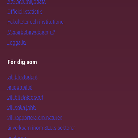
Art- och miljödata
Officiell statistik
Fakulteter och institutioner
Medarbetarwebben
Logga in
För dig som
vill bli student
är journalist
vill bli doktorand
vill söka jobb
vill rapportera om naturen
är verksam inom SLU:s sektorer
är alumn