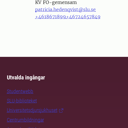
KV FO-gemensam
patricia.hedenqvist@slu.se
+4618671899
+46724657849
Utvalda ingångar
Studentwebb
SLU-biblioteket
Universitetsdjursjukhuset
Centrumbildningar