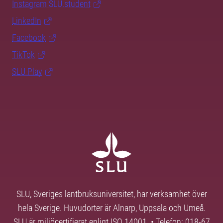
Instagram SLU.student
LinkedIn
Facebook
TikTok
SLU Play
SLU, Sveriges lantbruksuniversitet, har verksamhet över
hela Sverige. Huvudorter är Alnarp, Uppsala och Umeå.
SLU är miljöcertifierat enligt ISO 14001. • Telefon: 018-67