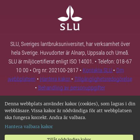
SLU, Sveriges lantbruksuniversitet, har verksamhet över
hela Sverige. Huvudorter är Alnarp, Uppsala och Umeå.
SLU är miljöcertifierat enligt ISO 14001. • Telefon: 018-67
10 00 • Org nr: 202100-2817 •
Kontakta SLU
•
Om
webbplatsen
•
Hantera kakor
•
Tillgänglighetsredogörelse
•
Behandling av personuppgifter
Denna webbplats använder kakor (cookies), som lagras i din
webbläsare. Vissa kakor är nödvändiga för att webbplatsen
ska fungera korrekt. Andra är valbara.
Hantera valbara kakor
Tillåt nödvändiga kakor