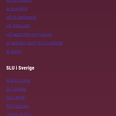
vill bli student
är journalist
vill bli doktorand
vill söka jobb
vill rapportera om naturen
är verksam inom SLU:s sektorer
är alumn
SLU i Sverige
Alla SLU-orter
SLU Alnarp
SLU Umeå
SLU Uppsala
Jobba på SLU