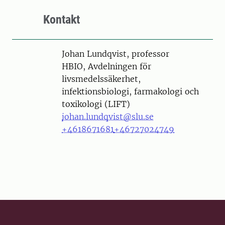
Kontakt
Person
Johan Lundqvist, professor
HBIO, Avdelningen för
livsmedelssäkerhet,
infektionsbiologi, farmakologi och
toxikologi (LIFT)
johan.lundqvist@slu.se
+4618671681
+46727024749