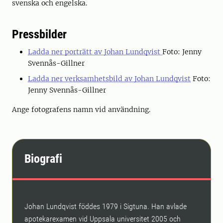
svenska och engelska.
Pressbilder
Ladda ner porträtt av Johan Lundqvist
Foto: Jenny
Svennås-Gillner
Ladda ner verksamhetsbild av Johan Lundqvist
Foto:
Jenny Svennås-Gillner
Ange fotografens namn vid användning.
Biografi
Johan Lundqvist föddes 1979 i Sigtuna. Han avlade
apotekarexamen vid Uppsala universitet 2005 och