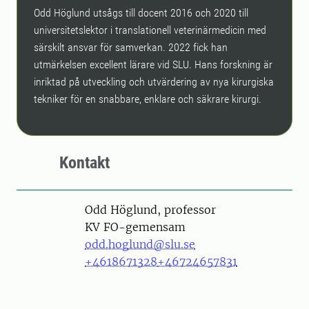
Odd Höglund utsågs till docent 2016 och 2020 till
universitetslektor i translationell veterinärmedicin med
särskilt ansvar för samverkan. 2022 fick han
utmärkelsen excellent lärare vid SLU. Hans forskning är
inriktad på utveckling och utvärdering av nya kirurgiska
tekniker för en snabbare, enklare och säkrare kirurgi.
Kontakt
Person
Odd Höglund, professor
KV FO-gemensam
odd.hoglund@slu.se
+4618671328
+46724657831