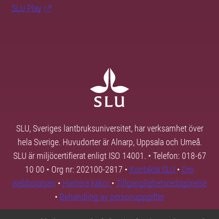
SLU Play
SLU, Sveriges lantbruksuniversitet, har verksamhet över
hela Sverige. Huvudorter är Alnarp, Uppsala och Umeå.
SLU är miljöcertifierat enligt ISO 14001. • Telefon: 018-67
10 00 • Org nr: 202100-2817 •
Kontakta SLU
•
Om
webbplatsen
•
Hantera kakor
•
Tillgänglighetsredogörelse
•
Behandling av personuppgifter