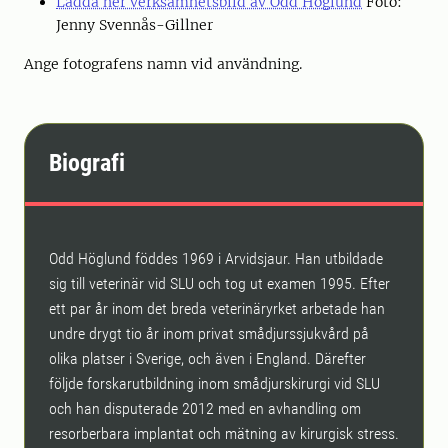
Ladda ner verksamhetsbild av Odd Höglund
Foto:
Jenny Svennås-Gillner
Ange fotografens namn vid användning.
Biografi
Odd Höglund föddes 1969 i Arvidsjaur. Han utbildade
sig till veterinär vid SLU och tog ut examen 1995. Efter
ett par år inom det breda veterinäryrket arbetade han
undre drygt tio år inom privat smådjurssjukvård på
olika platser i Sverige, och även i England. Därefter
följde forskarutbildning inom smådjurskirurgi vid SLU
och han disputerade 2012 med en avhandling om
resorberbara implantat och mätning av kirurgisk stress.