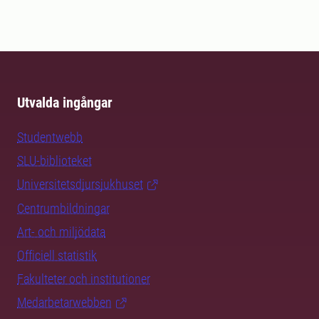
Utvalda ingångar
Studentwebb
SLU-biblioteket
Universitetsdjursjukhuset
Centrumbildningar
Art- och miljödata
Officiell statistik
Fakulteter och institutioner
Medarbetarwebben