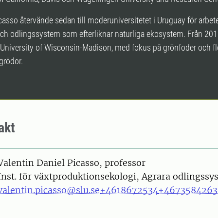
casso återvände sedan till moderuniversitetet i Uruguay för arbe
och odlingssystem som efterliknar naturliga ekosystem. Från 20
 University of Wisconsin-Madison, med fokus på grönfoder och fl
rödor.
akt
on
Valentin Daniel Picasso, professor
Inst. för växtproduktionsekologi, Agrara odlingssy
valentin.picasso@slu.se
+4618672534
+4673584263