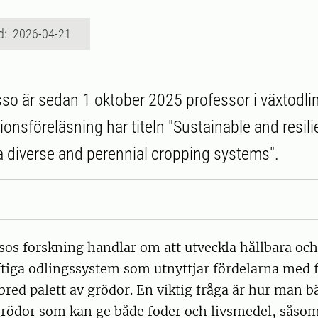
d: 2026-04-21
sso är sedan 1 oktober 2025 professor i växtodl
ionsföreläsning har titeln "Sustainable and resili
a diverse and perennial cropping systems".
sos forskning handlar om att utveckla hållbara och
tiga odlingssystem som utnyttjar fördelarna med f
bred palett av grödor. En viktig fråga är hur man bä
 grödor som kan ge både foder och livsmedel, såso