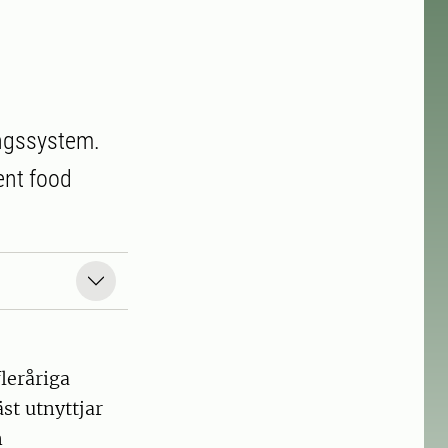
ingssystem.
ent food
leråriga
st utnyttjar
m