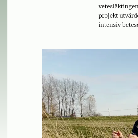
vetesläktinge
projekt utvärd
intensiv betes