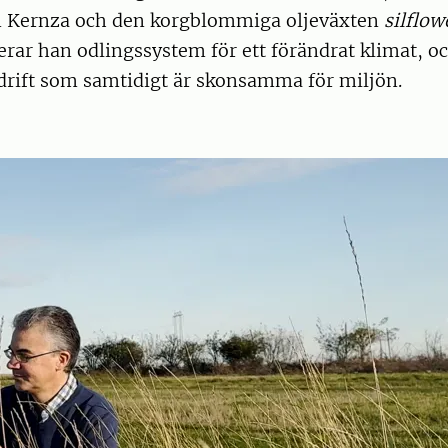
n Kernza och den korgblommiga oljeväxten
silflow
erar han odlingssystem för ett förändrat klimat, o
drift som samtidigt är skonsamma för miljön.