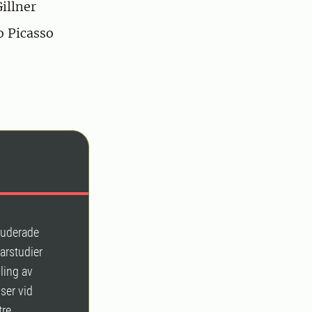
illner
o Picasso
tuderade
arstudier
ling av
ser vid
re.