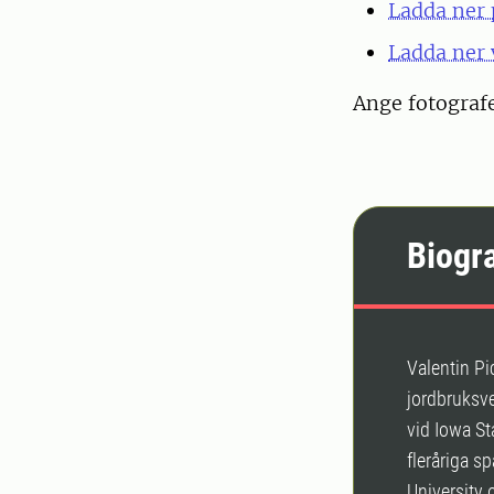
Ladda ner 
Ladda ner 
Ange fotograf
Biogra
Valentin P
jordbruksve
vid Iowa St
fleråriga s
University 