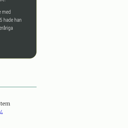
te med
15 hade han
eråriga
stem
4