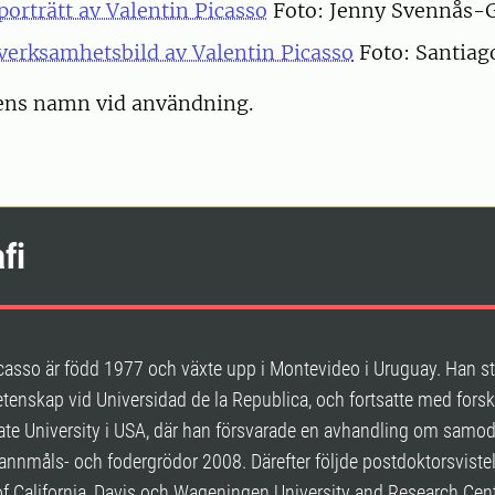
porträtt av Valentin Picasso
Foto: Jenny Svennås-G
verksamhetsbild av Valentin Picasso
Foto: Santiag
ens namn vid användning.
fi
icasso är född 1977 och växte upp i Montevideo i Uruguay. Han s
tenskap vid Universidad de la Republica, och fortsatte med forsk
ate University i USA, där han försvarade en avhandling om samod
pannmåls- och fodergrödor 2008. Därefter följde postdoktorsvistel
of California, Davis och Wageningen University and Research Cent