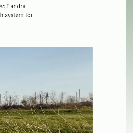
er
. I andra
ch system för