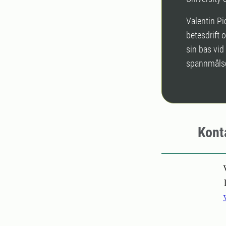
Valentin Pi
betesdrift 
sin bas vid
spannmålsg
Kont
Pers