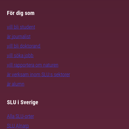
För dig som
vill bli student
är journalist
vill bli doktorand
vill söka jobb
vill rapportera om naturen
är verksam inom SLU:s sektorer
är alumn
SLU i Sverige
Alla SLU-orter
SLU Alnarp