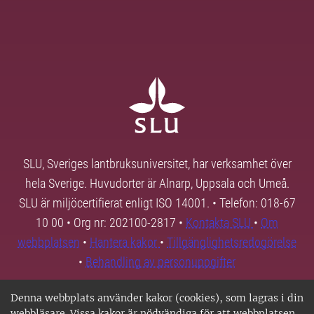
SLU, Sveriges lantbruksuniversitet, har verksamhet över
hela Sverige. Huvudorter är Alnarp, Uppsala och Umeå.
SLU är miljöcertifierat enligt ISO 14001. • Telefon: 018-67
10 00 • Org nr: 202100-2817 •
Kontakta SLU
•
Om
webbplatsen
•
Hantera kakor
•
Tillgänglighetsredogörelse
•
Behandling av personuppgifter
Denna webbplats använder kakor (cookies), som lagras i din
webbläsare. Vissa kakor är nödvändiga för att webbplatsen