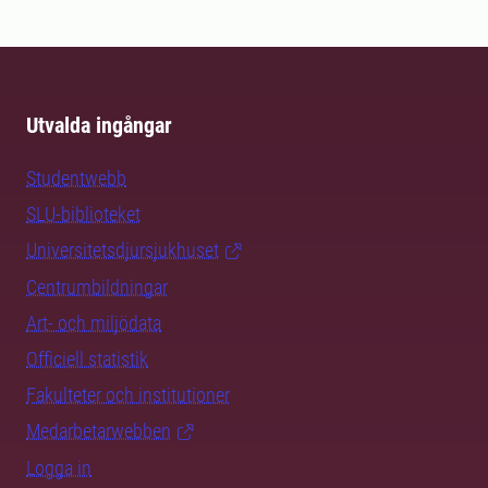
Utvalda ingångar
Studentwebb
SLU-biblioteket
Universitetsdjursjukhuset
Centrumbildningar
Art- och miljödata
Officiell statistik
Fakulteter och institutioner
Medarbetarwebben
Logga in