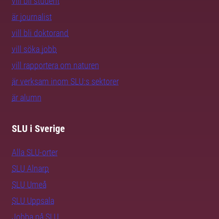
vill bli student
är journalist
vill bli doktorand
vill söka jobb
vill rapportera om naturen
är verksam inom SLU:s sektorer
är alumn
SLU i Sverige
Alla SLU-orter
SLU Alnarp
SLU Umeå
SLU Uppsala
Jobba på SLU