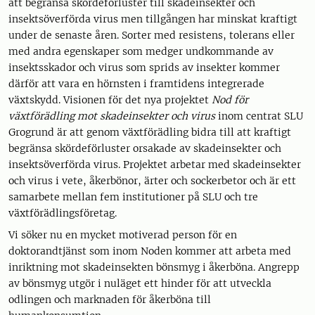
att begränsa skördeförluster till skadeinsekter och
insektsöverförda virus men tillgången har minskat kraftigt
under de senaste åren. Sorter med resistens, tolerans eller
med andra egenskaper som medger undkommande av
insektsskador och virus som sprids av insekter kommer
därför att vara en hörnsten i framtidens integrerade
växtskydd. Visionen för det nya projektet
Nod för
växtförädling mot skadeinsekter och virus
inom centrat SLU
Grogrund är att genom växtförädling bidra till att kraftigt
begränsa skördeförluster orsakade av skadeinsekter och
insektsöverförda virus. Projektet arbetar med skadeinsekter
och virus i vete, åkerbönor, ärter och sockerbetor och är ett
samarbete mellan fem institutioner på SLU och tre
växtförädlingsföretag.
Vi söker nu en mycket motiverad person för en
doktorandtjänst som inom Noden kommer att arbeta med
inriktning mot skadeinsekten bönsmyg i åkerböna. Angrepp
av bönsmyg utgör i nuläget ett hinder för att utveckla
odlingen och marknaden för åkerböna till