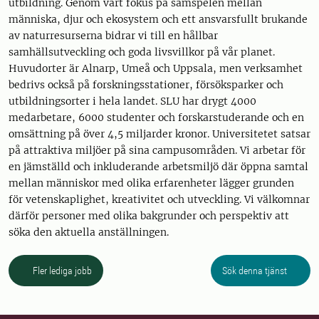
utbildning. Genom vårt fokus på samspelen mellan
människa, djur och ekosystem och ett ansvarsfullt brukande
av naturresurserna bidrar vi till en hållbar
samhällsutveckling och goda livsvillkor på vår planet.
Huvudorter är Alnarp, Umeå och Uppsala, men verksamhet
bedrivs också på forskningsstationer, försöksparker och
utbildningsorter i hela landet. SLU har drygt 4000
medarbetare, 6000 studenter och forskarstuderande och en
omsättning på över 4,5 miljarder kronor. Universitetet satsar
på attraktiva miljöer på sina campusområden. Vi arbetar för
en jämställd och inkluderande arbetsmiljö där öppna samtal
mellan människor med olika erfarenheter lägger grunden
för vetenskaplighet, kreativitet och utveckling. Vi välkomnar
därför personer med olika bakgrunder och perspektiv att
söka den aktuella anställningen.
Fler lediga jobb
Sök denna tjänst