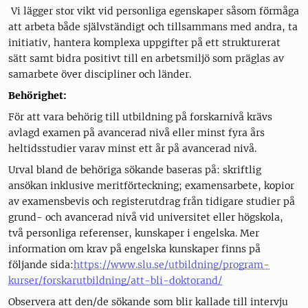
Vi lägger stor vikt vid personliga egenskaper såsom förmåga
att arbeta både självständigt och tillsammans med andra, ta
initiativ, hantera komplexa uppgifter på ett strukturerat
sätt samt bidra positivt till en arbetsmiljö som präglas av
samarbete över discipliner och länder.
Behörighet:
För att vara behörig till utbildning på forskarnivå krävs
avlagd examen på avancerad nivå eller minst fyra års
heltidsstudier varav minst ett år på avancerad nivå.
Urval bland de behöriga sökande baseras på: skriftlig
ansökan inklusive meritförteckning; examensarbete, kopior
av examensbevis och registerutdrag från tidigare studier på
grund- och avancerad nivå vid universitet eller högskola,
två personliga referenser, kunskaper i engelska. Mer
information om krav på engelska kunskaper finns på
följande sida:
https://www.slu.se/utbildning/program-
kurser/forskarutbildning/att-bli-doktorand/
Observera att den/de sökande som blir kallade till intervju