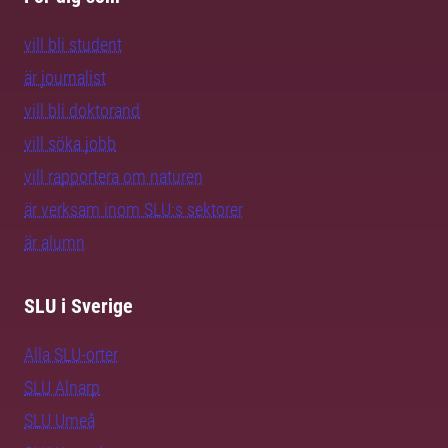
vill bli student
är journalist
vill bli doktorand
vill söka jobb
vill rapportera om naturen
är verksam inom SLU:s sektorer
är alumn
SLU i Sverige
Alla SLU-orter
SLU Alnarp
SLU Umeå