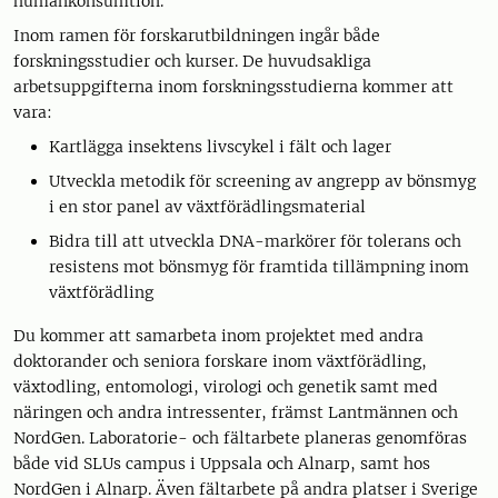
humankonsumtion.
Inom ramen för forskarutbildningen ingår både
forskningsstudier och kurser. De huvudsakliga
arbetsuppgifterna inom forskningsstudierna kommer att
vara:
Kartlägga insektens livscykel i fält och lager
Utveckla metodik för screening av angrepp av bönsmyg
i en stor panel av växtförädlingsmaterial
Bidra till att utveckla DNA-markörer för tolerans och
resistens mot bönsmyg för framtida tillämpning inom
växtförädling
Du kommer att samarbeta inom projektet med andra
doktorander och seniora forskare inom växtförädling,
växtodling, entomologi, virologi och genetik samt med
näringen och andra intressenter, främst Lantmännen och
NordGen. Laboratorie- och fältarbete planeras genomföras
både vid SLUs campus i Uppsala och Alnarp, samt hos
NordGen i Alnarp. Även fältarbete på andra platser i Sverige