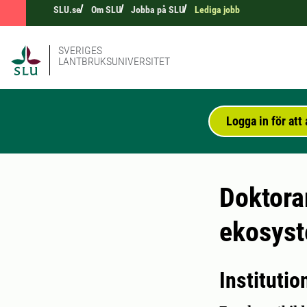
SLU.se
Om SLU
Jobba på SLU
Lediga jobb
SVERIGES
LANTBRUKSUNIVERSITET
Logga in för at
Doktora
ekosyst
Instituti