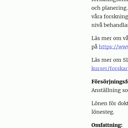
och planering.
våra forskning
nivå behandl
Läs mer om vå
på
https://ww
Läs mer om SL
kurser/forskar
Försörjningsf
Anställning s
Lönen för dokt
lönesteg.
Omfattning: