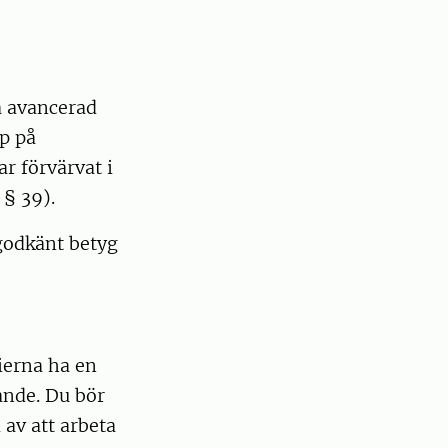
å avancerad
p på
r förvärvat i
§ 39).
godkänt betyg
ierna ha en
ande. Du bör
 av att arbeta