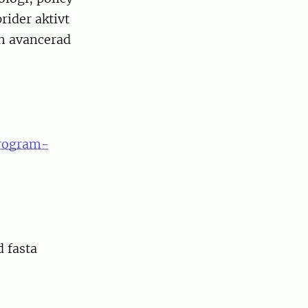
rider aktivt
ch avancerad
program-
d fasta