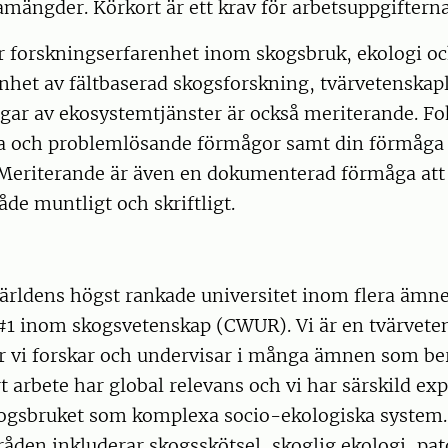
mängder. Körkort är ett krav för arbetsuppgifterna
r forskningserfarenhet inom skogsbruk, ekologi o
het av fältbaserad skogsforskning, tvärvetenskapl
ar av ekosystemtjänster är också meriterande. Fok
ka och problemlösande förmågor samt din förmåga 
 Meriterande är även en dokumenterad förmåga att 
åde muntligt och skriftligt.
 världens högst rankade universitet inom flera äm
 #1 inom skogsvetenskap (CWUR). Vi är en tvärvete
är vi forskar och undervisar i många ämnen som ber
t arbete har global relevans och vi har särskild exp
ogsbruket som komplexa socio-ekologiska system.
den inkluderar skogsskötsel, skoglig ekologi, pato