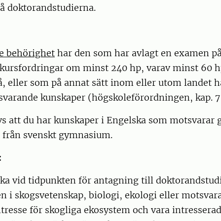
på doktorandstudierna.
e behörighet
har den som har avlagt en examen p
t kursfordringar om minst 240 hp, varav minst 60 h
, eller som på annat sätt inom eller utom landet ha
varande kunskaper (högskoleförordningen, kap. 7 
s att du har kunskaper i Engelska som motsvarar 
6 från svenskt gymnasium.
:
a vid tidpunkten för antagning till doktorandstud
 i skogsvetenskap, biologi, ekologi eller motsvar
intresse för skogliga ekosystem och vara intresserad