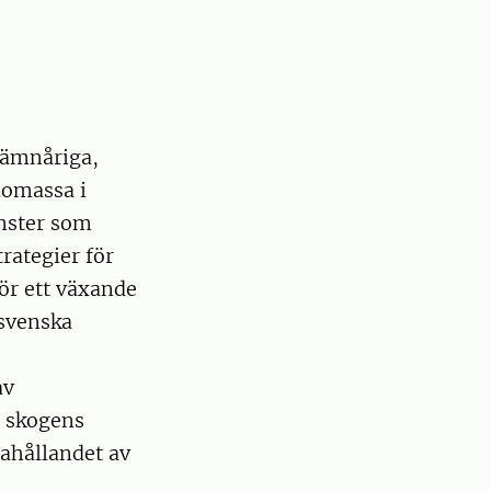
jämnåriga,
iomassa i
änster som
trategier för
ör ett växande
 svenska
av
r skogens
dahållandet av