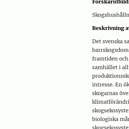
Forskarutbil
Skogshushåll
Beskrivning a
Det svenska s
barrskogsdomin
framtiden och
samhället i al
produktionssko
intresse. En ö
skogarnas öve
klimatförändri
skogsekosystem
biologiska mån
skogsekosyste