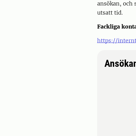
ansökan, och s
utsatt tid.
Fackliga kont
https://intern
Ansöka