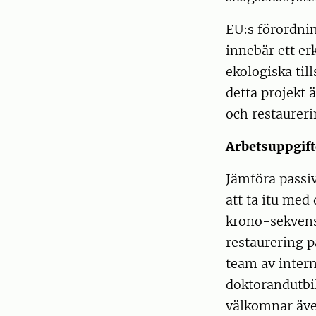
EU:s förordni
innebär ett er
ekologiska til
detta projekt 
och restaurer
Arbetsuppgift
Jämföra passiv
att ta itu med
krono-sekvense
restaurering 
team av intern
doktorandutbi
välkomnar äve