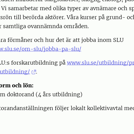
 Vi samarbetar med olika typer av avnämare och sp
srön till berörda aktörer. Våra kurser på grund- o
ar samtliga ovannämnda områden.
ra förmåner och hur det är att jobba inom SLU
w.slu.se/om-slu/jobba-pa-slu/
U:s forskarutbildning på
www.slu.se/utbildning/
utbildning/
.
orm och lön:
om doktorand (4 års utbildning)
orandanställningen följer lokalt kollektivavtal me