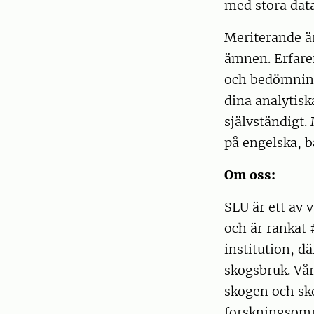
med stora data
Meriterande ä
ämnen. Erfaren
och bedömning
dina analytis
självständigt.
på engelska, b
Om oss:
SLU är ett av
och är rankat
institution, d
skogsbruk. Vår
skogen och sk
forskningsområ