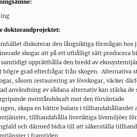
dningsämne:
ning
v doktorandprojektet:
amhället diskuterar den långsiktiga förmågan hos 
erade skogar att på ett uthålligt sätt producera b
 samtidigt upprätthålla den bredd av ekosystemtj
lt högre grad efterfrågar från skogen. Alternativa s
gar, såsom restaurering av lövskogar, väcker därf
kad användning av sådana alternativ kan stärka de
rgripande motståndskraft mot den förväntade
ngen, skapa en bättre balans i tillhandahållandet 
tjänster, tillhandahålla livsviktiga livsmiljöer fö
gfald och därmed bidra till att säkerställa tillhan
mtjänster i framtiden.