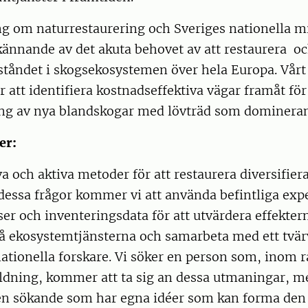
ng om naturrestaurering och Sveriges nationella m
kännande av det akuta behovet av att restaurera oc
lståndet i skogsekosystemen över hela Europa. Vår
är att identifiera kostnadseffektiva vägar framåt fö
ing av nya blandskogar med lövträd som domineran
er:
a och aktiva metoder för att restaurera diversifier
 dessa frågor kommer vi att använda befintliga exp
r och inventeringsdata för att utvärdera effekter
på ekosystemtjänsterna och samarbeta med ett tvär
ationella forskare. Vi söker en person som, inom 
ldning, kommer att ta sig an dessa utmaningar, m
n sökande som har egna idéer som kan forma den s