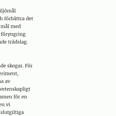
iljömål
h förbättra det
t mål med
r föryngring
de trädslag.
ade skogar. För
eriment,
na av
vetenskapligt
ramen för en
en vi
lutgiltiga