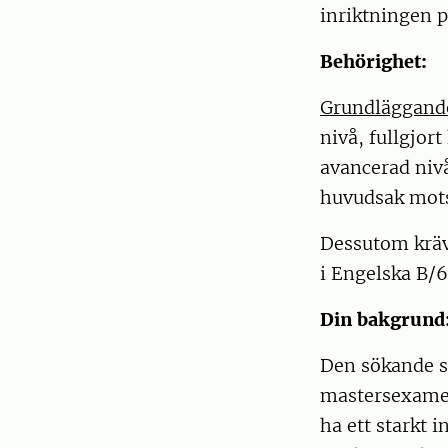
inriktningen 
Behörighet:
Grundläggand
nivå, fullgjor
avancerad nivå
huvudsak mots
Dessutom kräv
i Engelska B/
Din bakgrund
Den sökande sk
mastersexamen
ha ett starkt 