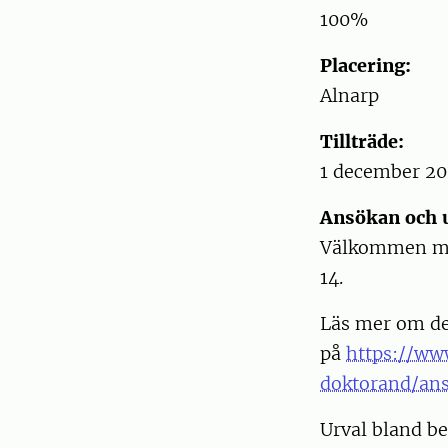
100%
Placering:
Alnarp
Tillträde:
1 december 20
Ansökan och u
Välkommen me
14.
Läs mer om de
på
https://ww
doktorand/an
Urval bland be