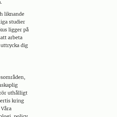
.
ch liknande
iga studier
us ligger på
att arbeta
uttrycka dig
nesområden,
nskaplig
ör uthålligt
ertis kring
 Våra
logi, policy