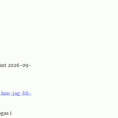
ast 2026-09-
-kan-jag-bli-
gas i