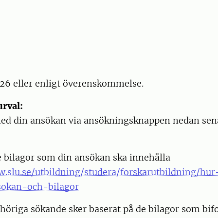
26 eller enligt överenskommelse.
rval:
d din ansökan via ansökningsknappen nedan sen
 bilagor som din ansökan ska innehålla
w.slu.se/utbildning/studera/forskarutbildning/hur
sokan-och-bilagor
höriga sökande sker baserat på de bilagor som bifo