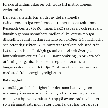
forskarutbildningskurser och bidra till institutionens
verksamhet.
Den som anställs blir en del av det nationella
tvärvetenskapliga excellenscentrumet Biogas Solutions
Research Center (BSRC). Inom BSRC skapas ny och relevant
kunskap genom samarbete mellan olika vetenskapliga
discipliner samt mellan forskare och aktörer från näringsliv
och offentlig sektor. BSRC omfattar forskare och stöd från
två universitet – Linköpings universitet och Sveriges
lantbruksuniversitet (SLU) – samt omkring 50 privata och
offentliga organisationer som representerar hela
biogassystemets värdekedja. Centrumet finansieras även
med stöd från Energimyndigheten.
Behörighet:
Grundläggande behörighet
har den som har avlagt en
examen på avancerad nivå, fullgjort kursfordringar om
minst 240 hp, varav minst 60 hp på avancerad nivå, eller
som på annat sätt inom eller utom landet har förvärvat i