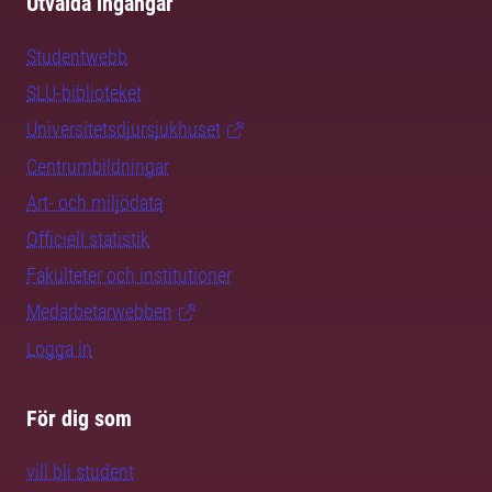
Utvalda ingångar
Studentwebb
SLU-biblioteket
Universitetsdjursjukhuset
Centrumbildningar
Art- och miljödata
Officiell statistik
Fakulteter och institutioner
Medarbetarwebben
Logga in
För dig som
vill bli student