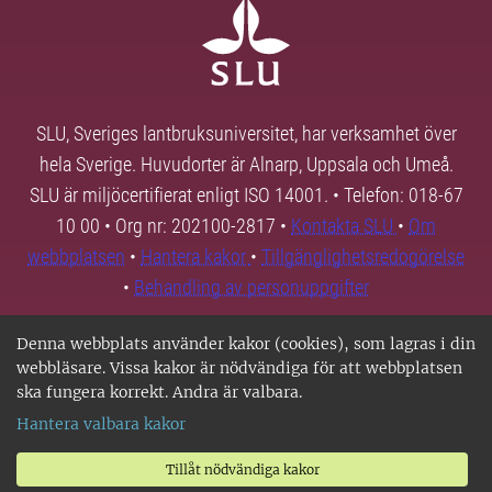
SLU, Sveriges lantbruksuniversitet, har verksamhet över
hela Sverige. Huvudorter är Alnarp, Uppsala och Umeå.
SLU är miljöcertifierat enligt ISO 14001. • Telefon: 018-67
10 00 • Org nr: 202100-2817 •
Kontakta SLU
•
Om
webbplatsen
•
Hantera kakor
•
Tillgänglighetsredogörelse
•
Behandling av personuppgifter
Denna webbplats använder kakor (cookies), som lagras i din
webbläsare. Vissa kakor är nödvändiga för att webbplatsen
ska fungera korrekt. Andra är valbara.
Hantera valbara kakor
Tillåt nödvändiga kakor