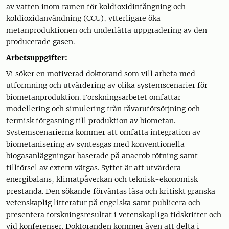
av vatten inom ramen för koldioxidinfångning och
koldioxidanvändning (CCU), ytterligare öka
metanproduktionen och underlätta uppgradering av den
producerade gasen.
Arbetsuppgifter:
Vi söker en motiverad doktorand som vill arbeta med
utformning och utvärdering av olika systemscenarier för
biometanproduktion. Forskningsarbetet omfattar
modellering och simulering från råvaruförsörjning och
termisk förgasning till produktion av biometan.
Systemscenarierna kommer att omfatta integration av
biometanisering av syntesgas med konventionella
biogasanläggningar baserade på anaerob rötning samt
tillförsel av extern vätgas. Syftet är att utvärdera
energibalans, klimatpåverkan och teknisk-ekonomisk
prestanda. Den sökande förväntas läsa och kritiskt granska
vetenskaplig litteratur på engelska samt publicera och
presentera forskningsresultat i vetenskapliga tidskrifter och
vid konferenser. Doktoranden kommer även att delta i