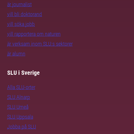
är journalist
vill bli doktorand
vill söka jobb
vill rapportera om naturen
är verksam inom SLU:s sektorer
är alumn
SLU i Sverige
Alla SLU-orter
SLU Alnarp
SLU Umeå
SLU Uppsala
Jobba på SLU