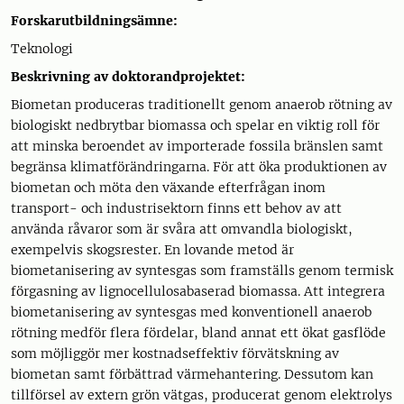
Forskarutbildningsämne:
Teknologi
Beskrivning av doktorandprojektet:
Biometan produceras traditionellt genom anaerob rötning av
biologiskt nedbrytbar biomassa och spelar en viktig roll för
att minska beroendet av importerade fossila bränslen samt
begränsa klimatförändringarna. För att öka produktionen av
biometan och möta den växande efterfrågan inom
transport- och industrisektorn finns ett behov av att
använda råvaror som är svåra att omvandla biologiskt,
exempelvis skogsrester. En lovande metod är
biometanisering av syntesgas som framställs genom termisk
förgasning av lignocellulosabaserad biomassa. Att integrera
biometanisering av syntesgas med konventionell anaerob
rötning medför flera fördelar, bland annat ett ökat gasflöde
som möjliggör mer kostnadseffektiv förvätskning av
biometan samt förbättrad värmehantering. Dessutom kan
tillförsel av extern grön vätgas, producerat genom elektrolys