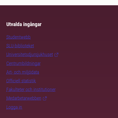
Utvalda ingångar
Studentwebb
SLU-biblioteket
Universitetsdjursjukhuset
Centrumbildningar
Art- och miljödata
Officiell statistik
Fakulteter och institutioner
Medarbetarwebben
Logga in