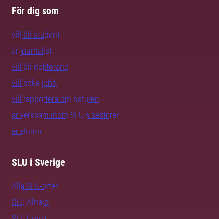
För dig som
vill bli student
är journalist
vill bli doktorand
vill söka jobb
vill rapportera om naturen
är verksam inom SLU:s sektorer
är alumn
SLU i Sverige
Alla SLU-orter
SLU Alnarp
SLU Umeå