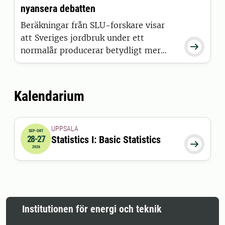
och lösningar som stärker beredskap,
nyansera debatten
hållbarhet och resiliens.
Beräkningar från SLU-forskare visar
att Sveriges jordbruk under ett

normalår producerar betydligt mer
energi och protein än vad befolkningen
behöver. Forskarna menar att ett
alltför ensidigt fokus på ökad
Kalendarium
produktion riskerar att missa andra
sårbarheter i livsmedelssystemet.
UPPSALA
SEP-OKT
28-27
Statistics I: Basic Statistics
2026-09-28 08:00:00
till
2026-10-27 17:00:00

2026
Institutionen för energi och teknik