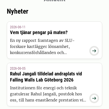
Nyheter
2026-06-11
Vem tjänar pengar på maten?
En ny rapport framtagen av SLU-
forskare kartlägger lönsamhet,

konkurrensförhållanden och
prisutveckling i hela den svenska
livsmedelskedjan.
2026-06-05
Rahul Jangali tilldelad andraplats vid
Falling Walls Lab Göteborg 2026
Institutionen för energi och teknik
gratulerar Rahul Jangali, postdok hos

oss, till hans enastående prestation vid
2026 års Falling Walls Lab Göteborg,