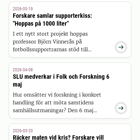
där han tilldelades andraplats för sin
2026-05-19
presentation Breaking the Wall of
Forskare samlar supporterkiss:
Invisible Crop Disease.
"Hoppas på 1000 liter"
I ett nytt stort projekt hoppas
professor Björn Vinnerås på

fotbollssupportrarnas stöd till
forskningen. Det handlar om speciella
pissoarer och mobila toaletter kring
2026-04-08
Malmö FF:s hemmaarena där urin
SLU medverkar i Folk och Forskning 6
samlas in för att bli gödsel.
maj
Hur omsätter vi forskning i konkret
handling för att möta samtidens

samhällsutmaningar? Den 6 maj
samlas forskare, civilsamhälle och
beslutsfattare på Folk och Forskning
2026-03-20
för att tillsammans diskutera kunskap
Räcker maten vid kris? Forskare vill