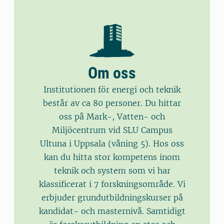
matsvinnet, måste minimeras. Vidare
resursförbrukning och miljöeffekter av
trendanalys i miljöövervakning,
är utvecklingen av smarta
ett existerande produktionssystem,
skattning av extremvärden i
logistiksystem viktiga för
men också vara en del i processen vid
hydrologiska sammanhang, statistisk
livsmedelssystemens totala
utvecklingen av en ny produkt eller
undersökningsmetodik, metodik från
effektivitet.
system. Vi arbetar med system vars
maskininlärning för förbättrade
Om oss
huvuduppgift är att producera
skattningar i regressionsmodeller. En
livsmedel och/eller energi, men även
viktig uppgift för gruppen är
Institutionen för energi och teknik
olika typer av biomaterial. Vi arbetar
undervisning, såväl inom grund- som
består av ca 80 personer. Du hittar
även med system som tar hand om
forskarutbildningen, liksom statistisk
oss på Mark-, Vatten- och
eller minimerar svinn och avfall.
konsultation för forskare vid SLU.
Miljöcentrum vid SLU Campus
Ultuna i Uppsala (våning 5). Hos oss
kan du hitta stor kompetens inom
teknik och system som vi har
klassificerat i 7 forskningsområde. Vi
erbjuder grundutbildningskurser på
kandidat- och masternivå. Samtidigt