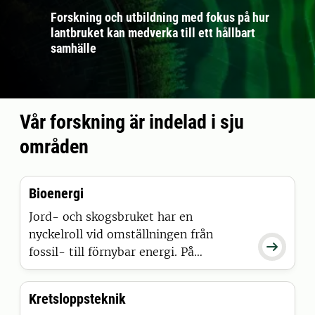
Forskning och utbildning med fokus på hur
lantbruket kan medverka till ett hållbart
samhälle
Vår forskning är indelad i sju
områden
Bioenergi
Jord- och skogsbruket har en
nyckelroll vid omställningen från

fossil- till förnybar energi. På
institutionen bedriver vi forskning
inom området bioenergi med fokus på
Kretsloppsteknik
hur jord- och skogsbrukets biomassor