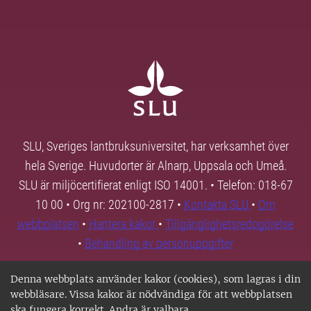
SLU, Sveriges lantbruksuniversitet, har verksamhet över
hela Sverige. Huvudorter är Alnarp, Uppsala och Umeå.
SLU är miljöcertifierat enligt ISO 14001. • Telefon: 018-67
10 00 • Org nr: 202100-2817 •
Kontakta SLU
•
Om
webbplatsen
•
Hantera kakor
•
Tillgänglighetsredogörelse
•
Behandling av personuppgifter
Denna webbplats använder kakor (cookies), som lagras i din
webbläsare. Vissa kakor är nödvändiga för att webbplatsen
ska fungera korrekt. Andra är valbara.