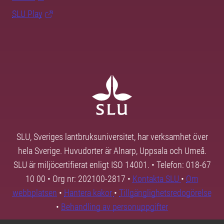
SLU Play
SLU, Sveriges lantbruksuniversitet, har verksamhet över
hela Sverige. Huvudorter är Alnarp, Uppsala och Umeå.
SLU är miljöcertifierat enligt ISO 14001. • Telefon: 018-67
10 00 • Org nr: 202100-2817 •
Kontakta SLU
•
Om
webbplatsen
•
Hantera kakor
•
Tillgänglighetsredogörelse
•
Behandling av personuppgifter