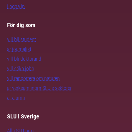
Logga in
För dig som
vill bli student
är journalist
vill bli doktorand
vill söka jobb
vill rapportera om naturen
är verksam inom SLU:s sektorer
är alumn
SLU i Sverige
Alla SLU-orter