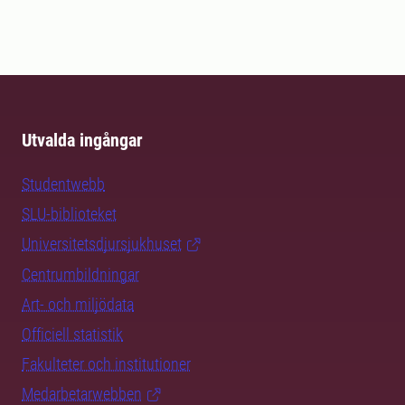
Utvalda ingångar
Studentwebb
SLU-biblioteket
Universitetsdjursjukhuset
Centrumbildningar
Art- och miljödata
Officiell statistik
Fakulteter och institutioner
Medarbetarwebben