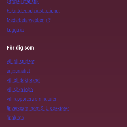
Officiell statistik
Fakulteter och institutioner
Medarbetarwebben
Logga in
För dig som
vill bli student
är journalist
vill bli doktorand
vill söka jobb
vill rapportera om naturen
är verksam inom SLU:s sektorer
är alumn