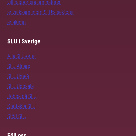
vill rapportera om naturen
är verksam inom SLU:s sektorer
är alumn
SLU i Sverige
Alla SLU-orter
SLU Alnarp
SLU Umeå
SLU Uppsala
Jobba på SLU
Kontakta SLU
Stöd SLU
Följ oss