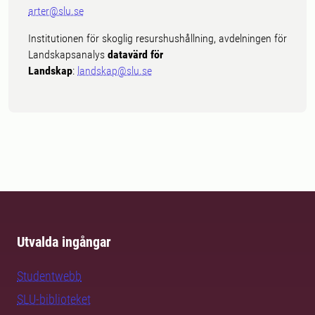
arter@slu.se
Institutionen för skoglig resurshushållning, avdelningen för
Landskapsanalys
datavärd för
Landskap
:
landskap@slu.se
Utvalda ingångar
Studentwebb
SLU-biblioteket