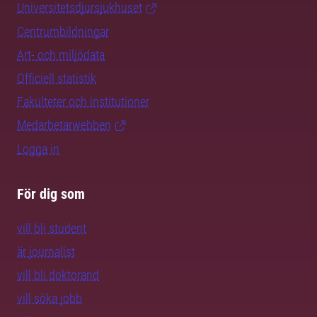
Universitetsdjursjukhuset
Centrumbildningar
Art- och miljödata
Officiell statistik
Fakulteter och institutioner
Medarbetarwebben
Logga in
För dig som
vill bli student
är journalist
vill bli doktorand
vill söka jobb