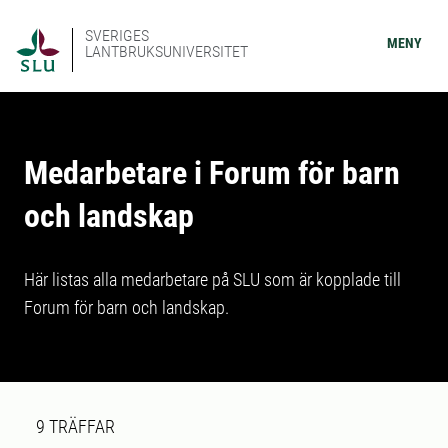
SVERIGES
MENY
LANTBRUKSUNIVERSITET
Medarbetare i Forum för barn
och landskap
Här listas alla medarbetare på SLU som är kopplade till
Forum för barn och landskap.
Sökresultat
9 sökresultat hittades
9
TRÄFFAR