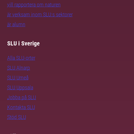
vill rapportera om naturen
är verksam inom SLU:s sektorer
är alumn
SLU i Sverige
Alla SLU-orter
SLU Alnarp
SLU Umeå
SLU Uppsala
Jobba på SLU
Kontakta SLU
Stöd SLU