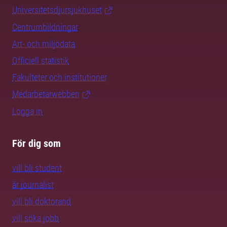
Universitetsdjursjukhuset
Centrumbildningar
Art- och miljödata
Officiell statistik
Fakulteter och institutioner
Medarbetarwebben
Logga in
För dig som
vill bli student
är journalist
vill bli doktorand
vill söka jobb