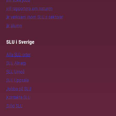
vill rapportera om naturen
är verksam inom SLU:s sektorer
är alumn
SLU i Sverige
Alla SLU-orter
SLU Alnarp
SLU Umeå
SLU Uppsala
Jobba på SLU
Kontakta SLU
Stöd SLU