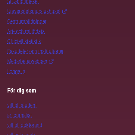
SLU-biblioteket
Universitetsdjursjukhuset
Centrumbildningar
Art- och miljödata
Officiell statistik
Fakulteter och institutioner
Medarbetarwebben
Logga in
För dig som
vill bli student
är journalist
vill bli doktorand
vill söka jobb