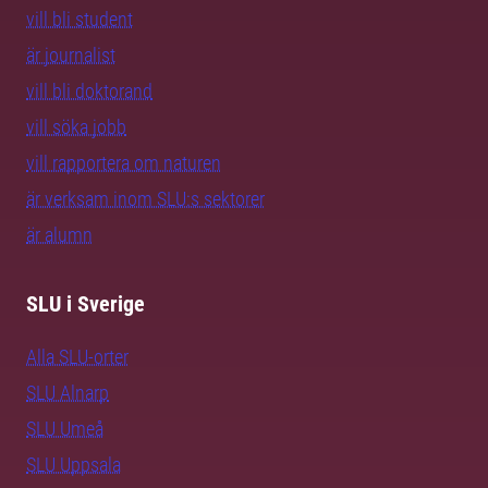
vill bli student
är journalist
vill bli doktorand
vill söka jobb
vill rapportera om naturen
är verksam inom SLU:s sektorer
är alumn
SLU i Sverige
Alla SLU-orter
SLU Alnarp
SLU Umeå
SLU Uppsala