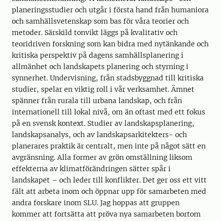
planeringsstudier och utgår i första hand från humaniora
och samhällsvetenskap som bas för våra teorier och
metoder. Särskild tonvikt läggs på kvalitativ och
teoridriven forskning som kan bidra med nytänkande och
kritiska perspektiv på dagens samhällsplanering i
allmänhet och landskapets planering och styrning i
synnerhet. Undervisning, från stadsbyggnad till kritiska
studier, spelar en viktig roll i vår verksamhet. Ämnet
spänner från rurala till urbana landskap, och från
internationell till lokal nivå, om än oftast med ett fokus
på en svensk kontext. Studier av landskapsplanering,
landskapsanalys, och av landskapsarkitekters- och
planerares praktik är centralt, men inte på något sätt en
avgränsning. Alla former av grön omställning liksom
effekterna av klimatförändringen sätter spår i
landskapet – och leder till konflikter. Det ger oss ett vitt
fält att arbeta inom och öppnar upp för samarbeten med
andra forskare inom SLU. Jag hoppas att gruppen
kommer att fortsätta att pröva nya samarbeten bortom