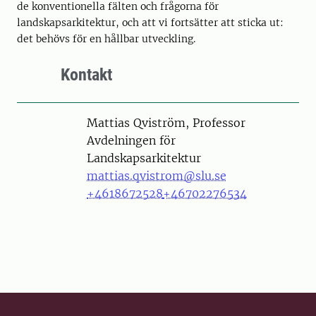
de konventionella fälten och frågorna för
landskapsarkitektur, och att vi fortsätter att sticka ut:
det behövs för en hållbar utveckling.
Kontakt
Person
Mattias Qviström, Professor
Avdelningen för
Landskapsarkitektur
mattias.qvistrom@slu.se
+4618672528
+46702276534