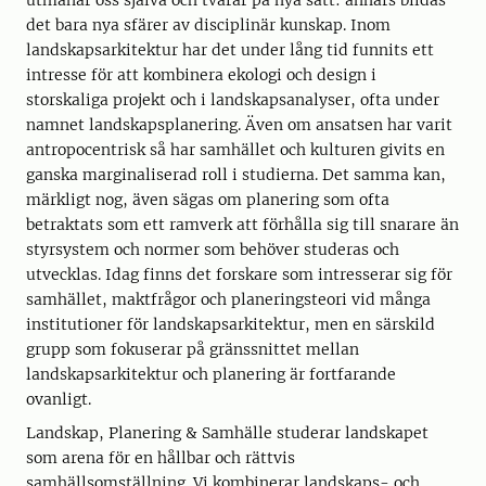
utmanar oss själva och tvärar på nya sätt: annars bildas
det bara nya sfärer av disciplinär kunskap. Inom
landskapsarkitektur har det under lång tid funnits ett
intresse för att kombinera ekologi och design i
storskaliga projekt och i landskapsanalyser, ofta under
namnet landskapsplanering. Även om ansatsen har varit
antropocentrisk så har samhället och kulturen givits en
ganska marginaliserad roll i studierna. Det samma kan,
märkligt nog, även sägas om planering som ofta
betraktats som ett ramverk att förhålla sig till snarare än
styrsystem och normer som behöver studeras och
utvecklas. Idag finns det forskare som intresserar sig för
samhället, maktfrågor och planeringsteori vid många
institutioner för landskapsarkitektur, men en särskild
grupp som fokuserar på gränssnittet mellan
landskapsarkitektur och planering är fortfarande
ovanligt.
Landskap, Planering & Samhälle studerar landskapet
som arena för en hållbar och rättvis
samhällsomställning. Vi kombinerar landskaps- och