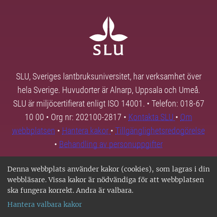
SLU, Sveriges lantbruksuniversitet, har verksamhet över
hela Sverige. Huvudorter är Alnarp, Uppsala och Umeå.
SLU är miljöcertifierat enligt ISO 14001. • Telefon: 018-67
10 00 • Org nr: 202100-2817 •
Kontakta SLU
•
Om
webbplatsen
•
Hantera kakor
•
Tillgänglighetsredogörelse
•
Behandling av personuppgifter
Denna webbplats använder kakor (cookies), som lagras i din
webbläsare. Vissa kakor är nödvändiga för att webbplatsen
ska fungera korrekt. Andra är valbara.
Hantera valbara kakor