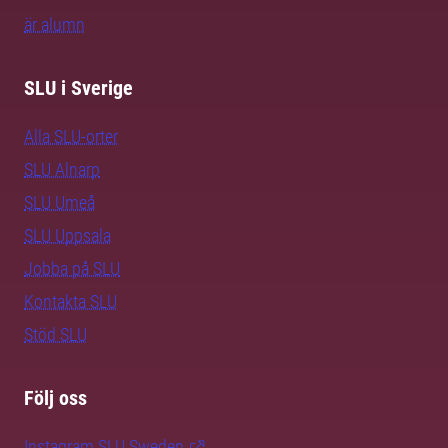
är alumn
SLU i Sverige
Alla SLU-orter
SLU Alnarp
SLU Umeå
SLU Uppsala
Jobba på SLU
Kontakta SLU
Stöd SLU
Följ oss
Instagram SLU.Sweden