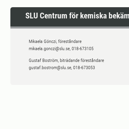
SLU Centrum för kemiska bekäm
Mikaela Gönczi, föreståndare
mikaela.gonczi@slu.se, 018-673105
Gustaf Boström, biträdande föreståndare
gustaf.bostrom@slu.se, 018-673053