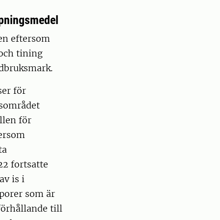
mpningsmedel
en eftersom
och tining
rdbruksmark.
er för
tsområdet
len för
tersom
ta
22 fortsatte
v is i
 porer som är
örhållande till