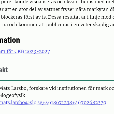
 porer kunde visualiseras och kvantifieras med me
ar att en stor del av vattnet fryser nära markytan 
lockeras först av is. Dessa resultat är i linje med
na och kommer att publiceras i en vetenskaplig ar
mation
m för CKB 2023-2027
akt
on
Mats Larsbo, forskare vid institutionen för mark o
Biogeofysik
mats.larsbo@slu.se
+4618671238
+46702682370