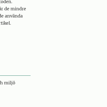
toden.
där de mindre
 de använda
tikel.
ch miljö