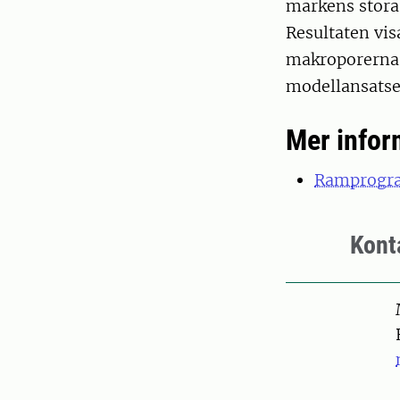
markens stora
Resultaten vis
makroporerna b
modellansatser
Mer infor
Ramprogra
Kont
Pers