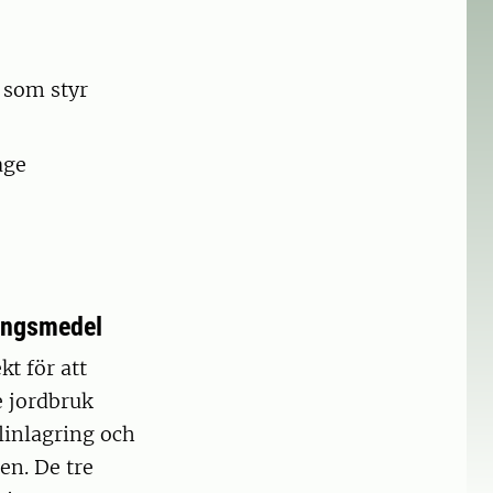
 som styr
age
ningsmedel
kt för att
e jordbruk
linlagring och
en. De tre