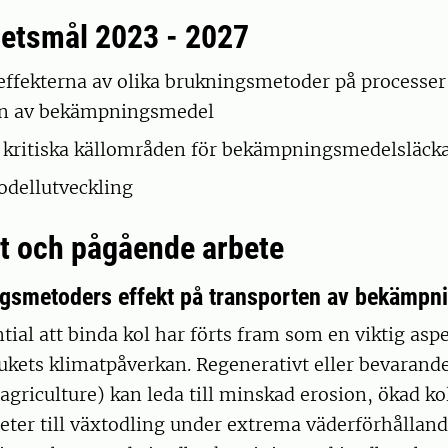
etsmål 2023 - 2027
effekterna av olika brukningsmetoder på processer
en av bekämpningsmedel
a kritiska källområden för bekämpningsmedelsläck
modellutveckling
 och pågående arbete
ngsmetoders effekt på transporten av bekämp
ial att binda kol har förts fram som en viktig aspe
ukets klimatpåverkan. Regenerativt eller bevarand
agriculture) kan leda till minskad erosion, ökad ko
eter till växtodling under extrema väderförhålland