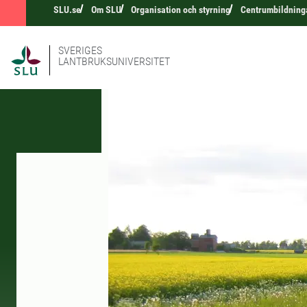
SLU.se
Om SLU
Organisation och styrning
Centrumbildning
SVERIGES
LANTBRUKSUNIVERSITET