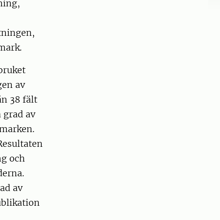
ning,
tningen,
mark.
bruket
gen av
n 38 fält
a grad av
 marken.
 Resultaten
ng och
derna.
rad av
ublikation