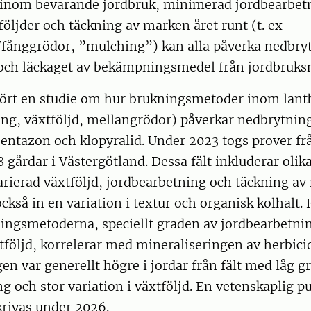
inom bevarande jordbruk, minimerad jordbearbet
följder och täckning av marken året runt (t. ex
fånggrödor, ”mulching”) kan alla påverka nedbry
och läckaget av bekämpningsmedel från jordbruks
ört en studie om hur brukningsmetoder inom lant
ing, växtföljd, mellangrödor) påverkar nedbrytnin
entazon och klopyralid. Under 2023 togs prover frå
8 gårdar i Västergötland. Dessa fält inkluderar olik
rierad växtföljd, jordbearbetning och täckning av
också in en variation i textur och organisk kolhalt.
ningsmetoderna, speciellt graden av jordbearbetni
xtföljd, korrelerar med mineraliseringen av herbici
en var generellt högre i jordar från fält med låg g
g och stor variation i växtföljd. En vetenskaplig p
skrivas under 2026.