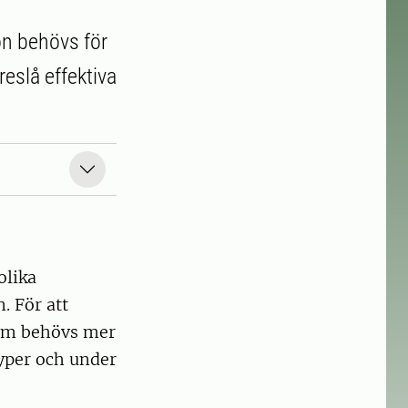
n behövs för
eslå effektiva
olika
. För att
tem behövs mer
yper och under