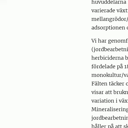
huvuddelarna 
varierade växt
mellangrödor/
adsorptionen 
Vi har genomf
(jordbearbetn
herbiciderna b
fördelade på 1
monokultur/va
Fälten täcker 
visar att bruk
variation i vä
Mineralisering
jordbearbetnin
håller på att 