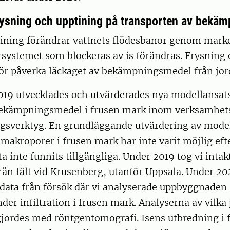
frysning och upptining på transporten av bekä
tining förändrar vattnets flödesbanor genom mark
systemet som blockeras av is förändras. Frysning 
för påverka läckaget av bekämpningsmedel från jo
19 utvecklades och utvärderades nya modellansats
bekämpningsmedel i frusen mark inom verksamhe
sverktyg. En grundläggande utvärdering av model
 makroporer i frusen mark har inte varit möjlig ef
ta inte funnits tillgängliga. Under 2019 tog vi intak
rån fält vid Krusenberg, utanför Uppsala. Under 20
data från försök där vi analyserade uppbyggnaden a
er infiltration i frusen mark. Analyserna av vilka
gjordes med röntgentomografi. Isens utbredning i f