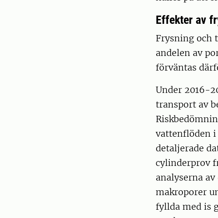
Effekter av 
Frysning och 
andelen av por
förväntas där
Under 2016-20
transport av 
Riskbedömning
vattenflöden i
detaljerade da
cylinderprov f
analyserna av 
makroporer und
fyllda med is 