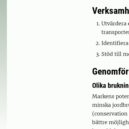
Verksamh
Utvärdera 
transport
Identifier
Stöd till 
Genomfört
Olika brukni
Markens potent
minska jordbr
(conservation 
bättre möjligh